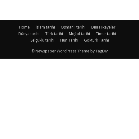
Home
İslam tarihi
Osmanlı tarihi
Dini Hikayeler
Dünya tarihi
Türk tarihi
Moğol tarihi
Timur tarihi
Selçuklu tarihi
Hun Tarihi
Göktürk Tarihi
© Newspaper WordPress Theme by TagDiv