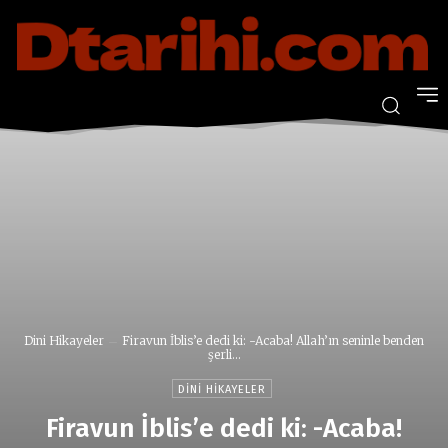
Dini Hikayeler
Firavun İblis’e dedi ki: -Acaba! Allah’ın seninle benden
şerli...
DINI HIKAYELER
Firavun İblis’e dedi ki: -Acaba!