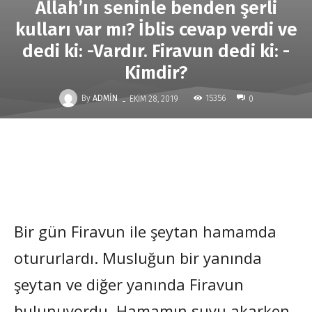
Allah’ın seninle benden şerli
kulları var mı? İblis cevap verdi ve
dedi ki: -Vardır. Firavun dedi ki: -
Kimdir?
-
By
ADMIN
15356
EKIM 28, 2019
0
Bir gün Firavun ile şeytan hamamda
otururlardı. Musluğun bir yanında
şeytan ve diğer yanında Firavun
bulunuyordu. Hamamın suyu akarken