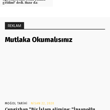
geldim!’ dedi. Hızır da:
REKLAM
Mutlaka Okumalısınız
MOĞOL TARIHI
NISAN 22, 2020
Cengizhan ”Bir İslam alimine: ”İnsanoğlu,