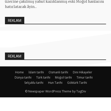
üzerine çakılmış yahut kazıklanmış eski Moğol hanlarını
hatırlatarak âyin...
REKLAM
REKLAM
Home
İslam tarihi
Osmanlı tarihi
Dini Hikayeler
Dünya tarihi
Türk tarihi
Moğol tarihi
Timur tarihi
Selçuklu tarihi
Hun Tarihi
Göktürk Tarihi
© Newspaper WordPress Theme by TagDiv