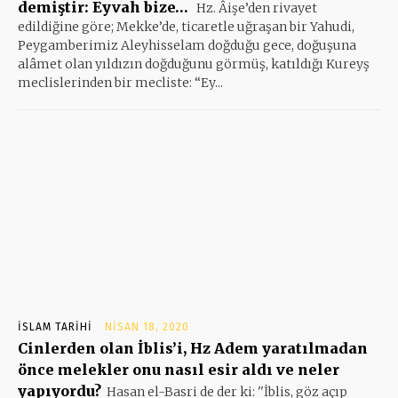
demiştir: Eyvah bize…
Hz. Âişe’den rivayet
edildiğine göre; Mekke’de, ticaretle uğraşan bir Yahudi,
Peygamberimiz Aleyhisselam doğduğu gece, doğuşuna
alâmet olan yıldızın doğduğunu görmüş, katıldığı Kureyş
meclislerinden bir mecliste: “Ey...
İSLAM TARIHI
NISAN 18, 2020
Cinlerden olan İblis’i, Hz Adem yaratılmadan
önce melekler onu nasıl esir aldı ve neler
yapıyordu?
Hasan el-Basri de der ki: ''İblis, göz açıp