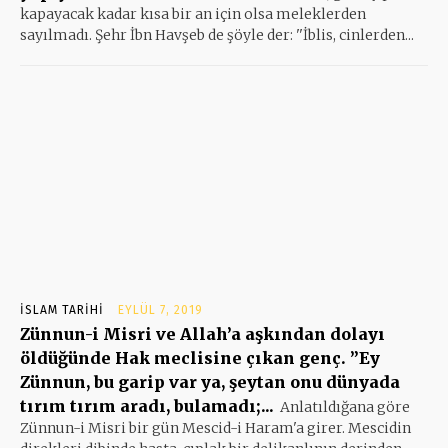
kapayacak kadar kısa bir an için olsa meleklerden
sayılmadı. Şehr İbn Havşeb de şöyle der: ''İblis, cinlerden...
İSLAM TARIHI
EYLÜL 7, 2019
Zünnun-i Misri ve Allah’a aşkından dolayı
öldüğünde Hak meclisine çıkan genç. ”Ey
Zünnun, bu garip var ya, şeytan onu dünyada
tırım tırım aradı, bulamadı;...
Anlatıldığana göre
Zünnun-i Misri bir gün Mescid-i Haram'a girer. Mescidin