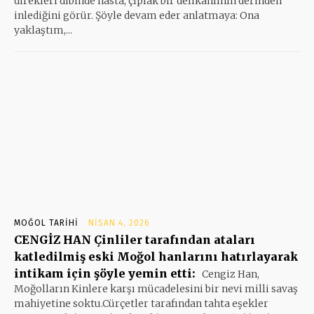
direkleri dibinde hasta, çıplak bir delikanlının derinden
inlediğini görür. Şöyle devam eder anlatmaya: Ona
yaklaştım,...
MOĞOL TARIHI
NISAN 4, 2026
CENGİZ HAN Çinliler tarafından ataları
katledilmiş eski Moğol hanlarını hatırlayarak
intikam için şöyle yemin etti:
Cengiz Han,
Moğolların Kinlere karşı mücadelesini bir nevi milli savaş
mahiyetine soktu.Cürçetler tarafından tahta eşekler