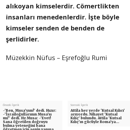
alıkoyan kimselerdir. Cömertlikten
insanları menedenlerdir. İşte böyle
kimseler senden de benden de
şerlidirler.
Müzekkin Nüfus – Eşrefoğlu Rumi
Önceki İçerik
Sonraki İçerik
-‘Ben, Musa’yım!’ dedi. Hızır:
Attila her yerde ‘Kutsal Kılıcı’
-‘İsrailoğullarının Musa’sı
arıyordu. Nihayet ‘Kutsal
mı?’ dedi. Hz Musa: -‘Evet!
Kılıç’ bulundu. Attila ‘Kutsal
Sana öğretilen doğruyu
Kılıç’ın gücüyle Roma’ya…
bulma yeteneğini bana
öğretmen için senin yanına