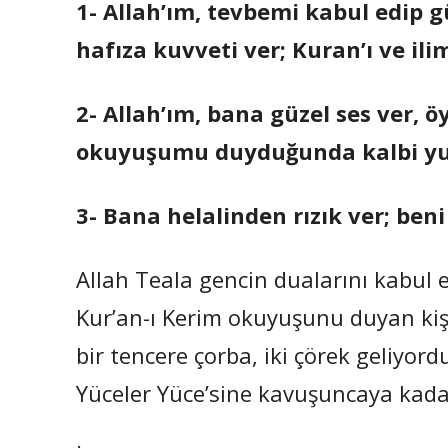
1- Allah’ım, tevbemi kabul edip 
hafıza kuvveti ver; Kuran’ı ve i
2- Allah’ım, bana güzel ses ver, öy
okuyuşumu duyduğunda kalbi y
3- Bana helalinden rızık ver; ben
Allah Teala gencin dualarını kabul e
Kur’an-ı Kerim okuyuşunu duyan kişi
bir tencere çorba, iki çörek geliyord
Yüceler Yüce’sine kavuşuncaya kad