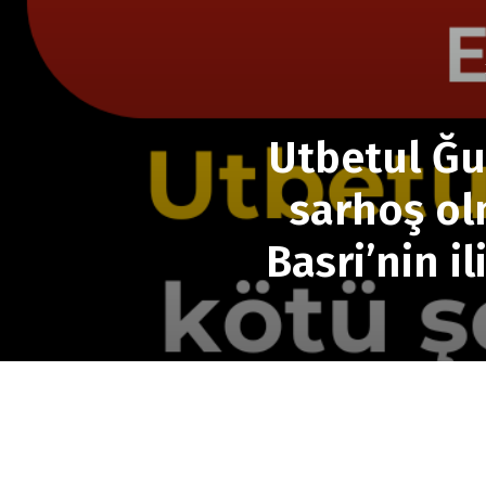
Utbetul Ğu
sarhoş ol
Basri’nin i