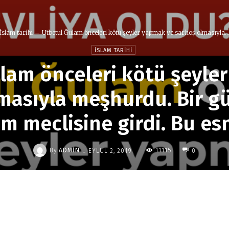
İslam tarihi
Utbetul Ğulam önceleri kötü şeyler yapmak ve sarhoş olmasıyla..
İSLAM TARIHI
lam önceleri kötü şeyle
masıyla meşhurdu. Bir g
lim meclisine girdi. Bu e
-
By
ADMIN
11115
EYLÜL 2, 2019
0
Paylaş