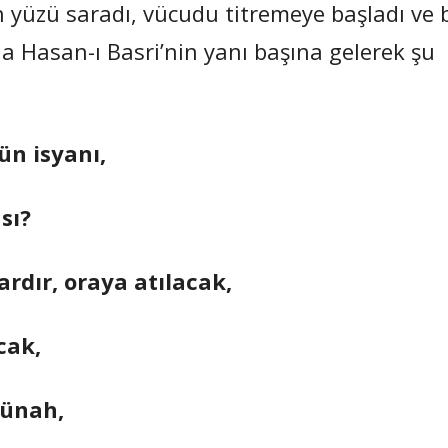
 yüzü saradı, vücudu titremeye başladı ve b
nda Hasan-ı Basri’nin yanı başına gelerek şu
ün isyanı,
ası?
ardır, oraya atılacak,
cak,
günah,