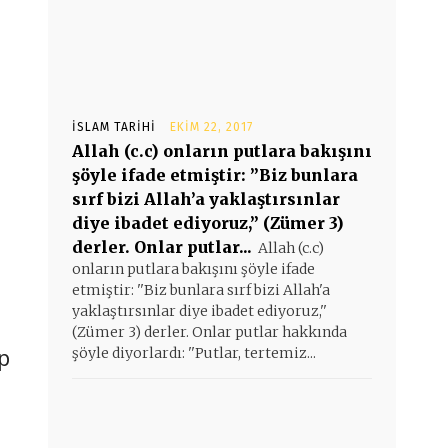
İSLAM TARIHI
EKIM 22, 2017
Allah (c.c) onların putlara bakışını
şöyle ifade etmiştir: ”Biz bunlara
sırf bizi Allah’a yaklaştırsınlar
diye ibadet ediyoruz,” (Zümer 3)
derler. Onlar putlar...
Allah (c.c)
onların putlara bakışını şöyle ifade
etmiştir: ''Biz bunlara sırf bizi Allah'a
yaklaştırsınlar diye ibadet ediyoruz,''
(Zümer 3) derler. Onlar putlar hakkında
p
şöyle diyorlardı: ''Putlar, tertemiz...