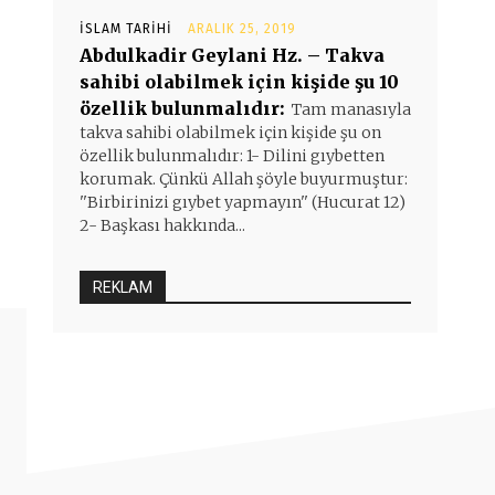
İSLAM TARIHI
ARALIK 25, 2019
Abdulkadir Geylani Hz. – Takva
sahibi olabilmek için kişide şu 10
özellik bulunmalıdır:
Tam manasıyla
takva sahibi olabilmek için kişide şu on
özellik bulunmalıdır: 1- Dilini gıybetten
korumak. Çünkü Allah şöyle buyurmuştur:
''Birbirinizi gıybet yapmayın'' (Hucurat 12)
2- Başkası hakkında...
REKLAM