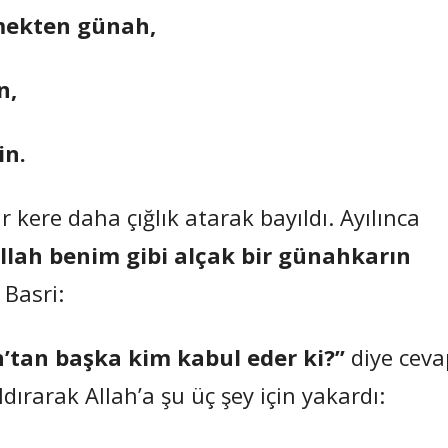
mekten günah,
n,
in.
 kere daha çığlık atarak bayıldı. Ayılınca
lah benim gibi alçak bir günahkarın
Basri:
’tan başka kim kabul eder ki?”
diye ceva
dırarak Allah’a şu üç şey için yakardı: