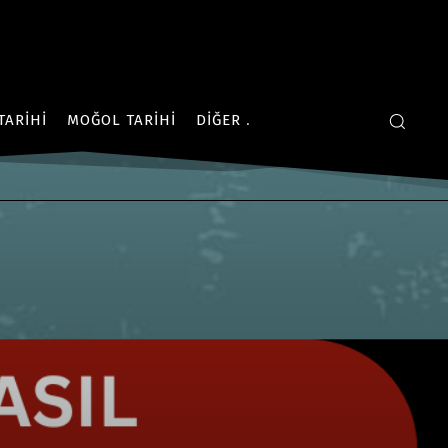
TARIHI
MOĞOL TARIHI
DIĞER