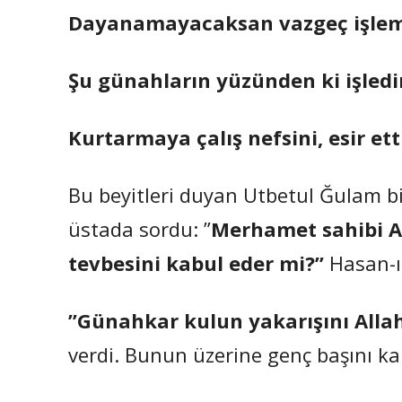
Dayanamayacaksan vazgeç işle
Şu günahların yüzünden ki işledi
Kurtarmaya çalış nefsini, esir ett
Bu beyitleri duyan Utbetul Ğulam bir
üstada sordu: ”
Merhamet sahibi Al
tevbesini kabul eder mi?”
Hasan-ı 
”Günahkar kulun yakarışını Allah
verdi. Bunun üzerine genç başını kal