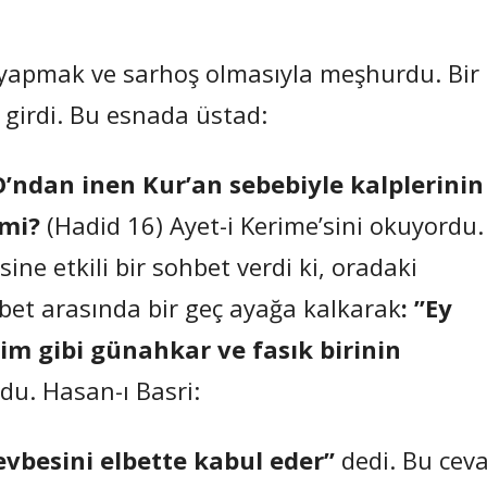
 yapmak ve sarhoş olmasıyla meşhurdu. Bir
 girdi. Bu esnada üstad:
O’ndan inen Kur’an sebebiyle kalplerinin
mi?
(Hadid 16) Ayet-i Kerime’sini okuyordu.
ine etkili bir sohbet verdi ki, oradaki
bet arasında bir geç ayağa kalkarak
: ”Ey
im gibi günahkar ve fasık birinin
du. Hasan-ı Basri:
evbesini elbette kabul eder”
dedi. Bu cev