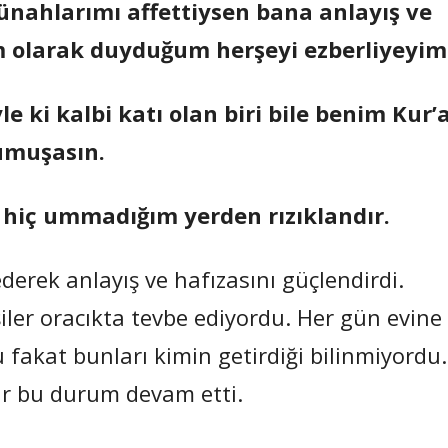
günahlarımı affettiysen bana anlayış ve
lim olarak duyduğum herşeyi ezberliyeyim
le ki kalbi katı olan biri bile benim Kur’
umuşasın.
i hiç ummadığım yerden rızıklandır.
derek anlayış ve hafızasını güçlendirdi.
ler oracıkta tevbe ediyordu. Her gün evine
u fakat bunları kimin getirdiği bilinmiyordu.
ar bu durum devam etti.