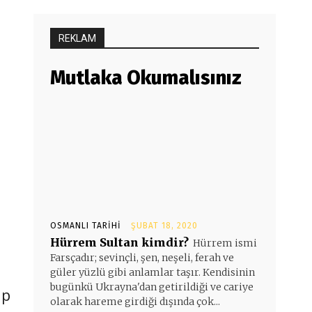
REKLAM
Mutlaka Okumalısınız
OSMANLI TARIHI
ŞUBAT 18, 2020
Hürrem Sultan kimdir?
Hürrem ismi
Farsçadır; sevinçli, şen, neşeli, ferah ve
güler yüzlü gibi anlamlar taşır. Kendisinin
bugünkü Ukrayna'dan getirildiği ve cariye
ap
olarak hareme girdiği dışında çok...