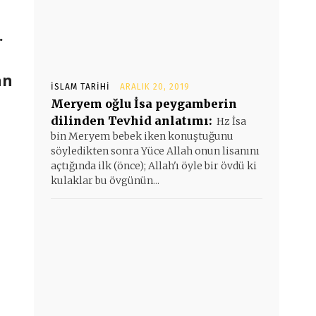
.
an
İSLAM TARIHI
ARALIK 20, 2019
Meryem oğlu İsa peygamberin
dilinden Tevhid anlatımı:
Hz İsa
bin Meryem bebek iken konuştuğunu
söyledikten sonra Yüce Allah onun lisanını
açtığında ilk (önce); Allah'ı öyle bir övdü ki
kulaklar bu övgünün...