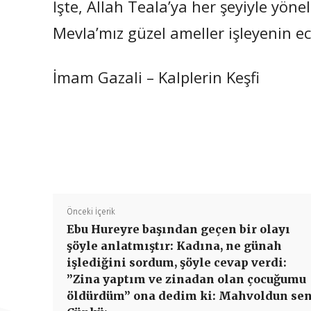
İşte, Allah Teala’ya her şeyiyle yön
Mevla’mız güzel ameller işleyenin ec
İmam Gazali – Kalplerin Keşfi
Önceki İçerik
Ebu Hureyre başından geçen bir olayı
şöyle anlatmıştır: Kadına, ne günah
işlediğini sordum, şöyle cevap verdi:
”Zina yaptım ve zinadan olan çocuğumu
öldürdüm” ona dedim ki: Mahvoldun sen