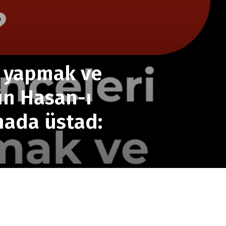
.
r yapmak ve
ün Hasan-ı
snada üstad: