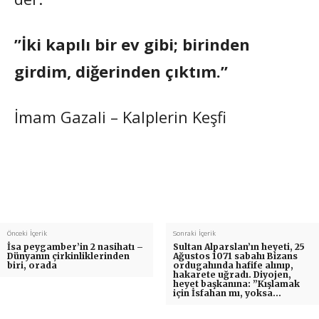
”İki kapılı bir ev gibi; birinden
girdim, diğerinden çıktım.”
İmam Gazali – Kalplerin Keşfi
Önceki İçerik
Sonraki İçerik
İsa peygamber’in 2 nasihatı –
Sultan Alparslan’ın heyeti, 25
Dünyanın çirkinliklerinden
Ağustos 1071 sabahı Bizans
biri, orada
ordugahında hafife alınıp,
hakarete uğradı. Diyojen,
heyet başkanına: ”Kışlamak
için İsfahan mı, yoksa…