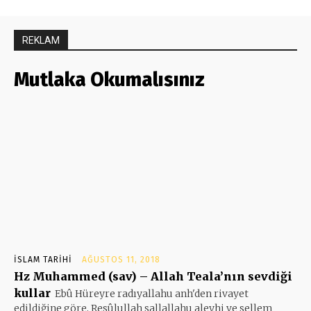
REKLAM
Mutlaka Okumalısınız
İSLAM TARIHI
AĞUSTOS 11, 2018
Hz Muhammed (sav) – Allah Teala’nın sevdiği
kullar
Ebû Hüreyre radıyallahu anh'den rivayet
edildiğine göre, Resûlullah sallallahu aleyhi ve sellem