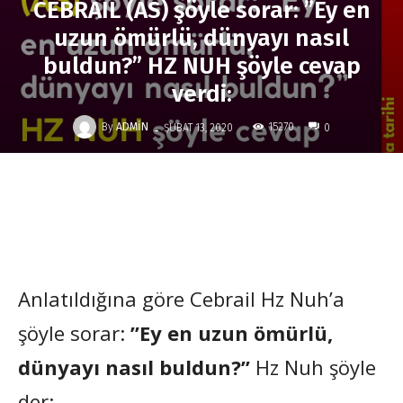
CEBRAİL (AS) şöyle sorar: ”Ey en
uzun ömürlü, dünyayı nasıl
buldun?” HZ NUH şöyle cevap
verdi:
-
By
ADMIN
15270
ŞUBAT 13, 2020
0
Anlatıldığına göre Cebrail Hz Nuh’a
şöyle sorar:
”Ey en uzun ömürlü,
dünyayı nasıl buldun?”
Hz Nuh şöyle
der: