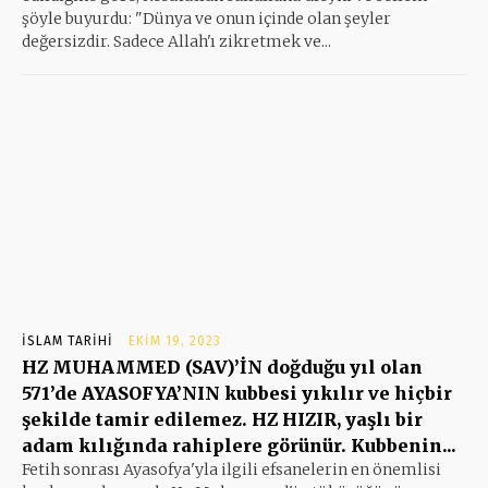
şöyle buyurdu: "Dünya ve onun içinde olan şeyler
değersizdir. Sadece Allah'ı zikretmek ve...
İSLAM TARIHI
EKIM 19, 2023
HZ MUHAMMED (SAV)’İN doğduğu yıl olan
571’de AYASOFYA’NIN kubbesi yıkılır ve hiçbir
şekilde tamir edilemez. HZ HIZIR, yaşlı bir
adam kılığında rahiplere görünür. Kubbenin...
Fetih sonrası Ayasofya'yla ilgili efsanelerin en önemlisi