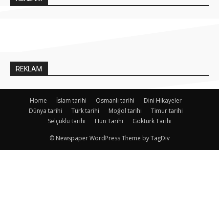
REKLAM
Home
İslam tarihi
Osmanlı tarihi
Dini Hikayeler
Dünya tarihi
Türk tarihi
Moğol tarihi
Timur tarihi
Selçuklu tarihi
Hun Tarihi
Göktürk Tarihi
© Newspaper WordPress Theme by TagDiv