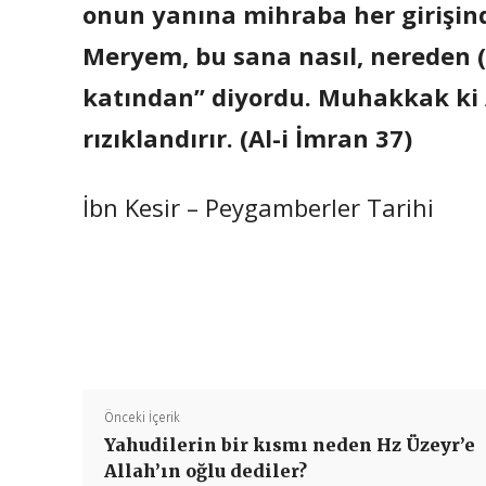
onun yanına mihraba her girişind
Meryem, bu sana nasıl, nereden (ge
katından” diyordu. Muhakkak ki A
rızıklandırır. (Al-i İmran 37)
İbn Kesir – Peygamberler Tarihi
Önceki İçerik
Yahudilerin bir kısmı neden Hz Üzeyr’e
Allah’ın oğlu dediler?