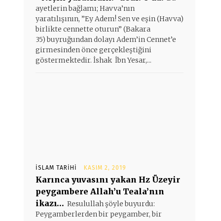
ayetlerin bağlamı; Havva’nın
yaratılışının, ”Ey Adem! Sen ve eşin (Havva)
birlikte cennette oturun” (Bakara
35) buyruğundan dolayı Adem’in Cennet’e
girmesinden önce gerçekleştiğini
göstermektedir. İshak İbn Yesar,...
İSLAM TARIHI
KASIM 2, 2019
Karınca yuvasını yakan Hz Üzeyir
peygambere Allah’u Teala’nın
ikazı…
Resulullah şöyle buyurdu:
Peygamberlerden bir peygamber, bir