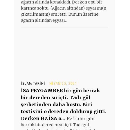
ağacın altında konakladı. Derken onu bir
karınca soktu. (Ağacın altından) eşyasını(n
çıkarılmasını) emretti. Bunun üzerine
ağacın altından eşyası...
İSLAM TARIHI
NISAN 20, 2021
İSA PEYGAMBER bir gün berrak
bir dereden su içti. Tadı gül
şerbetinden daha hoştu. Biri
testisini o dereden doldurup gitti.
Derken HZ İSA o...
Hz İsa bir gün
berrak bir dereden su içti. Tadı gül