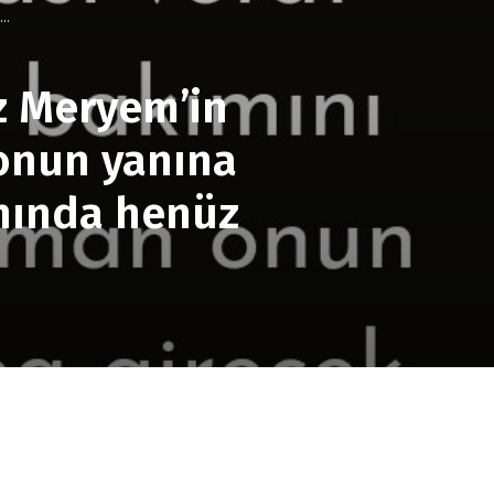
..
Hz Meryem’in
 onun yanına
anında henüz