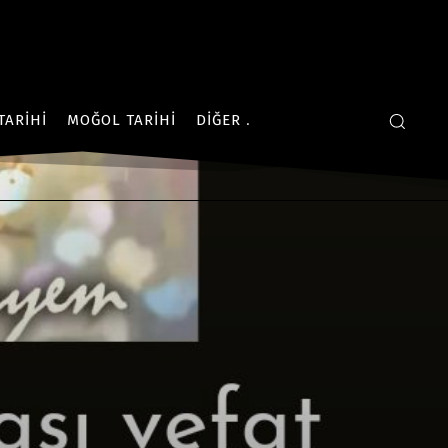
TARIHI
MOĞOL TARIHI
DIĞER