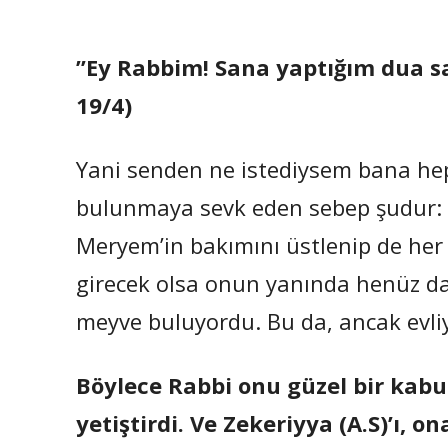
”Ey Rabbim! Sana yaptığım dua 
19/4)
Yani senden ne istediysem bana hep 
bulunmaya sevk eden sebep şudur: H
Meryem’in bakımını üstlenip de he
girecek olsa onun yanında henüz d
meyve buluyordu. Bu da, ancak evli
Böylece Rabbi onu güzel bir kabul
yetiştirdi. Ve Zekeriyya (A.S)’ı, 