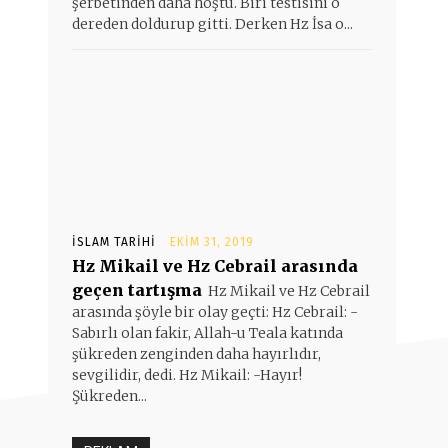
şerbetinden daha hoştu. Biri testisini o
dereden doldurup gitti. Derken Hz İsa o...
İSLAM TARIHI
EKIM 31, 2019
Hz Mikail ve Hz Cebrail arasında
geçen tartışma
Hz Mikail ve Hz Cebrail
arasında şöyle bir olay geçti: Hz Cebrail: -
Sabırlı olan fakir, Allah-u Teala katında
şükreden zenginden daha hayırlıdır,
sevgilidir, dedi. Hz Mikail: -Hayır!
Şükreden...