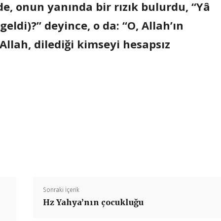
e, onun yanında bir rızık bulurdu, “Yâ
ldi)?” deyince, o da: “O, Allah’ın
llah, dilediği kimseyi hesapsız
Paylaş
Sonraki İçerik
Hz Yahya’nın çocukluğu