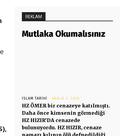
REKLAM
m
Mutlaka Okumalısınız
te
İSLAM TARIHI
ARALIK 3, 2020
HZ ÖMER bir cenazeye katılmıştı.
Daha önce kimsenin görmediği
HZ HIZIR’DA cenazede
S),
bulunuyordu. HZ HIZIR, cenaze
namazı kılınıp ölü defnedildiği