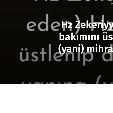
İ
Hz Zekeriyy
bakımını üs
(yani) mihr