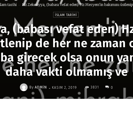
slam tarihi
Hz Zekeriyya, (babası vefat eden) Hz Meryem'in bakımını üstlenip.
İSLAM TARIHI
a, (babası vefat eden) 
tlenip de her ne zaman
aba girecek olsa onun y
daha vakti olmamış ve
-
By
ADMIN
3831
KASIM 2, 2019
0
Paylaş