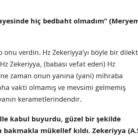
sayesinde hiç bedbaht olmadım” (Merye
onu verdin. Hz Zekeriyya’yı böyle bir dilek
z Zekeriyya, (babası vefat eden) Hz
r ne zaman onun yanına (yani) mihraba
aha vakti olmamış ve mevsimi gelmemiş
yanın kerametlerindendir.
le kabul buyurdu, güzel bir şekilde
ona bakmakla mükellef kıldı. Zekeriyya (A.