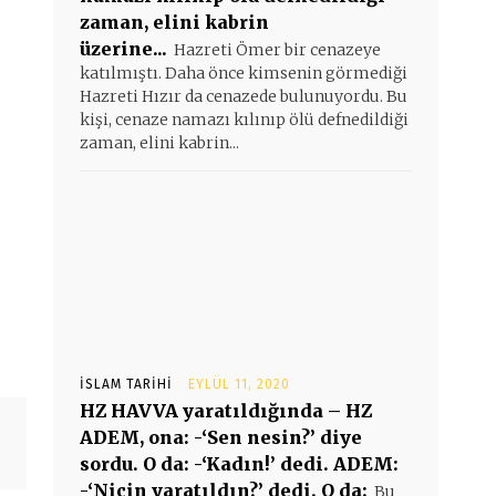
zaman, elini kabrin
üzerine...
Hazreti Ömer bir cenazeye
katılmıştı. Daha önce kimsenin görmediği
Hazreti Hızır da cenazede bulunuyordu. Bu
kişi, cenaze namazı kılınıp ölü defnedildiği
zaman, elini kabrin...
İSLAM TARIHI
EYLÜL 11, 2020
HZ HAVVA yaratıldığında – HZ
ADEM, ona: -‘Sen nesin?’ diye
sordu. O da: -‘Kadın!’ dedi. ADEM:
-‘Niçin yaratıldın?’ dedi. O da:
Bu