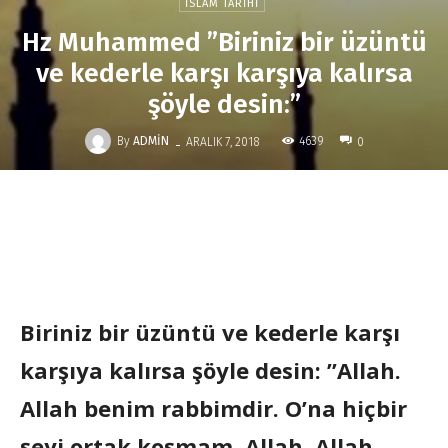
İSLAM TARIHI
Hz Muhammed ”Biriniz bir üzüntü
ve kederle karşı karşıya kalırsa
şöyle desin:”
-
By
ADMIN
4639
ARALIK 7, 2018
0
Biriniz bir üzüntü ve kederle karşı
karşıya kalırsa şöyle desin: ”Allah.
Allah benim rabbimdir. O’na hiçbir
şeyi ortak koşmam. Allah. Allah