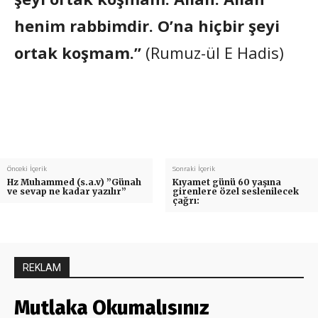
henim rabbimdir. O’na hiçbir şeyi
ortak koşmam.”
(Rumuz-ül E Hadis)
Önceki İçerik
Sonraki İçerik
Hz Muhammed (s.a.v) ”Günah
Kıyamet günü 60 yaşına
ve sevap ne kadar yazılır”
girenlere özel seslenilecek
çağrı:
REKLAM
Mutlaka Okumalısınız