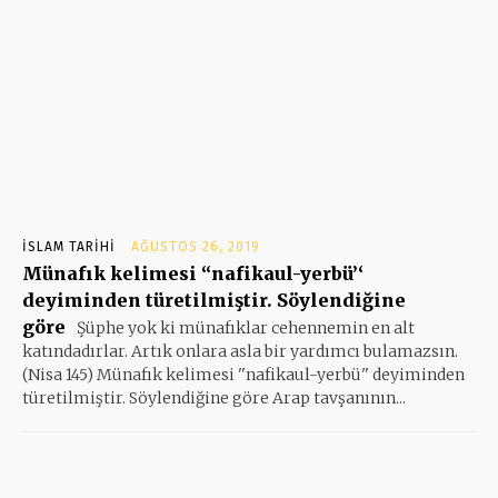
İSLAM TARIHI
AĞUSTOS 26, 2019
Münafık kelimesi ‘‘nafikaul-yerbü’‘
deyiminden türetilmiştir. Söylendiğine
göre
Şüphe yok ki münafıklar cehennemin en alt
katındadırlar. Artık onlara asla bir yardımcı bulamazsın.
(Nisa 145) Münafık kelimesi ''nafikaul-yerbü'' deyiminden
türetilmiştir. Söylendiğine göre Arap tavşanının...