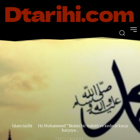
İslam tarihi
Hz Muhammed ''Biriniz bir üzüntü ve kederle karşı
karşıya...