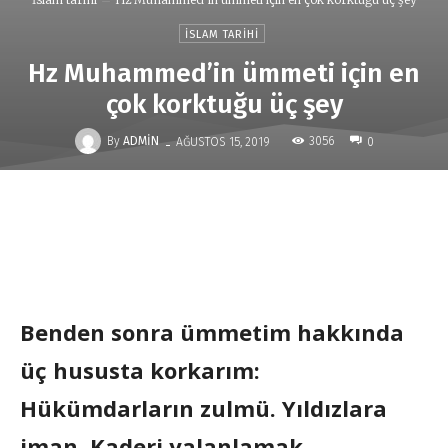
İSLAM TARIHI
Hz Muhammed’in ümmeti için en
çok korktuğu üç şey
-
By
ADMIN
3056
AĞUSTOS 15, 2019
0
Benden sonra ümmetim hakkında
üç hususta korkarım:
Hükümdarların zulmü. Yıldızlara
iman. Kaderi yalanlamak.