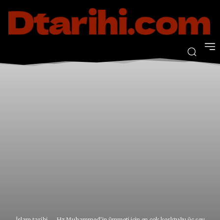
İslam tarihi
Hz Muhammed'in ümmeti için en çok korktuğu üç şey