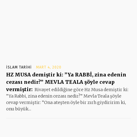
İSLAM TARIHI
MART 4, 2020
HZ MUSA demiştir ki: ”Ya RABBİ, zina edenin
cezası nedir?” MEVLA TEALA şöyle cevap
vermiştir:
Rivayet edildiğine göre Hz Musa demiştir ki:
”Ya Rabbi, zina edenin cezası nedir?” Mevla Teala şöyle
cevap vermiştir: ”Ona ateşten öyle bir zırh giydiririm ki,
onu büyük...