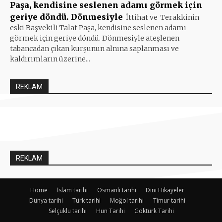
Paşa, kendisine seslenen adamı görmek için
geriye döndü. Dönmesiyle
İttihat ve Terakkinin
eski Başvekili Talat Paşa, kendisine seslenen adamı
görmek için geriye döndü. Dönmesiyle ateşlenen
tabancadan çıkan kurşunun alnına saplanması ve
kaldırımların üzerine...
REKLAM
REKLAM
Home
İslam tarihi
Osmanlı tarihi
Dini Hikayeler
Dünya tarihi
Türk tarihi
Moğol tarihi
Timur tarihi
Selçuklu tarihi
Hun Tarihi
Göktürk Tarihi