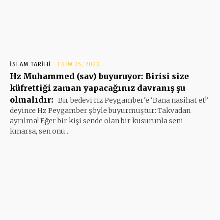
İSLAM TARIHI
EKIM 25, 2023
Hz Muhammed (sav) buyuruyor: Birisi size
küfrettiği zaman yapacağınız davranış şu
olmalıdır:
Bir bedevi Hz Peygamber'e 'Bana nasihat et!'
deyince Hz Peygamber şöyle buyurmuştur: Takvadan
ayrılma! Eğer bir kişi sende olan bir kusurunla seni
kınarsa, sen onu...