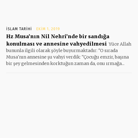
İSLAM TARIHI
EKIM 1, 2019
Hz Musa’nın Nil Nehri’nde bir sandığa
konulması ve annesine vahyedilmesi
Yüce Allah
bununla ilgili olarak şöyle buyurmaktadır: ''O sırada
Musa'nın annesine şu vahyi verdik: ''Çocuğu emzir, başına
bir şey gelmesinden korktuğun zaman da, onu ırmağa...