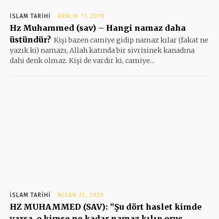
İSLAM TARIHI
ARALIK 11, 2019
Hz Muhammed (sav) – Hangi namaz daha
üstündür?
Kişi bazen camiye gidip namaz kılar (fakat ne
yazık ki) namazı, Allah katında bir sivrisinek kanadına
dahi denk olmaz. Kişi de vardır ki, camiye...
İSLAM TARIHI
NISAN 25, 2020
HZ MUHAMMED (SAV): ”Şu dört haslet kimde
varsa, o kimse ne kadar namaz kılıp oruç