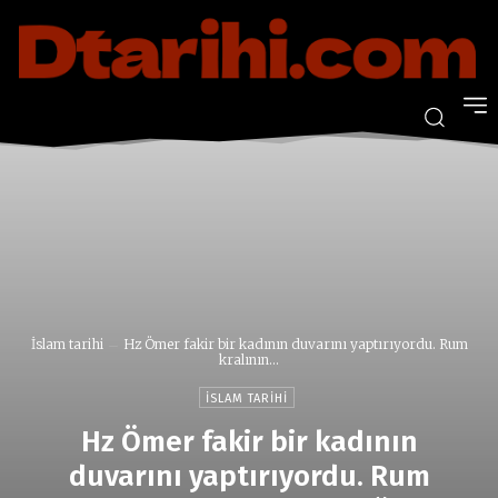
İslam tarihi
Hz Ömer fakir bir kadının duvarını yaptırıyordu. Rum
kralının...
İSLAM TARIHI
Hz Ömer fakir bir kadının
duvarını yaptırıyordu. Rum