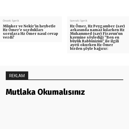
Önceki İçerik
Sonraki İçerik
Münker ve Nekir’in heybetle
Hz Ömer, Hz Peygamber (sav)
Hz Ömer’e sordukları
arkasında namaz kılarken Hz
sorulara Hz Ömer nasıl cevap
Muhammed (sav) Firavun’un
verdi?
kavmine söylediği ”Ben en
büyük Rabbinizim” ile ilgili
ayeti okurken Hz Ömer
birden şöyle bağırır:
REKLAM
Mutlaka Okumalısınız