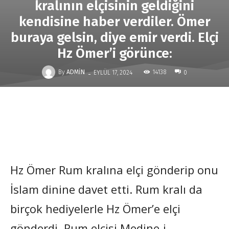
kralının elçisinin geldiğini
kendisine haber verdiler. Ömer
buraya gelsin, diye emir verdi. Elçi
Hz Ömer’i görünce:
-
By
ADMIN
14138
EYLÜL 17, 2024
0
Hz Ömer Rum kralına elçi gönderip onu
İslam dinine davet etti. Rum kralı da
birçok hediyelerle Hz Ömer’e elçi
gönderdi. Rum elçisi Medine-i