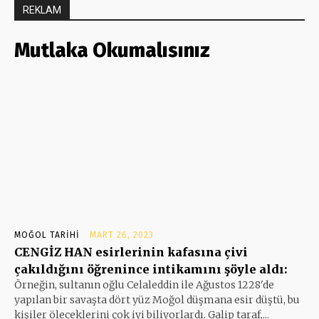
REKLAM
Mutlaka Okumalısınız
MOĞOL TARIHI
MART 26, 2023
CENGİZ HAN esirlerinin kafasına çivi
çakıldığını öğrenince intikamını şöyle aldı:
Örneğin, sultanın oğlu Celaleddin ile Ağustos 1228'de
yapılan bir savaşta dört yüz Moğol düşmana esir düştü, bu
kişiler öleceklerini çok iyi biliyorlardı. Galip taraf,...