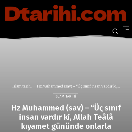
İslam tarihi
Hz Muhammed (sav) - “Üç sınıf insan vardır ki,...
İSLAM TARIHI
Hz Muhammed (sav) – “Üç sınıf
insan vardır ki, Allah Teâlâ
kıyamet gününde onlarla