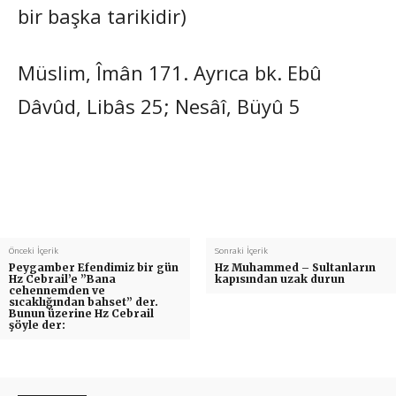
bir başka tarikidir)
Müslim, Îmân 171. Ayrıca bk. Ebû
Dâvûd, Libâs 25; Nesâî, Büyû 5
Önceki İçerik
Sonraki İçerik
Peygamber Efendimiz bir gün
Hz Muhammed – Sultanların
Hz Cebrail’e ”Bana
kapısından uzak durun
cehennemden ve
sıcaklığından bahset” der.
Bunun üzerine Hz Cebrail
şöyle der: