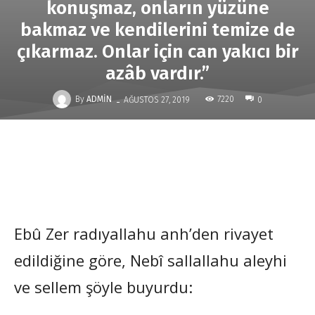
konuşmaz, onların yüzüne
bakmaz ve kendilerini temize de
çıkarmaz. Onlar için can yakıcı bir
azâb vardır.”
-
By
ADMIN
7220
AĞUSTOS 27, 2019
0
Ebû Zer radıyallahu anh’den rivayet
edildiğine göre, Nebî sallallahu aleyhi
ve sellem şöyle buyurdu: