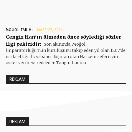
MOĞOL TARIHI
MART 27, 2024
Cengiz Han’ın ölmeden önce söylediği sözler
ilgi çekicidir:
Son akınında, Moğol
İmparatorluğu'nun kuruluşunu takip eden yıl olan 1207'de
istila ettiği ilk yabancı düşman olan Harzem seferi için
asker vermeyi reddeden Tangut hanına...
REKLAM
REKLAM