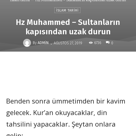
İSLAM TARIHI
Hz Muhammed – Sultanların
kapısından uzak durun
-
By
ADMIN
6736
AĞUSTOS 27, 2019
0
Benden sonra ümmetimden bir kavim
gelecek. Kur’an okuyacaklar, din
tahsilini yapacaklar. Şeytan onlara
gelip: