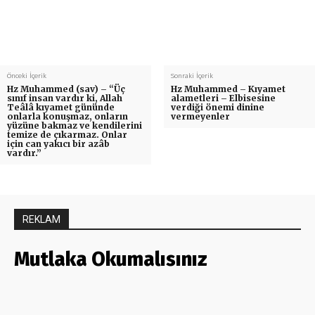
Önceki İçerik
Sonraki İçerik
Hz Muhammed (sav) – “Üç
Hz Muhammed – Kıyamet
sınıf insan vardır ki, Allah
alametleri – Elbisesine
Teâlâ kıyamet gününde
verdiği önemi dinine
onlarla konuşmaz, onların
vermeyenler
yüzüne bakmaz ve kendilerini
temize de çıkarmaz. Onlar
için can yakıcı bir azâb
vardır.”
REKLAM
Mutlaka Okumalısınız