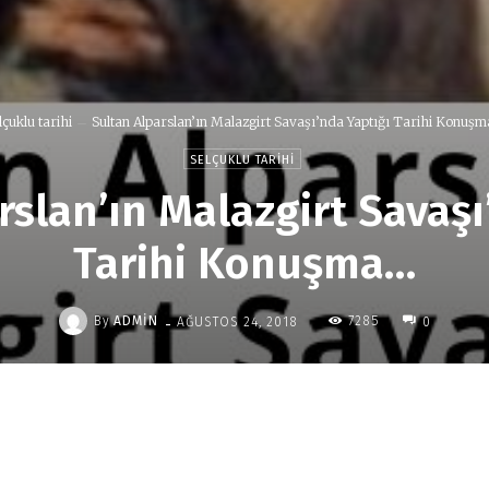
lçuklu tarihi
Sultan Alparslan’ın Malazgirt Savaşı’nda Yaptığı Tarihi Konuşma
SELÇUKLU TARIHI
rslan’ın Malazgirt Savaşı
Tarihi Konuşma…
-
By
ADMIN
7285
AĞUSTOS 24, 2018
0
Paylaş