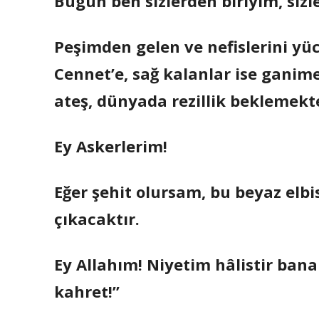
Bugün ben sizlerden biriyim, sizle
Peşimden gelen ve nefislerini yü
Cennet’e, sağ kalanlar ise ganime
ateş, dünyada rezillik beklemekte
Ey Askerlerim!
Eğer şehit olursam, bu beyaz el
çıkacaktır.
Ey Allahım! Niyetim hâlistir bana
kahret!”