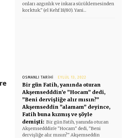
onları azgınlık ve inkara sürüklemesinden
korktuk.'' (el Kehf 18/80). Yani...
OSMANLI TARIHI
EYLÜL 13, 2022
re
Bir gün Fatih, yanında oturan
Akşemsedddin’e ”Hocam” dedi,
”Beni dervişliğe alır mısın?”
Akşemseddin ”alamam” deyince,
Fatih buna kızmış ve şöyle
demişti:
Bir gün Fatih, yanında oturan
Akşemsedddin'e ''Hocam'' dedi, ''Beni
dervişliğe alır mısın?'' Akşemseddin