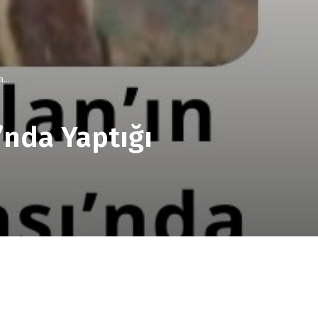
...
’nda Yaptığı