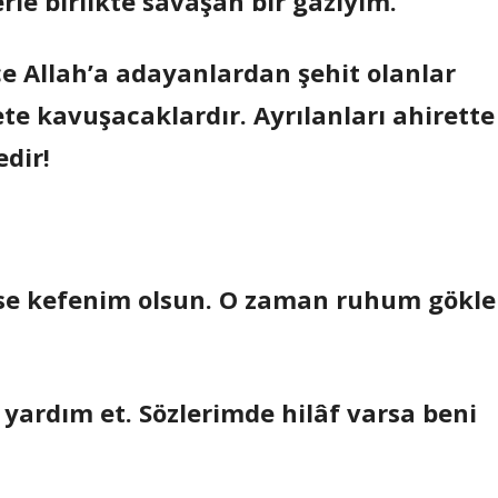
rle birlikte savaşan bir gaziyim.
ce Allah’a adayanlardan şehit olanlar
te kavuşacaklardır. Ayrılanları ahirette
dir!
bise kefenim olsun. O zaman ruhum gökle
 yardım et. Sözlerimde hilâf varsa beni