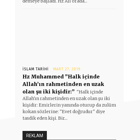
demeye başladı. Hz Ali orada...
İSLAM TARIHI
MART 27, 2019
Hz Muhammed ”Halk içinde
Allah’ın rahmetinden en uzak
olan şu iki kişidir:”
''Halk içinde
Allah'ın rahmetinden en uzak olan şu iki
kişidir: Emirlerin yanında oturup da zulüm
kokan sözlerine: ''Evet doğrudur'' diye
tasdik eden kişi. Bir...
REKLAM