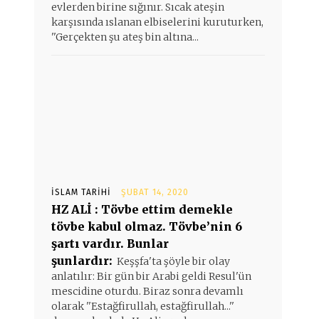
evlerden birine sığınır. Sıcak ateşin
karşısında ıslanan elbiselerini kuruturken,
''Gerçekten şu ateş bin altına...
İSLAM TARIHI
ŞUBAT 14, 2020
HZ ALİ : Tövbe ettim demekle
tövbe kabul olmaz. Tövbe’nin 6
şartı vardır. Bunlar
şunlardır:
Keşşfa'ta şöyle bir olay
anlatılır: Bir gün bir Arabi geldi Resul'ün
mescidine oturdu. Biraz sonra devamlı
olarak ''Estağfirullah, estağfirullah...''