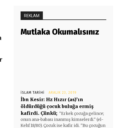
REKLAM
Mutlaka Okumalısınız
a
r
İSLAM TARIHI
ARALIK 23, 2019
İbn Kesir: Hz Hızır (as)’ın
öldürdüğü çocuk buluğa ermiş
kafirdi. Çünkü;
''Erkek çocuğa gelince;
onun ana-babası inanmış kimselerdi.'' (el-
Kehf 18/80). Çocuk ise kafir idi. ''Bu çocuğun