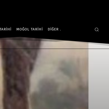
TARIHI
MOĞOL TARIHI
DIĞER