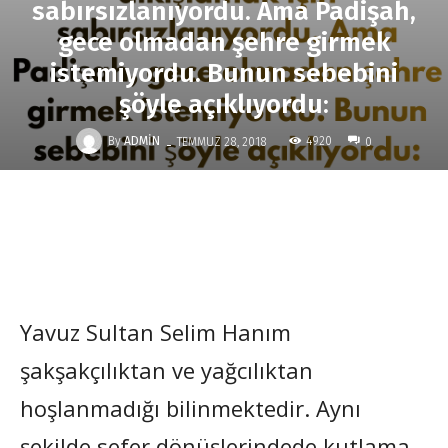
sabırsızlanıyordu. Ama Padişah,
gece olmadan şehre girmek
istemiyordu. Bunun sebebini
şöyle açıklıyordu:
-
By
ADMIN
4920
TEMMUZ 28, 2018
0
Yavuz Sultan Selim Hanım
şakşakçılıktan ve yağcılıktan
hoşlanmadığı bilinmektedir. Aynı
şekilde sefer dönüşlerindede kutlama,