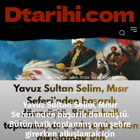
Osmanlı tarihi
Yavuz Sultan Selim, Mısır Seferi’nden başarılı
dönmüştü. Bütün halk...
OSMANLI TARIHI
Yavuz Sultan Selim, Mısır
Seferi’nden başarılı dönmüştü.
Bütün halk toplanmış onu şehre
girerken alkışlamak için