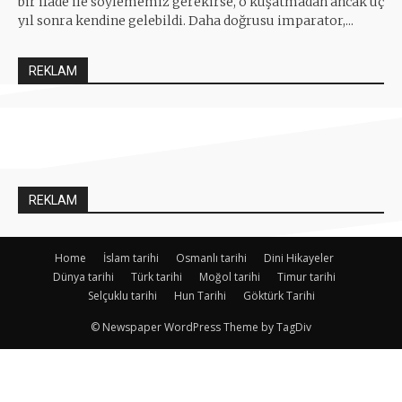
bir ifade ile söylememiz gerekirse, o kuşatmadan ancak üç
yıl sonra kendine gelebildi. Daha doğrusu imparator,...
REKLAM
REKLAM
Home
İslam tarihi
Osmanlı tarihi
Dini Hikayeler
Dünya tarihi
Türk tarihi
Moğol tarihi
Timur tarihi
Selçuklu tarihi
Hun Tarihi
Göktürk Tarihi
© Newspaper WordPress Theme by TagDiv