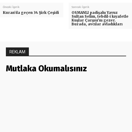
Önceki İçerik
Sonraki İçerik
Kuran’da geçen 34 Şirk Çeşidi
OSMANLI padişahı Yavuz
Sultan Selim, tebdil-i kıyafetle
Kuşlar Çarşısı’nı gezer.
Burada, avcılar avladıkları
REKLAM
Mutlaka Okumalısınız