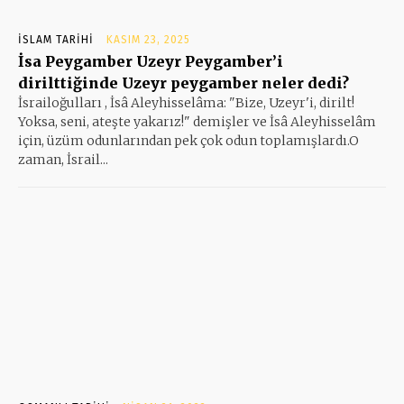
İSLAM TARIHI
KASIM 23, 2025
İsa Peygamber Uzeyr Peygamber’i
dirilttiğinde Uzeyr peygamber neler dedi?
İsrailoğulları , İsâ Aleyhisselâma: "Bize, Uzeyr'i, dirilt!
Yoksa, seni, ateşte yakarız!" demişler ve İsâ Aleyhisselâm
için, üzüm odunlarından pek çok odun toplamışlardı.O
zaman, İsrail...