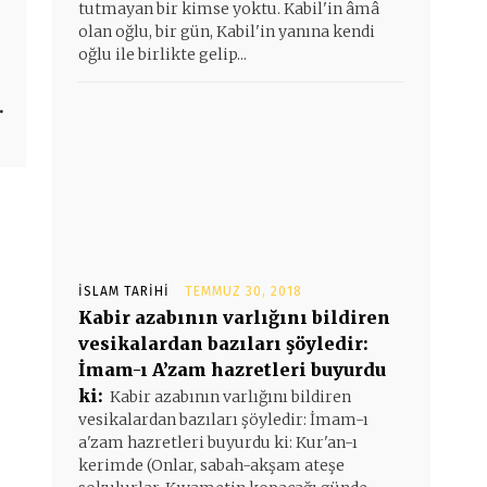
tutmayan bir kimse yoktu. Kabil'in âmâ
olan oğlu, bir gün, Kabil'in yanına kendi
oğlu ile birlikte gelip...
.
İSLAM TARIHI
TEMMUZ 30, 2018
Kabir azabının varlığını bildiren
vesikalardan bazıları şöyledir:
İmam-ı A’zam hazretleri buyurdu
ki:
Kabir azabının varlığını bildiren
vesikalardan bazıları şöyledir: İmam-ı
a'zam hazretleri buyurdu ki: Kur'an-ı
kerimde (Onlar, sabah-akşam ateşe