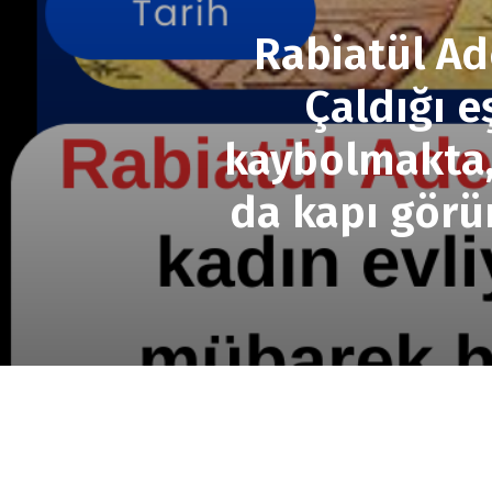
Rabiatül Ade
Çaldığı e
kaybolmakta, 
da kapı görü