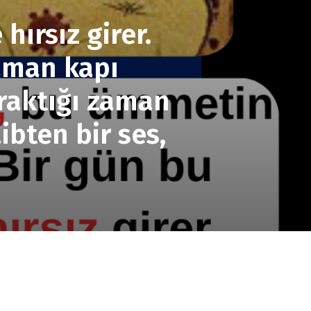
hırsız girer.
zaman kapı
ıraktığı zaman
bten bir ses,