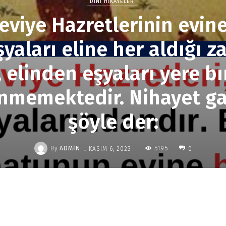
DINI HIKAYELER
viye Hazretlerinin evine 
şyaları eline her aldığı 
elinden eşyaları yere b
nmemektedir. Nihayet gai
şöyle der:
-
By
ADMIN
5195
KASIM 6, 2023
0
Paylaş