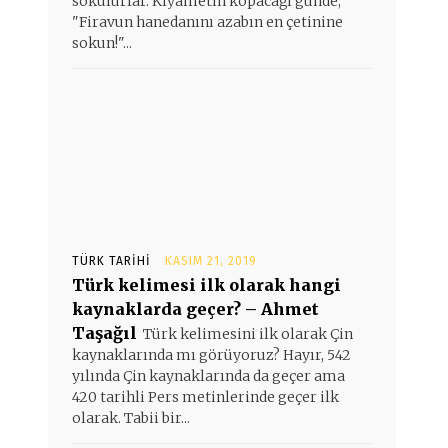
sokulurlar. Kıyametin kopacağı günde,
"Firavun hanedanını azabın en çetinine
sokun!"...
TÜRK TARIHI
KASIM 21, 2019
Türk kelimesi ilk olarak hangi
kaynaklarda geçer? – Ahmet
Taşağıl
Türk kelimesini ilk olarak Çin
kaynaklarında mı görüyoruz? Hayır, 542
yılında Çin kaynaklarında da geçer ama
420 tarihli Pers metinlerinde geçer ilk
olarak. Tabii bir...