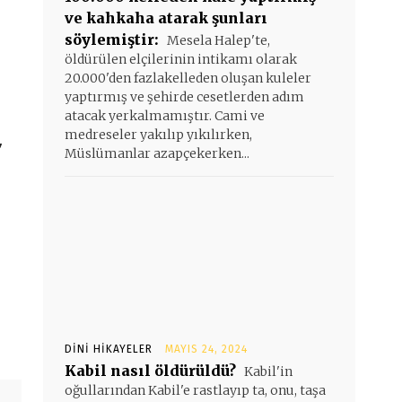
ve kahkaha atarak şunları
söylemiştir:
Mesela Halep'te,
öldürülen elçilerinin intikamı olarak
20.000'den fazlakelleden oluşan kuleler
yaptırmış ve şehirde cesetlerden adım
atacak yerkalmamıştır. Cami ve
,
medreseler yakılıp yıkılırken,
Müslümanlar azapçekerken...
DINI HIKAYELER
MAYIS 24, 2024
Kabil nasıl öldürüldü?
Kabil'in
oğullarından Kabil'e rastlayıp ta, onu, taşa