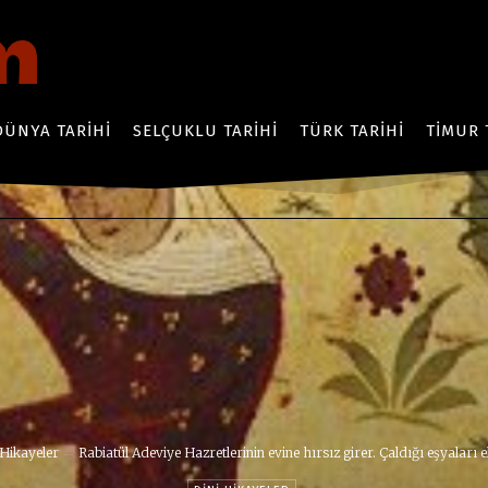
DÜNYA TARIHI
SELÇUKLU TARIHI
TÜRK TARIHI
TIMUR 
 Hikayeler
Rabiatül Adeviye Hazretlerinin evine hırsız girer. Çaldığı eşyaları eli