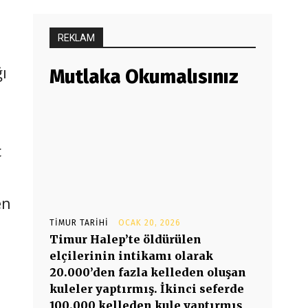
REKLAM
ı
Mutlaka Okumalısınız
ç
en
TIMUR TARIHI
OCAK 20, 2026
Timur Halep’te öldürülen
elçilerinin intikamı olarak
20.000’den fazla kelleden oluşan
kuleler yaptırmış. İkinci seferde
100.000 kelleden kule yaptırmış