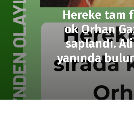
Hereke tam f
ok Orhan Gaz
saplandı. Al
yanında bulun