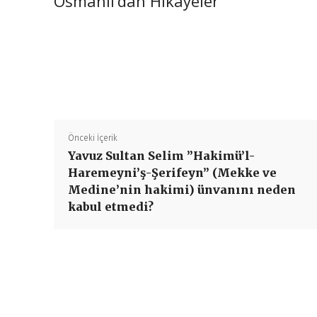
Osmanlı’dan Hikayeler
Önceki İçerik
Yavuz Sultan Selim ”Hakimü’l-
Haremeyni’ş-Şerifeyn” (Mekke ve
Medine’nin hakimi) ünvanını neden
kabul etmedi?