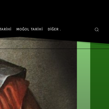
TARIHI
MOĞOL TARIHI
DIĞER