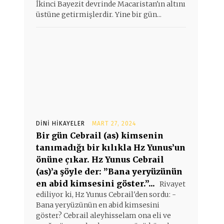
İkinci Bayezit devrinde Macaristan'ın altını
üstüne getirmişlerdir. Yine bir gün...
DINI HIKAYELER
MART 27, 2024
Bir gün Cebrail (as) kimsenin
tanımadığı bir kılıkla Hz Yunus’un
önüne çıkar. Hz Yunus Cebrail
(as)’a şöyle der: ”Bana yeryüzünün
en abid kimsesini göster.”...
Rivayet
ediliyor ki, Hz Yunus Cebrail'den sordu: -
Bana yeryüzünün en abid kimsesini
göster? Cebrail aleyhisselam ona eli ve