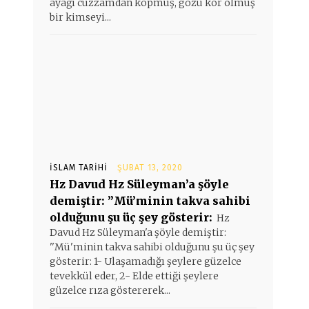
ayağı cüzzamdan kopmuş, gözü kör olmuş
bir kimseyi...
İSLAM TARIHI
ŞUBAT 13, 2020
Hz Davud Hz Süleyman’a şöyle
demiştir: ”Mü’minin takva sahibi
olduğunu şu üç şey gösterir:
Hz
Davud Hz Süleyman'a şöyle demiştir:
''Mü'minin takva sahibi olduğunu şu üç şey
gösterir: 1- Ulaşamadığı şeylere güzelce
tevekkül eder, 2- Elde ettiği şeylere
güzelce rıza göstererek...