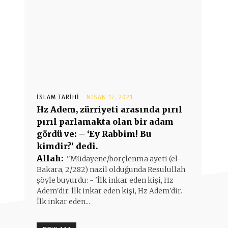
İSLAM TARIHI
NISAN 17, 2021
Hz Adem, zürriyeti arasında pırıl
pırıl parlamakta olan bir adam
gördü ve: – ‘Ey Rabbim! Bu
kimdir?’ dedi.
Allah:
''Müdayene/borçlenma ayeti (el-
Bakara, 2/282) nazil olduğunda Resulullah
şöyle buyurdu: - 'İlk inkar eden kişi, Hz
Adem'dir. İlk inkar eden kişi, Hz Adem'dir.
İlk inkar eden...