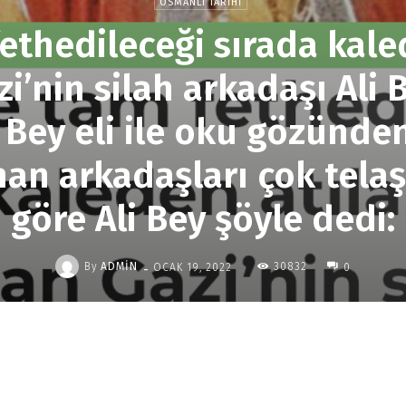
OSMANLI TARIHI
ethedileceği sırada kaled
i’nin silah arkadaşı Ali 
i Bey eli ile oku gözünden
an arkadaşları çok telaş
göre Ali Bey şöyle dedi:
-
By
ADMIN
30832
OCAK 19, 2022
0
Paylaş