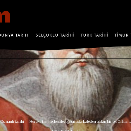
DÜNYA TARIHI
SELÇUKLU TARIHI
TÜRK TARIHI
TIMUR 
Osmanlı tarihi
Hereke tam fethedileceği sırada kaleden atılan bir ok Orhan...