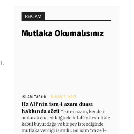
REKLAM
Mutlaka Okumalısınız
ı.
İSLAM TARIHI
NISAN 3, 2017
Hz Ali’nin ism-i azam duası
hakkında sözü
''İsm-i azam, kendisi
anılarak dua edildiğinde Allah'ın kesinlikle
kabul buyurduğu ve bir şey istendiğinde
mutlaka verdiği isimdir. Bu isim 'Ya ze'l-