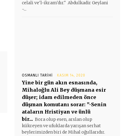
celali ve'l-ikram'dır.'' Abdulkadir Geylani
-...
OSMANLI TARIHI
KASIM 14, 2020
Yine bir gün akın esnasında,
Mihaloğlu Ali Bey düşmana esir
düşer; idam edilmeden önce
düşman komutanı sorar: ”-Senin
ataların Hristiyan ve ünlü
bir...
Bora olup esen, arslan olup
kükreyen ve ufuklarda yarışan serhat
beylerimizden biri de Mihal oğullarıdır.