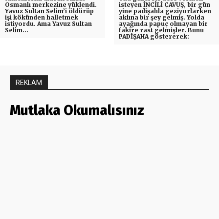
Osmanlı merkezine yüklendi.
isteyen İNCİLİ ÇAVUŞ, bir gün
Yavuz Sultan Selim’i öldürüp
yine padişahla geziyorlarken
işi kökünden halletmek
aklına bir şey gelmiş. Yolda
istiyordu. Ama Yavuz Sultan
ayağında papuç olmayan bir
Selim…
fakire rast gelmişler. Bunu
PADİŞAHA göstererek:
REKLAM
Mutlaka Okumalısınız