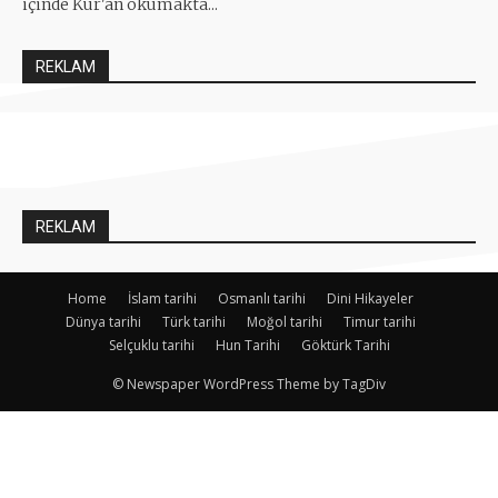
içinde Kur'an okumakta...
REKLAM
REKLAM
Home
İslam tarihi
Osmanlı tarihi
Dini Hikayeler
Dünya tarihi
Türk tarihi
Moğol tarihi
Timur tarihi
Selçuklu tarihi
Hun Tarihi
Göktürk Tarihi
© Newspaper WordPress Theme by TagDiv