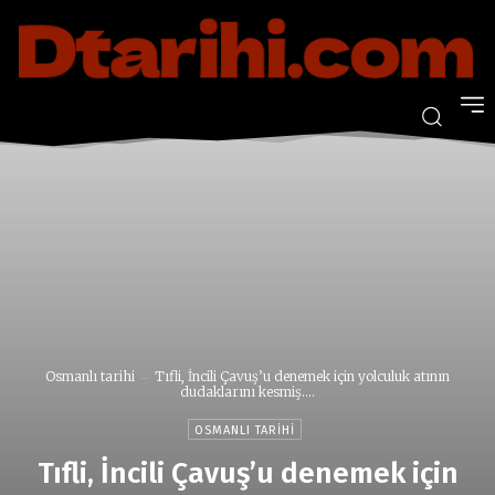
Osmanlı tarihi
Tıfli, İncili Çavuş’u denemek için yolculuk atının
dudaklarını kesmiş....
OSMANLI TARIHI
Tıfli, İncili Çavuş’u denemek için