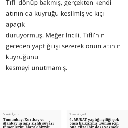
Tıfli dönüp bakmış, gerçekten kendi
atının da kuyruğu kesilmiş ve kıçı
apaçık
duruyormuş. Meğer İncili, Tıfli’nin
geceden yaptığı işi sezerek onun atının
kuyruğunu
kesmeyi unutmamış.
Önceki İçerik
Sonraki İçerik
Tumanbay; Kurtbay ve
4. MURAT yaptığı iyiliği çok
Alanbay’ın ağır zırhlı süvâri
başa kalkarmış. Bunun için
tümenlerini alarak bizzât
ona güzel bir ders vermek