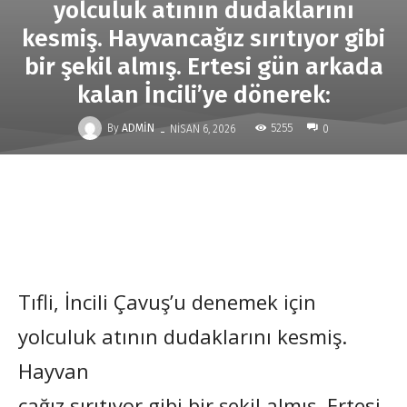
yolculuk atının dudaklarını
kesmiş. Hayvancağız sırıtıyor gibi
bir şekil almış. Ertesi gün arkada
kalan İncili’ye dönerek:
-
By
ADMIN
5255
NISAN 6, 2026
0
Tıfli, İncili Çavuş’u denemek için
yolculuk atının dudaklarını kesmiş.
Hayvan
cağız sırıtıyor gibi bir şekil almış. Ertesi