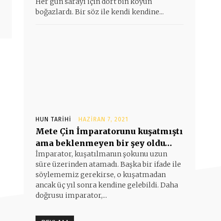
Her gün sarayı için dört bin koyun
boğazlardı. Bir söz ile kendi kendine...
HUN TARIHI
HAZIRAN 7, 2021
Mete Çin İmparatorunu kuşatmıştı
ama beklenmeyen bir şey oldu…
İmparator, kuşatılmanın şokunu uzun
süre üzerinden atamadı. Başka bir ifade ile
söylememiz gerekirse, o kuşatmadan
ancak üç yıl sonra kendine gelebildi. Daha
doğrusu imparator,...