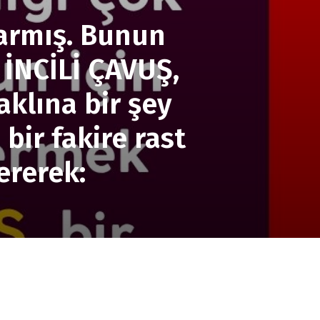
karmış. Bunun
 İNCİLİ ÇAVUŞ,
aklına bir şey
ir fakire rast
ererek: