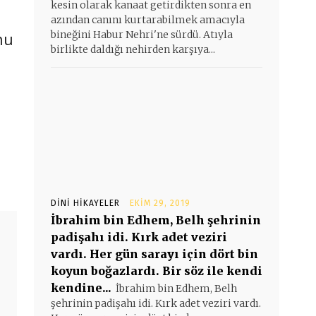
kesin olarak kanaat getirdikten sonra en
azından canını kurtarabilmek amacıyla
nu
bineğini Habur Nehri'ne sürdü. Atıyla
birlikte daldığı nehirden karşıya...
DINI HIKAYELER
EKIM 29, 2019
İbrahim bin Edhem, Belh şehrinin
padişahı idi. Kırk adet veziri
vardı. Her gün sarayı için dört bin
koyun boğazlardı. Bir söz ile kendi
kendine...
İbrahim bin Edhem, Belh
şehrinin padişahı idi. Kırk adet veziri vardı.