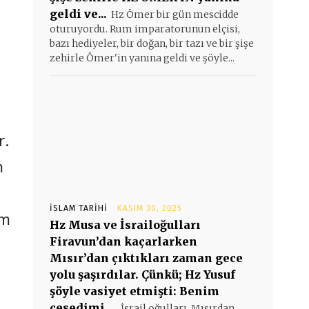
geldi ve...
Hz Ömer bir gün mescidde
oturuyordu. Rum imparatorunun elçisi,
bazı hediyeler, bir doğan, bir tazı ve bir şişe
zehirle Ömer'in yanına geldi ve şöyle...
r.
m
İSLAM TARIHI
KASIM 30, 2025
am
Hz Musa ve İsrailoğulları
Firavun’dan kaçarlarken
Mısır’dan çıktıkları zaman gece
yolu şaşırdılar. Çünkü; Hz Yusuf
şöyle vasiyet etmişti: Benim
cesedimi…
İsrail oğulları, Mısırdan