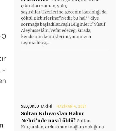
çıktıkları zaman, yolu,
şaşırdılar.Üzerlerine, gecenin karanlığı da,
çöktü.Birbirlerine:"Nedir bu hal?" diye
sormağa başladılar.Yaşlı Bilginleri:"Yûsuf
Aleyhisselâm, vefat edeceği sırada,
 –O
kendisinin kemiklerini,yanımızda
taşımadıkça,...
ır
 –
en
SELÇUKLU TARIHI
HAZIRAN 4, 2021
Sultan Kılıçarslan Habur
Nehri’nde nasıl öldü?
Sultan
in
Kılıçarslan, ordusunun mağlup olduğuna