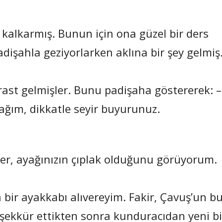
a kalkarmış. Bunun için ona güzel bir ders
adişahla geziyorlarken aklına bir şey gelmiş
rast gelmişler. Bunu padişaha göstererek: –
cağım, dikkatle seyir buyurunuz.
ler, ayağınızın çıplak olduğunu görüyorum.
 bir ayakkabı alıvereyim. Fakir, Çavuş’un b
şekkür ettikten sonra kunduracıdan yeni bi