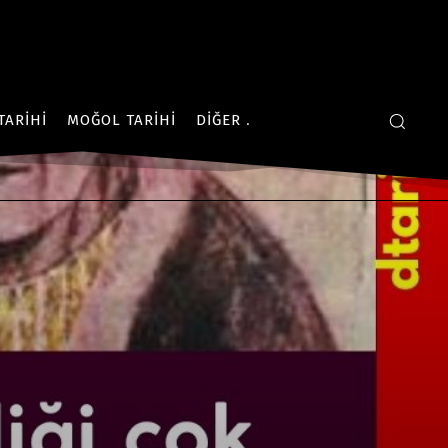
TARIHI
MOĞOL TARIHI
DIĞER