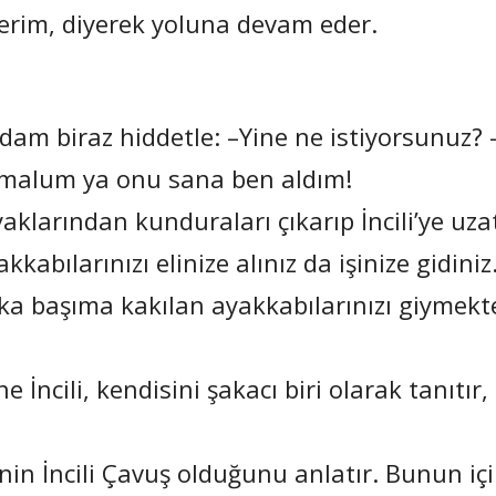
derim, diyerek yoluna devam eder.
 Adam biraz hiddetle: –Yine ne istiyorsunuz?
, malum ya onu sana ben aldım!
aklarından kunduraları çıkarıp İncili’ye uzat
kabılarınızı elinize alınız da işinize gidiniz.
ika başıma kakılan ayakkabılarınızı giymekt
İncili, kendisini şakacı biri olarak tanıtır,
inin İncili Çavuş olduğunu anlatır. Bunun iç