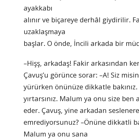
ayakkabı
alınır ve biçareye derhâl giydirilir. 
uzaklaşmaya
başlar. O önde, İncili arkada bir müd
–Hişş, arkadaş! Fakir arkasından ke
Çavuş’u görünce sorar: –A! Siz misi
yürürken önünüze dikkatle bakınız. S
yırtarsınız. Malum ya onu size ben
eder. Çavuş, yine arkadan seslener
emrediyorsunuz? –Önüne dikkatli ba
Malum ya onu sana