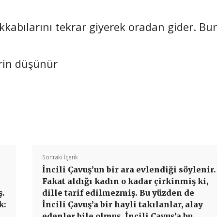
kkabılarını tekrar giyerek oradan gider. Bu
rin düşünür
Paylaş
Sonraki İçerik
İncili Çavuş’un bir ara evlendiği söylenir.
Fakat aldığı kadın o kadar çirkinmiş ki,
ş.
dille tarif edilmezmiş. Bu yüzden de
k:
İncili Çavuş’a bir hayli takılanlar, alay
edenler bile olmuş. İncili Çavuş’a bu