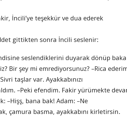
Fakir, İncili’ye teşekkür ve dua ederek
det gittikten sonra İncili seslenir:
ndisine seslendiklerini duyarak dönüp baka
niz? Bir şey mi emrediyorsunuz? –Rica ederi
ivri taşlar var. Ayakkabınızı
 aldım. –Peki efendim. Fakir yürümekte dev
ek: –Hişş, bana bak! Adam: –Ne
k, çamura basma, ayakkabını kirletirsin.