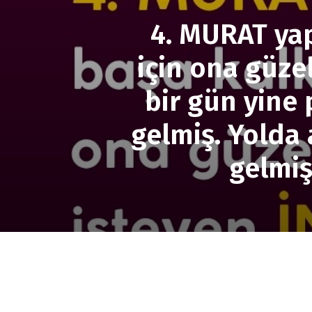
4. MURAT yap
için ona güze
bir gün yine 
gelmiş. Yolda
gelmiş