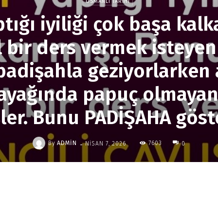
OSMANLI TARIHI
tığı iyiliği çok başa kal
l bir ders vermek isteyen
padişahla geziyorlarken 
 ayağında papuç olmayan b
ler. Bunu PADİŞAHA göst
-
By
ADMIN
7603
NISAN 7, 2026
0
Paylaş