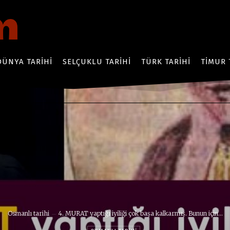
DÜNYA TARIHI
SELÇUKLU TARIHI
TÜRK TARIHI
TIMUR 
Osmanlı tarihi
4. MURAT yaptığı iyiliği çok başa kalkarmış. Bunun için...