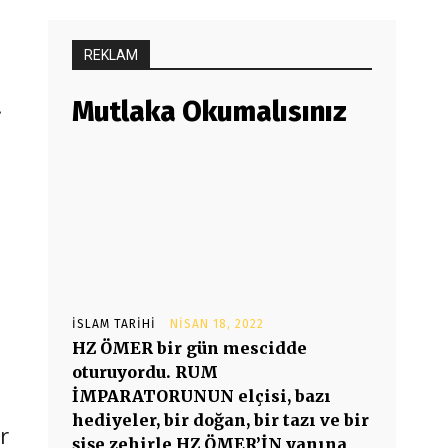
REKLAM
.
Mutlaka Okumalısınız
İSLAM TARIHI
NISAN 18, 2022
HZ ÖMER bir gün mescidde
oturuyordu. RUM
u
İMPARATORUNUN elçisi, bazı
hediyeler, bir doğan, bir tazı ve bir
r
şişe zehirle HZ ÖMER’İN yanına