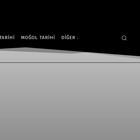
TARIHI
MOĞOL TARIHI
DIĞER