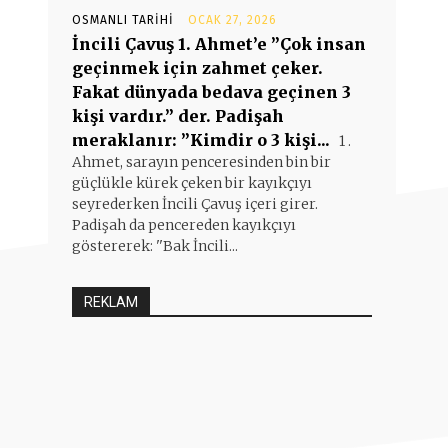
OSMANLI TARIHI
OCAK 27, 2026
İncili Çavuş 1. Ahmet’e ”Çok insan
geçinmek için zahmet çeker.
Fakat dünyada bedava geçinen 3
kişi vardır.” der. Padişah
meraklanır: ”Kimdir o 3 kişi...
1 .
Ahmet, sarayın penceresinden bin bir
güçlükle kürek çeken bir kayıkçıyı
seyrederken İncili Çavuş içeri girer.
Padişah da pencereden kayıkçıyı
göstererek: ''Bak İncili...
REKLAM