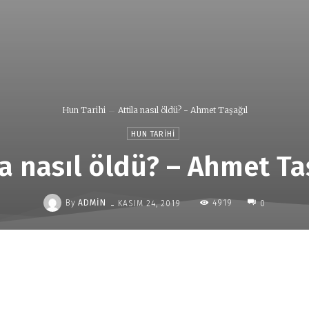
Hun Tarihi
Attila nasıl öldü? - Ahmet Taşağıl
HUN TARIHI
la nasıl öldü? – Ahmet Ta
-
By
ADMIN
4919
KASIM 24, 2019
0
Paylaş