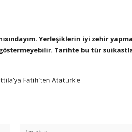
ısındayım. Yerleşiklerin iyi zehir yapm
 göstermeyebilir. Tarihte bu tür suikastl
tila’ya Fatih’ten Atatürk’e
Paylaş
Sonraki İçerik