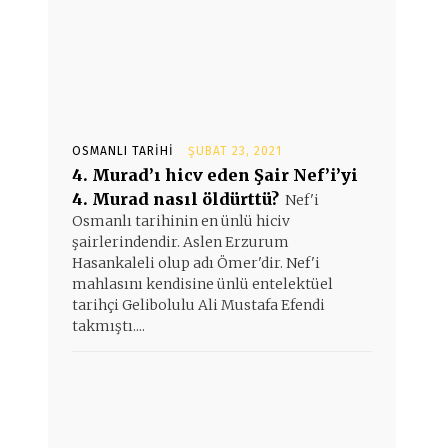
OSMANLI TARIHI
ŞUBAT 23, 2021
4. Murad’ı hicv eden Şair Nef’i’yi
4. Murad nasıl öldürttü?
Nef'i
Osmanlı tarihinin en ünlü hiciv
şairlerindendir. Aslen Erzurum
Hasankaleli olup adı Ömer'dir. Nef'i
mahlasını kendisine ünlü entelektüel
tarihçi Gelibolulu Ali Mustafa Efendi
takmıştı....