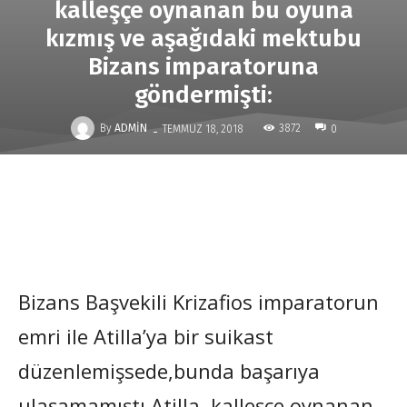
kalleşçe oynanan bu oyuna
kızmış ve aşağıdaki mektubu
Bizans imparatoruna
göndermişti:
-
By
ADMIN
3872
TEMMUZ 18, 2018
0
Bizans Başvekili Krizafios imparatorun
emri ile Atilla’ya bir suikast
düzenlemişsede,bunda başarıya
ulaşamamıştı.Atilla, kalleşçe oynanan