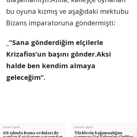
bu oyuna kızmış ve aşağıdaki mektubu
Bizans imparatoruna göndermişti:
_
”Sana gönderdiğim elçilerle
Krizafios’un başını gönder.Aksi
halde ben kendim almaya
geleceğim”.
Önceki İçerik
Sonraki İçerik
451 yılında Roma orduları ile
Türklerin bağımsızlığını
yapılan Katalanum savaşından
savunan Çiçi Yabgu’yu Çinliler