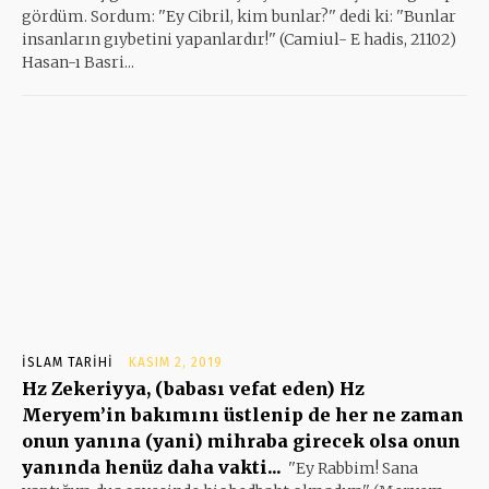
gördüm. Sordum: ''Ey Cibril, kim bunlar?'' dedi ki: ''Bunlar
insanların gıybetini yapanlardır!'' (Camiul- E hadis, 21102)
Hasan-ı Basri...
İSLAM TARIHI
KASIM 2, 2019
Hz Zekeriyya, (babası vefat eden) Hz
Meryem’in bakımını üstlenip de her ne zaman
onun yanına (yani) mihraba girecek olsa onun
yanında henüz daha vakti...
''Ey Rabbim! Sana