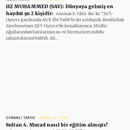
HZ MUHAMMED (SAV): Dünyaya gelmiş en
haydut şu 2 kişidir:
Ammar b. Yâsir der ki: “Zü’l-
Uşeyre gazâsında Ali b. Ebi Talib’le iki yoldaştık. Resûlullah
Aleyhisselam Zü’l-Uşeyre’de konaklayınca, Müdlic
oğullarından bazılarının su ve hurma üzerindeki
çalışmalarına baktık. Ali...
OSMANLI TARIHI
ARALIK 12, 2019
Sultan 4. Murad nasıl bir eğitim almıştı?