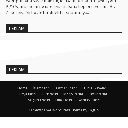
yaptığım dua sayesinde hiç bedbaht olmadım'' (Meryem
19/4) Yani senden ne istediysem bana hep onu verdin. Hz
Zekeriyya'yı böyle bir dilekte bulunmaya...
REKLAM
REKLAM
Home
İslam tarihi
Osmanlı tarihi
Dini Hikayeler
Dünya tarihi
Türk tarihi
Moğol tarihi
Timur tarihi
Selçuklu tarihi
Hun Tarihi
Göktürk Tarihi
© Newspaper WordPress Theme by TagDiv