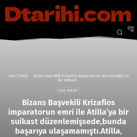
Hun Tarihi
Bizans Başvekili Krizafios imparatorun emri ile Atilla’ya
bir suikast...
HUN TARIHI
Bizans Başvekili Krizafios
imparatorun emri ile Atilla’ya bir
suikast düzenlemişsede,bunda
başarıya ulaşamamıştı.Atilla,