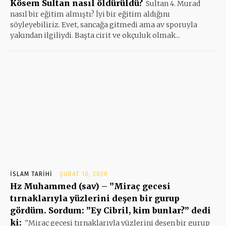
Kösem Sultan nasıl öldürüldü?
Sultan 4. Murad
nasıl bir eğitim almıştı? İyi bir eğitim aldığını
söyleyebiliriz. Evet, sancağa gitmedi ama av sporuyla
yakından ilgiliydi. Başta cirit ve okçuluk olmak...
İSLAM TARIHI
ŞUBAT 10, 2020
Hz Muhammed (sav) – ”Miraç gecesi
tırnaklarıyla yüzlerini deşen bir gurup
gördüm. Sordum: ”Ey Cibril, kim bunlar?” dedi
ki:
''Miraç gecesi tırnaklarıyla yüzlerini deşen bir gurup