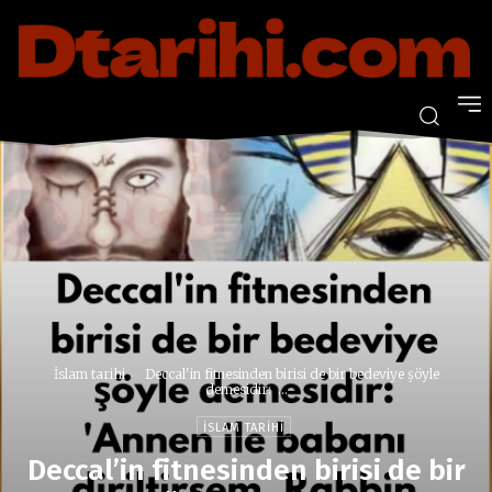
İslam tarihi
Deccal'in fitnesinden birisi de bir bedeviye şöyle
demesidir: ...
İSLAM TARIHI
Deccal’in fitnesinden birisi de bir