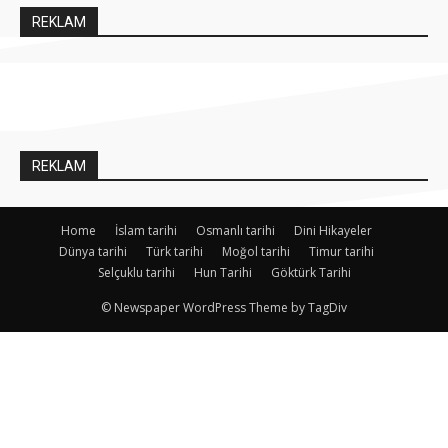
REKLAM
REKLAM
Home
İslam tarihi
Osmanlı tarihi
Dini Hikayeler
Dünya tarihi
Türk tarihi
Moğol tarihi
Timur tarihi
Selçuklu tarihi
Hun Tarihi
Göktürk Tarihi
© Newspaper WordPress Theme by TagDiv