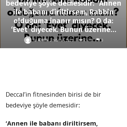
bedeviye şöyle demesidir: ‘Annen
ile babanı diriltirsem, Rabbin
olduğuma inanır mısın? O da:
‘Evet’ diyecek. Bunun üzerine…
-
By
ADMIN
21119
NISAN 4, 2021
0
Deccal’in fitnesinden birisi de bir
bedeviye şöyle demesidir:
‘Annen ile babanı diriltirsem,