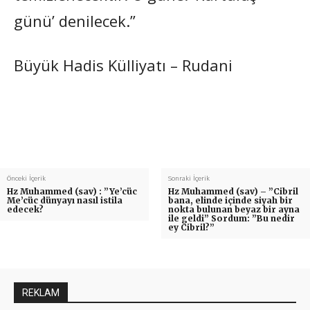
günü’ denilecek.”
Büyük Hadis Külliyatı – Rudani
Önceki İçerik
Sonraki İçerik
Hz Muhammed (sav) : ”Ye’cüc
Hz Muhammed (sav) – ”Cibril
Me’cüc dünyayı nasıl istila
bana, elinde içinde siyah bir
edecek?
nokta bulunan beyaz bir ayna
ile geldi” Sordum: ”Bu nedir
ey Cibril?”
REKLAM