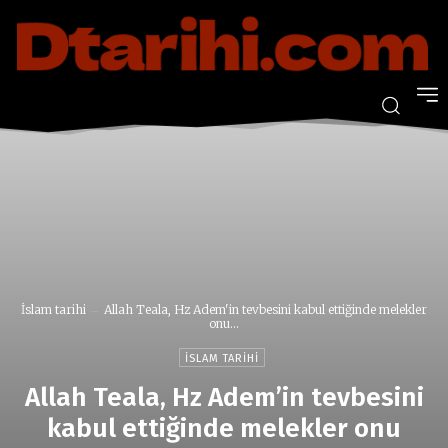
İslam tarihi
Allah Teala, Hz Adem'in tevbesini kabul ettiğinde melekler
onu...
İSLAM TARIHI
Allah Teala, Hz Adem’in tevbesini
kabul ettiğinde melekler onu