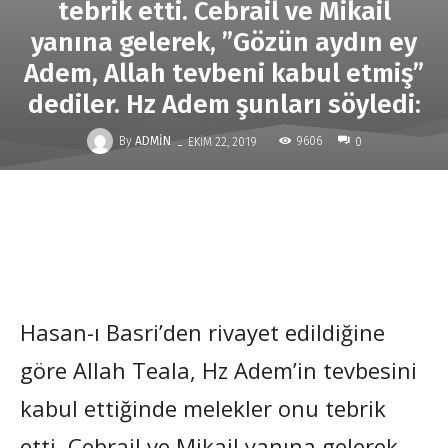
tebrik etti. Cebrail ve Mikail
yanına gelerek, ”Gözün aydın ey
Adem, Allah tevbeni kabul etmiş”
dediler. Hz Adem şunları söyledi:
-
By
ADMIN
9606
EKIM 22, 2019
0
Hasan-ı Basri’den rivayet edildiğine
göre Allah Teala, Hz Adem’in tevbesini
kabul ettiğinde melekler onu tebrik
etti. Cebrail ve Mikail yanına gelerek,