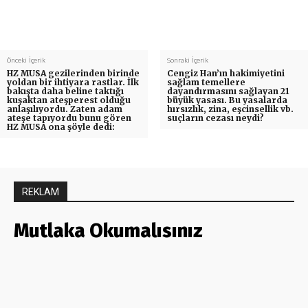
Önceki İçerik
Sonraki İçerik
HZ MUSA gezilerinden birinde
Cengiz Han’ın hakimiyetini
yoldan bir ihtiyara rastlar. İlk
sağlam temellere
bakışta daha beline taktığı
dayandırmasını sağlayan 21
kuşaktan ateşperest olduğu
büyük yasası. Bu yasalarda
anlaşılıyordu. Zaten adam
hırsızlık, zina, eşcinsellik vb.
ateşe tapıyordu bunu gören
suçların cezası neydi?
HZ MUSA ona şöyle dedi:
REKLAM
Mutlaka Okumalısınız