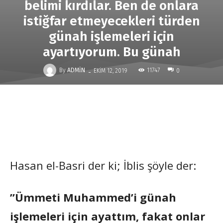
belimi kırdılar. Ben de onlara
istiğfar etmeyecekleri türden
günah işlemeleri için
ayartıyorum. Bu günah
-
By
ADMIN
11747
EKIM 12, 2019
0
Hasan el-Basri der ki; İblis şöyle der:
”Ümmeti Muhammed’i günah
işlemeleri için ayattım, fakat onlar