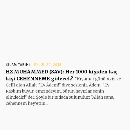
İSLAM TARIHI
EYLÜL 20, 2018
HZ MUHAMMED (SAV): Her 1000 kişiden kaç
kişi CEHENNEME gidecek?
"Kıyamet günü Azîz ve
Celîl olan Allah: "Ey Âdem!" diye seslenir. Âdem: "Ey
Rabbim buyur, emrindeyim, bütün hayırlar senin
elindedir!" der. Şöyle bir nidada bulunulur: "Allah sana,
cehennem hey'etini...