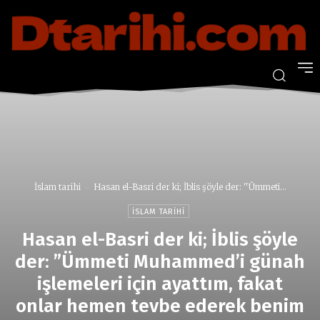
İslam tarihi
Hasan el-Basri der ki; İblis şöyle der: ''Ümmeti...
İSLAM TARIHI
Hasan el-Basri der ki; İblis şöyle
der: ”Ümmeti Muhammed’i günah
işlemeleri için ayattım, fakat
onlar hemen tevbe ederek benim