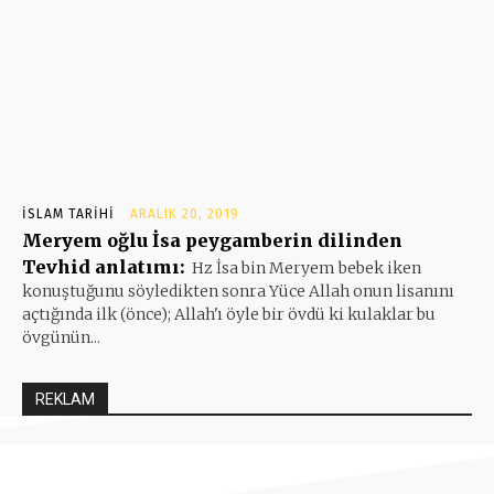
İSLAM TARIHI
ARALIK 20, 2019
Meryem oğlu İsa peygamberin dilinden
Tevhid anlatımı:
Hz İsa bin Meryem bebek iken
konuştuğunu söyledikten sonra Yüce Allah onun lisanını
açtığında ilk (önce); Allah'ı öyle bir övdü ki kulaklar bu
övgünün...
REKLAM