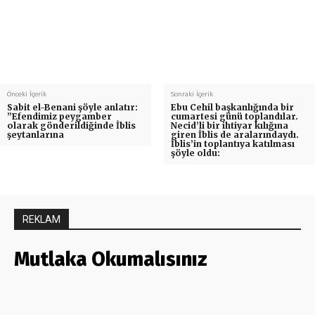
Önceki İçerik
Sonraki İçerik
Sabit el-Benani şöyle anlatır:
Ebu Cehil başkanlığında bir
”Efendimiz peygamber
cumartesi günü toplandılar.
olarak gönderildiğinde İblis
Necid’li bir ihtiyar kılığına
şeytanlarına
giren İblis de aralarındaydı.
İblis’in toplantıya katılması
şöyle oldu:
REKLAM
Mutlaka Okumalısınız