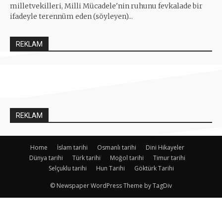
milletvekilleri, Milli Mücadele'nin ruhunu fevkalade bir
ifadeyle terennüm eden (söyleyen)...
REKLAM
REKLAM
Home
İslam tarihi
Osmanlı tarihi
Dini Hikayeler
Dünya tarihi
Türk tarihi
Moğol tarihi
Timur tarihi
Selçuklu tarihi
Hun Tarihi
Göktürk Tarihi
© Newspaper WordPress Theme by TagDiv