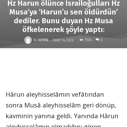
Hz Harun ölünce İsrailoğulları Hz
Musa’ya ‘Harun’u sen öldürdün’
dediler. Bunu duyan Hz Musa
öfkelenerek şöyle yaptı:
-
By
ADMIN
7506
MART 14, 2026
0
Hârun aleyhisselâmın vefâtından
sonra Musâ aleyhisselâm geri dönüp,
kavminin yanına geldi. Yanında Hârun
aleyhisselâmın olmadığını gören