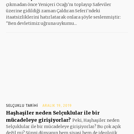
çıkmadan önce Yeniçeri Ocağı'nı toplayıp Safeviler
üzerine gidildiği zaman Çaldıran Seferi'ndeki
itaatsizliklerini hatırlatarak onlara şöyle seslenmiştir:
''Ben devletimiz uğruna uykumu...
SELÇUKLU TARIHI
ARALIK 19, 2019
Haşhaşiler neden Selçuklular ile bir
mücadeleye girişiyorlar?
Peki, Haşhaşiler neden
Selçuklular ile bir mücadeleye girişiyorlar? Bu çok açık
değil mi? Sünni dünyanın hem siyasi hem de ideolojik