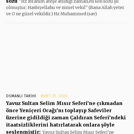
sözü
''Hz İbrahim ateşe atıldığı zaman,en son sözü şu
olmuştur: Hasbiyellahu ve nimel vekil'' (Bana Allah yeter
ve O ne güzel vekildir.) Hz Muhammed (sav)
OSMANLI TARIHI
MART 25, 2020
Yavuz Sultan Selim Mısır Seferi’ne çıkmadan
önce Yeniçeri Ocağı’nı toplayıp Safeviler
üzerine gidildiği zaman Çaldıran Seferi’ndeki
itaatsizliklerini hatırlatarak onlara şöyle
seslenmiştir:
Yavuz Sultan Selim Mısır Seferi'ne