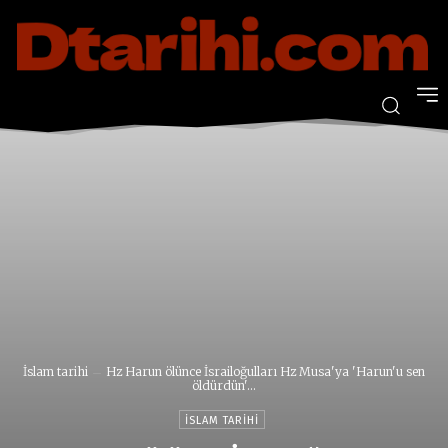
İslam tarihi
Hz Harun ölünce İsrailoğulları Hz Musa'ya 'Harun'u sen
öldürdün'...
İSLAM TARIHI