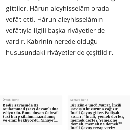
gittiler. Hârun aleyhisselâm orada
vefât etti. Hârun aleyhisselâmın
vefâtıyla ilgili başka rivâyetler de
vardır. Kabrinin nerede olduğu
hususundaki rivâyetler de çeşitlidir.
Önceki İçerik
Sonraki İçerik
Bedir savaşında Hz
Bir gün 4’üncü Murat, İncili
Muhammed (sav) devamlı dua
Çavuş’u huzuruna çağırır.
ediyordu. Bunu duyan Cebrail
İncili Çavuş gider. Padişah
(as) harp silahını hazırlamış
sorar: “İncili, yemek derler,
ve emir bekliyordu. Nihayet…
memek derler. Yemek ne
demek, memek ne demek?”
İncili Çavuş cevap verir: