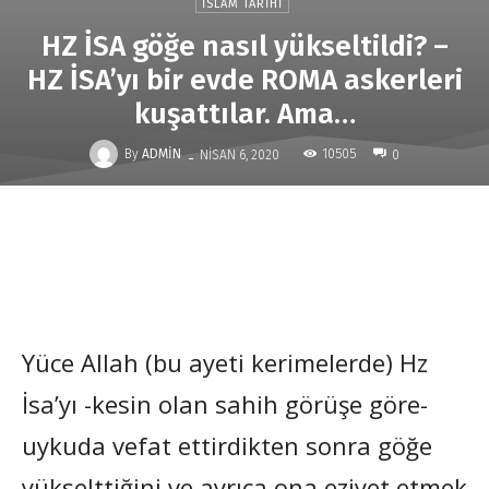
İSLAM TARIHI
HZ İSA göğe nasıl yükseltildi? –
HZ İSA’yı bir evde ROMA askerleri
kuşattılar. Ama…
-
By
ADMIN
10505
NISAN 6, 2020
0
Yüce Allah (bu ayeti kerimelerde) Hz
İsa’yı -kesin olan sahih görüşe göre-
uykuda vefat ettirdikten sonra göğe
yükselttiğini ve ayrıca ona eziyet etmek