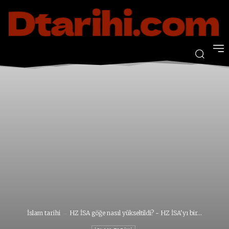
İslam tarihi
HZ İSA göğe nasıl yükseltildi? - HZ İSA'yı bir...