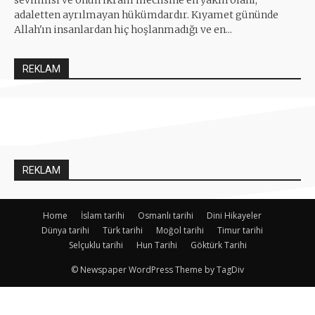
adaletten ayrılmayan hükümdardır. Kıyamet gününde
Allah'ın insanlardan hiç hoşlanmadığı ve en...
REKLAM
REKLAM
Home
İslam tarihi
Osmanlı tarihi
Dini Hikayeler
Dünya tarihi
Türk tarihi
Moğol tarihi
Timur tarihi
Selçuklu tarihi
Hun Tarihi
Göktürk Tarihi
© Newspaper WordPress Theme by TagDiv