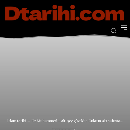
İslam tarihi
Hz Muhammed - Altı şey güzeldir. Onların altı şahısta...