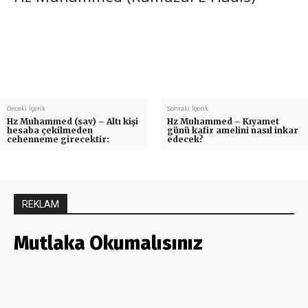
Önceki İçerik
Sonraki İçerik
Hz Muhammed (sav) – Altı kişi
Hz Muhammed – Kıyamet
hesaba çekilmeden
günü kafir amelini nasıl inkar
cehenneme girecektir:
edecek?
REKLAM
Mutlaka Okumalısınız