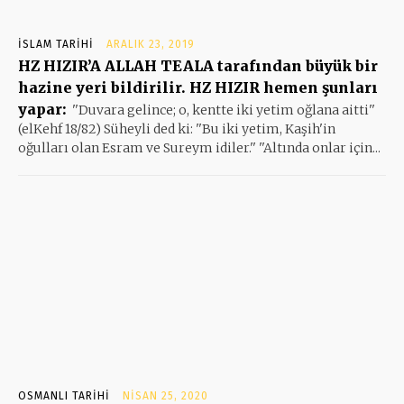
İSLAM TARIHI
ARALIK 23, 2019
HZ HIZIR’A ALLAH TEALA tarafından büyük bir
hazine yeri bildirilir. HZ HIZIR hemen şunları
yapar:
''Duvara gelince; o, kentte iki yetim oğlana aitti''
(elKehf 18/82) Süheyli ded ki: ''Bu iki yetim, Kaşih'in
oğulları olan Esram ve Sureym idiler.'' ''Altında onlar için...
OSMANLI TARIHI
NISAN 25, 2020