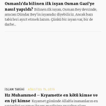
Osmanlı’da bilinen ilk isyan Osman Gazi’ye
nasıl yapıldı?
Bilinen ilk isyan, Osman Bey devrinde,
amcası Dündar Bey'in isyanıdır diyebiliriz. Ancak bazı
tabirleri ayırt etmek lazım. Çünkü bir isyan var, bir de
darbe...
İSLAM TARIHI
AĞUSTOS 15, 2019
Hz Muhammed – Kıyamette en kötü kimse ve
en iyi kimse
Kıyamet gününde Allah'a inananların en
sevimlisi ve onun ikram meclisine en yakın olanı,