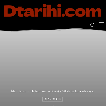
İslam tarihi
Hz Muhammed (sav) - ''Allah bir kula aile veya...
İSLAM TARIHI