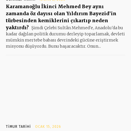
Karamanoğlu İkinci Mehmed Bey aynı
zamanda öz dayısı olan Yıldırım Bayezid’in
türbesinden kemiklerini çıkartıp neden
yaktırdı?
Şimdi Çelebi Sultân Mehmed'e, Anadolu'da bu
kadar dağılan politik durumu derleyip toparlamak, devleti
mümkin mertebe babası devrindeki gücüne eriştirmek
misyonu düşüyordu. Bunu başaracaktır. Onun...
TIMUR TARIHI
OCAK 15, 2026