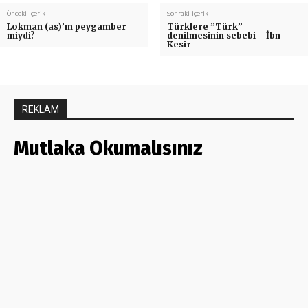
Önceki İçerik
Sonraki İçerik
Lokman (as)’ın peygamber
Türklere ”Türk”
miydi?
denilmesinin sebebi – İbn
Kesir
REKLAM
Mutlaka Okumalısınız