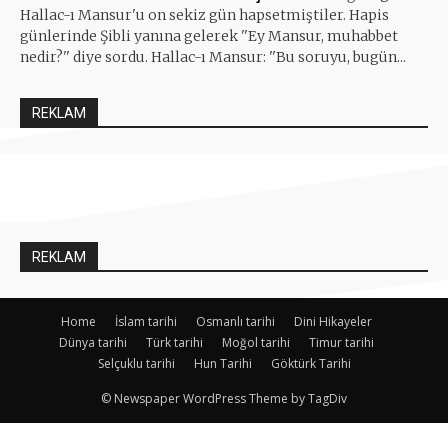
Hallac-ı Mansur'u on sekiz gün hapsetmiştiler. Hapis
günlerinde Şibli yanına gelerek ''Ey Mansur, muhabbet
nedir?'' diye sordu. Hallac-ı Mansur: ''Bu soruyu, bugün...
REKLAM
REKLAM
Home
İslam tarihi
Osmanlı tarihi
Dini Hikayeler
Dünya tarihi
Türk tarihi
Moğol tarihi
Timur tarihi
Selçuklu tarihi
Hun Tarihi
Göktürk Tarihi
© Newspaper WordPress Theme by TagDiv