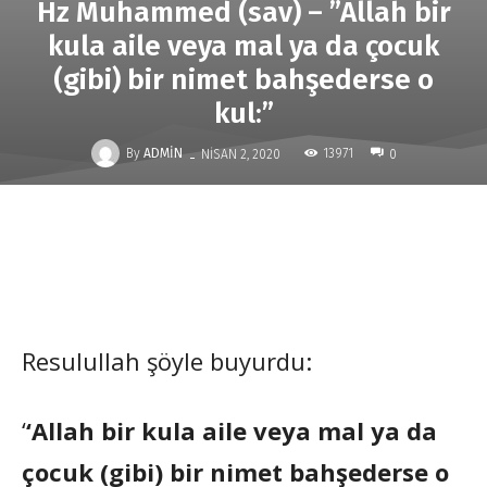
Hz Muhammed (sav) – ”Allah bir
kula aile veya mal ya da çocuk
(gibi) bir nimet bahşederse o
kul:”
-
By
ADMIN
13971
NISAN 2, 2020
0
Resulullah şöyle buyurdu:
‘
‘Allah bir kula aile veya mal ya da
çocuk (gibi) bir nimet bahşederse o