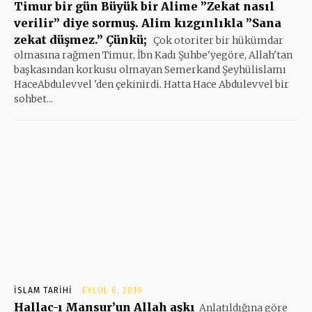
Timur bir gün Büyük bir Alime ”Zekat nasıl
verilir” diye sormuş. Alim kızgınlıkla ”Sana
zekat düşmez.” Çünkü;
Çok otoriter bir hükümdar
olmasına rağmen Timur, İbn Kadı Şuhbe'yegöre, Allah'tan
başkasından korkusu olmayan Semerkand Şeyhülislamı
HaceAbdulevvel 'den çekinirdi. Hatta Hace Abdulevvel bir
sohbet...
İSLAM TARIHI
EYLÜL 6, 2019
Hallac-ı Mansur’un Allah aşkı
Anlatıldığına göre