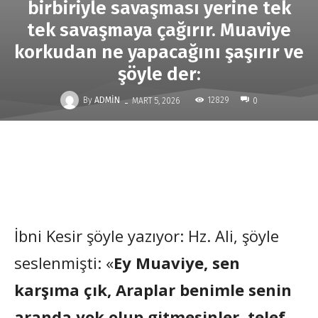
birbiriyle savaşması yerine tek
tek savaşmaya çağırır. Muaviye
korkudan ne yapacağını şaşırır ve
şöyle der:
-
By
ADMIN
12829
MART 5, 2026
0
İbni Kesir şöyle yazıyor: Hz. Ali, şöyle
seslenmişti: «
Ey Muaviye, sen
karşıma çık, Araplar benimle senin
aranda yok olup gitmesinler, telef