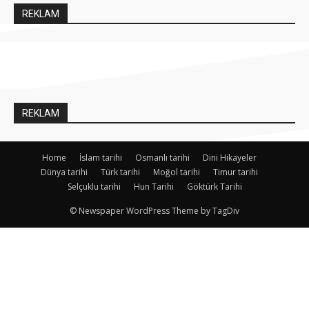
REKLAM
REKLAM
Home
İslam tarihi
Osmanlı tarihi
Dini Hikayeler
Dünya tarihi
Türk tarihi
Moğol tarihi
Timur tarihi
Selçuklu tarihi
Hun Tarihi
Göktürk Tarihi
© Newspaper WordPress Theme by TagDiv