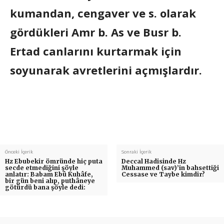
kumandan, cengaver ve s. olarak
gördükleri Amr b. As ve Busr b.
Ertad canlarını kurtarmak için
soyunarak avretlerini açmışlardır.
Önceki İçerik
Sonraki İçerik
Hz Ebubekir ömründe hiç puta
Deccal Hadisinde Hz
secde etmediğini şöyle
Muhammed (sav)’in bahsettiği
anlatır: Babam Ebû Kuhâfe,
Cessase ve Taybe kimdir?
bir gün beni alıp, puthâneye
götürdü bana şöyle dedi: