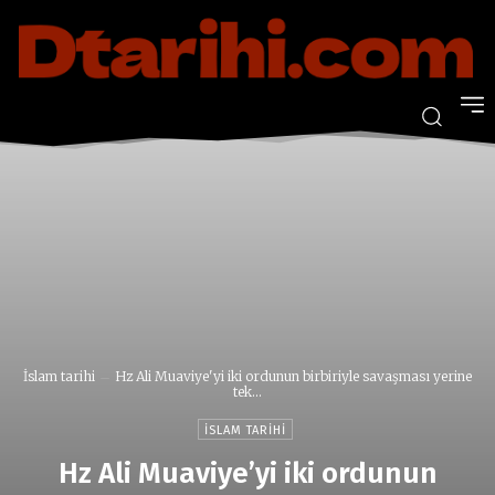
İslam tarihi
Hz Ali Muaviye'yi iki ordunun birbiriyle savaşması yerine
tek...
İSLAM TARIHI
Hz Ali Muaviye’yi iki ordunun