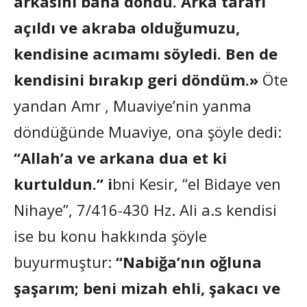
arkasını bana döndü. Arka tarafı
açıldı ve akraba olduğumuzu,
kendisine acımamı söyledi. Ben de
kendisini bırakıp geri döndüm.»
Öte
yandan Amr
, Muaviye’nin yanma
döndüğünde Muaviye, ona şöyle dedi:
“Allah’a ve arkana dua et ki
kurtuldun.” i
bni Kesir, “el Bidaye ven
Nihaye”, 7/416-430 Hz. Ali a.s kendisi
ise bu konu hakkında şöyle
buyurmuştur:
“Nabiğa’nın oğluna
şaşarım; beni mizah ehli, şakacı ve