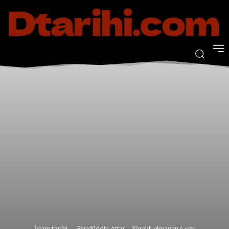
İslam tarihi
Feridüddin Attar - Sürekli olmayan 4 şey