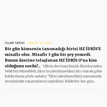
İSLAM TARIHI
ARALIK 18, 2025
Bir gün kimsenin tanımadığı birisi HZ İDRİS’E
misafir olur. Misafir 3 gün bir şey yemedi.
Bunun üzerine telaşlanan HZ İDRİS O’na kim
olduğunu sordu?...
Tâbiin devrinin büyük âlimlerinden
Vehb bin Münebbih, İdris'in (aleyhisselâm) diri olarak göke
kaldırılışını şöyle anlattı; “İdris (aleyhisselâm) zamanında
yeryüzünde yaşayanların yaptıkları ibâdetler her gün...