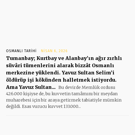
OSMANLI TARIHI
NISAN 6, 2026
Tumanbay; Kurtbay ve Alanbay’ın ağır zırhlı
süvâri tümenlerini alarak bizzât Osmanlı
merkezine yüklendi. Yavuz Sultan Selim’i
öldürüp işi kökünden halletmek istiyordu.
Ama Yavuz Sultan...
Bu devirde Memlük ordusu
426.000 kişiyse de, bu kuvvetin tamâmını bir meydan
muharebesi için bir araya getirmek tabiatiyle mümkin
değildi. Esas vurucu kuvvet 133.000...