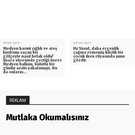
Önceki İçerik
Sonraki İçerik
Medyen kavmi çığlık ve ateş
Hz Yusuf, daha ergenlik
kıvılcımı saçan bir
çağına ermemiş küçük bir
gölgeyle nasıl helak oldu?
çocuk iken rüyasında şunu
Şuara süresinde geçtiği üzere
gördü:
Medyen halkını, bulutlu bir
günün azabı yakalamıştı. Bu
da onların…
REKLAM
Mutlaka Okumalısınız