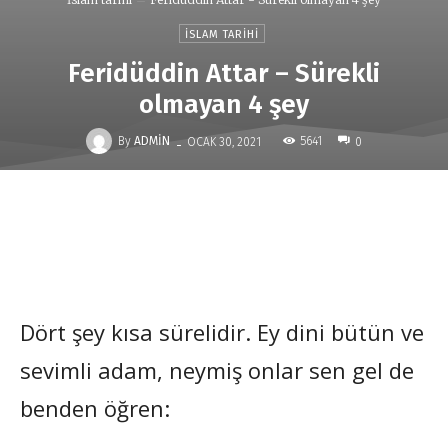
İSLAM TARIHI
Feridüddin Attar – Sürekli
olmayan 4 şey
-
By
ADMIN
5641
OCAK 30, 2021
0
Dört şey kısa sürelidir. Ey dini bütün ve
sevimli adam, neymiş onlar sen gel de
benden öğren: