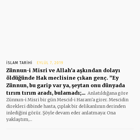
İSLAM TARIHI
EYLÜL 7, 2019
Zünnun-i Misri ve Allah’a aşkından dolayı
öldüğünde Hak meclisine çıkan genç. ”Ey
Zünnun, bu garip var ya, şeytan onu dünyada
tırım tırım aradı, bulamadı;...
Anlatıldığana göre
Zünnun-i Misri bir gün Mescid-i Haram'a girer. Mescidin
direkleri dibinde hasta, çıplak bir delikanlının derinden
inlediğini görür. Şöyle devam eder anlatmaya: Ona
yaklaştım,...