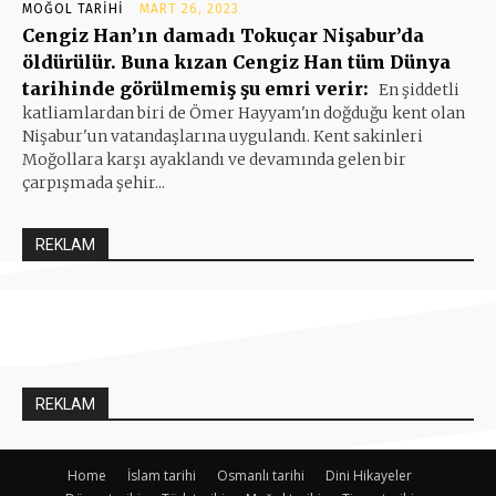
MOĞOL TARIHI
MART 26, 2023
Cengiz Han’ın damadı Tokuçar Nişabur’da
öldürülür. Buna kızan Cengiz Han tüm Dünya
tarihinde görülmemiş şu emri verir:
En şiddetli
katliamlardan biri de Ömer Hayyam'ın doğduğu kent olan
Nişabur'un vatandaşlarına uygulandı. Kent sakinleri
Moğollara karşı ayaklandı ve devamında gelen bir
çarpışmada şehir...
REKLAM
REKLAM
Home
İslam tarihi
Osmanlı tarihi
Dini Hikayeler