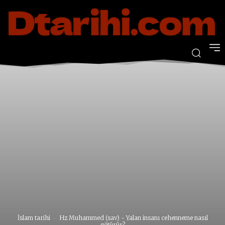
İslam tarihi
Hz Muhammed (sav) - Yalan insanı cehenneme nasıl
götürür?