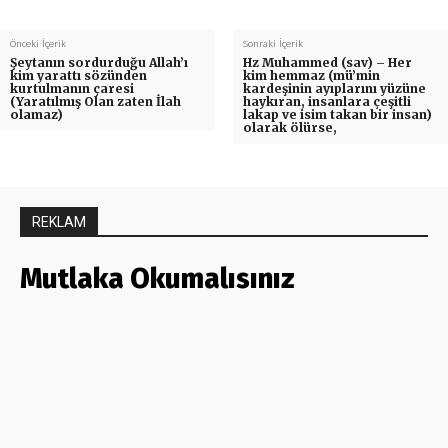
Önceki İçerik
Sonraki İçerik
Şeytanın sordurduğu Allah’ı
Hz Muhammed (sav) – Her
kim yarattı sözünden
kim hemmaz (mü’min
kurtulmanın çaresi
kardeşinin ayıplarını yüzüne
(Yaratılmış Olan zaten İlah
haykıran, insanlara çeşitli
olamaz)
lakap ve isim takan bir insan)
olarak ölürse,
REKLAM
Mutlaka Okumalısınız