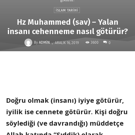
İSLAM TARIHI
Hz Muhammed (sav) – Yalan
insanı cehenneme nasıl götürür?
-
By
ADMIN
3600
ARALIK 16, 2019
0
Doğru olmak (insanı) iyiye götürür,
iyilik ise cennete götürür. Kişi doğru
söylediği (ve davrandığı) müddetçe
Allah katında ”Sıddik) olarak