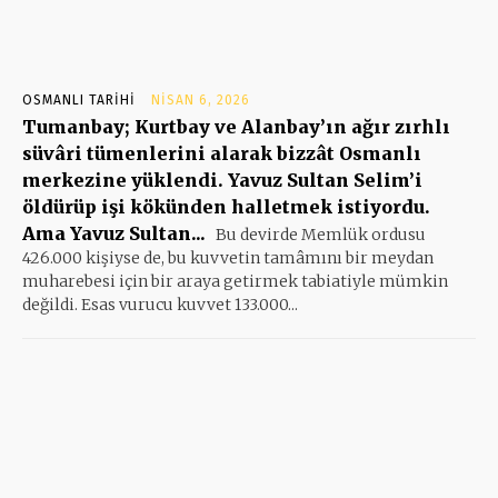
OSMANLI TARIHI
NISAN 6, 2026
Tumanbay; Kurtbay ve Alanbay’ın ağır zırhlı
süvâri tümenlerini alarak bizzât Osmanlı
merkezine yüklendi. Yavuz Sultan Selim’i
öldürüp işi kökünden halletmek istiyordu.
Ama Yavuz Sultan...
Bu devirde Memlük ordusu
426.000 kişiyse de, bu kuvvetin tamâmını bir meydan
muharebesi için bir araya getirmek tabiatiyle mümkin
değildi. Esas vurucu kuvvet 133.000...