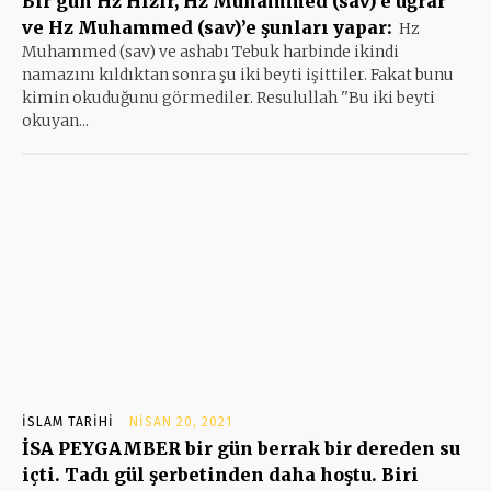
Bir gün Hz Hızır, Hz Muhammed (sav)’e uğrar
ve Hz Muhammed (sav)’e şunları yapar:
Hz
Muhammed (sav) ve ashabı Tebuk harbinde ikindi
namazını kıldıktan sonra şu iki beyti işittiler. Fakat bunu
kimin okuduğunu görmediler. Resulullah ''Bu iki beyti
okuyan...
İSLAM TARIHI
NISAN 20, 2021
İSA PEYGAMBER bir gün berrak bir dereden su
içti. Tadı gül şerbetinden daha hoştu. Biri