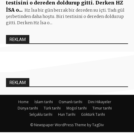
testisini o dereden doldurup gitti. Derken HZ
İSA o...
Hz İsa bir gün berrak bir dereden su içti. Tadı gül
şerbetinden daha hoştu. Biri testisini o dereden doldurup
gitti. Derken Hz İsa o...
REKLAM
REKLAM
Home
İslam tarihi
Osmanlı tarihi
Dini Hikayeler
Dünya tarihi
Türk tarihi
Moğol tarihi
Timur tarihi
Selçuklu tarihi
Hun Tarihi
Göktürk Tarihi
© Newspaper WordPress Theme by TagDiv