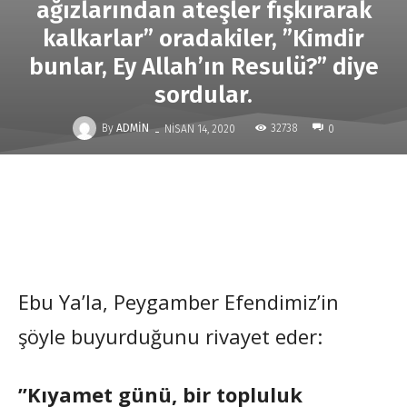
ağızlarından ateşler fışkırarak
kalkarlar” oradakiler, ”Kimdir
bunlar, Ey Allah’ın Resulü?” diye
sordular.
-
By
ADMIN
32738
NISAN 14, 2020
0
Ebu Ya’la, Peygamber Efendimiz’in
şöyle buyurduğunu rivayet eder:
”Kıyamet günü, bir topluluk