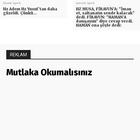
Önceki İçerik
Sonraki İçerik
Hz Adem Hz Yusuf’tan daha
HZ MUSA, FİRAVUN’A: ”İman
güzeldi. Çünkü…
et, saltanatın sende kalacak”
dedi. FİRAVUN: ”HAMAN’A
danışayım” diye cevap verdi.
HAMAN ona şöyle dedi:
REKLAM
Mutlaka Okumalısınız