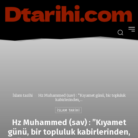
İslam tarihi
Hz Muhammed (sav) : ”Kıyamet günü, bir topluluk
kabirlerinden,...
İSLAM TARIHI
Hz Muhammed (sav) : ”Kıyamet
günü, bir topluluk kabirlerinden,