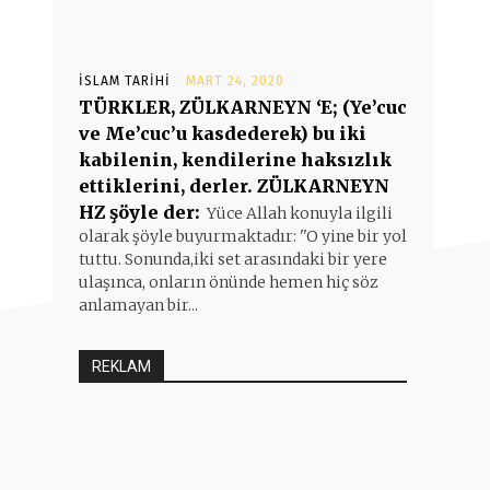
İSLAM TARIHI
MART 24, 2020
TÜRKLER, ZÜLKARNEYN ‘E; (Ye’cuc
ve Me’cuc’u kasdederek) bu iki
kabilenin, kendilerine haksızlık
ettiklerini, derler. ZÜLKARNEYN
HZ şöyle der:
Yüce Allah konuyla ilgili
olarak şöyle buyurmaktadır: ''O yine bir yol
tuttu. Sonunda,iki set arasındaki bir yere
ulaşınca, onların önünde hemen hiç söz
anlamayan bir...
REKLAM