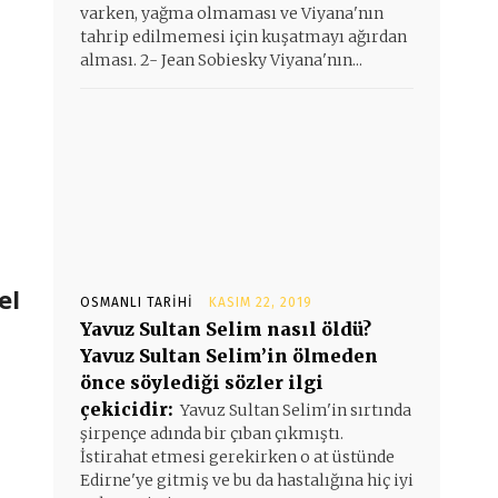
varken, yağma olmaması ve Viyana'nın
tahrip edilmemesi için kuşatmayı ağırdan
alması. 2- Jean Sobiesky Viyana'nın...
el
OSMANLI TARIHI
KASIM 22, 2019
Yavuz Sultan Selim nasıl öldü?
Yavuz Sultan Selim’in ölmeden
önce söylediği sözler ilgi
çekicidir:
Yavuz Sultan Selim'in sırtında
şirpençe adında bir çıban çıkmıştı.
İstirahat etmesi gerekirken o at üstünde
Edirne'ye gitmiş ve bu da hastalığına hiç iyi