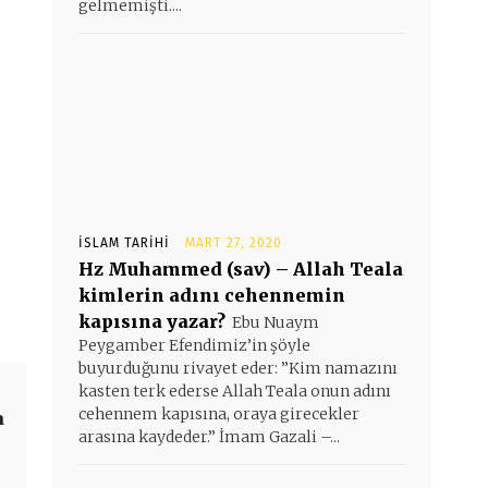
gelmemişti....
İSLAM TARIHI
MART 27, 2020
Hz Muhammed (sav) – Allah Teala
kimlerin adını cehennemin
kapısına yazar?
Ebu Nuaym
Peygamber Efendimiz’in şöyle
buyurduğunu rivayet eder: ”Kim namazını
kasten terk ederse Allah Teala onun adını
cehennem kapısına, oraya girecekler
a
arasına kaydeder.” İmam Gazali –...