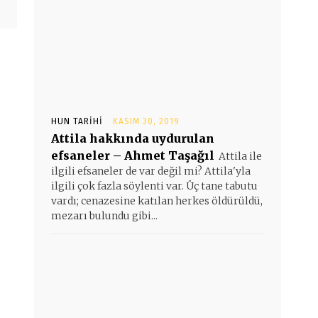
HUN TARIHI
KASIM 30, 2019
Attila hakkında uydurulan
efsaneler – Ahmet Taşağıl
Attila ile
ilgili efsaneler de var değil mi? Attila'yla
ilgili çok fazla söylenti var. Üç tane tabutu
vardı; cenazesine katılan herkes öldürüldü,
mezarı bulundu gibi...