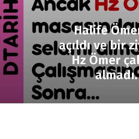
Halife Ömer
açıldı ve bir z
Hz Ömer çal
almadı.