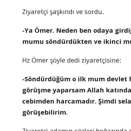
Ziyaretçi şaşkındı ve sordu.
-Ya Ömer. Neden ben odaya girdi
mumu söndürdükten ve ikinci mu
Hz Ömer şöyle dedi ziyaretçisine:
-Söndürdüğüm o ilk mum devlet h
görüşme yaparsam Allah katında
cebimden harcamadır. Şimdi selam
görüşebilirim.
Ziyaretçi adamın sözleri boğazında 