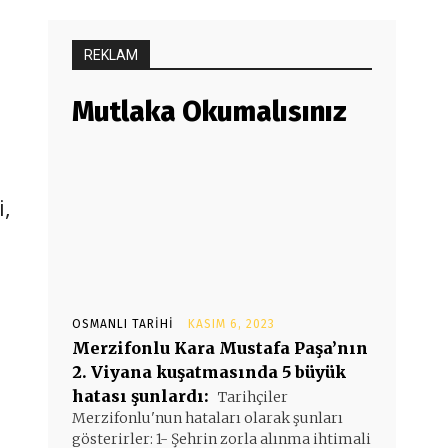
REKLAM
Mutlaka Okumalısınız
i,
OSMANLI TARIHI
KASIM 6, 2023
Merzifonlu Kara Mustafa Paşa’nın
2. Viyana kuşatmasında 5 büyük
hatası şunlardı:
Tarihçiler
Merzifonlu'nun hataları olarak şunları
gösterirler: 1- Şehrin zorla alınma ihtimali