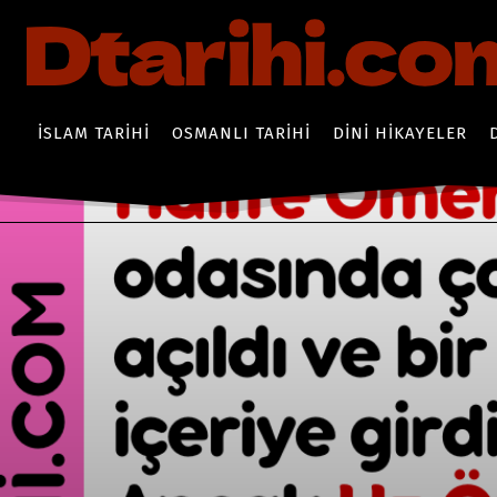
İSLAM TARIHI
OSMANLI TARIHI
DINI HIKAYELER