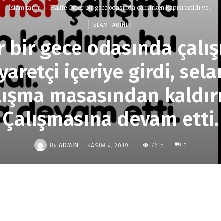
İslam tarihi
Halife Ömer bir gece odasında çalışırken kapısı açıldı ve...
İSLAM TARIHI
 bir gece odasında çalış
iyaretçi içeriye girdi, se
ışma masasından kaldır
 Çalışmasına devam etti
-
By
ADMIN
7615
KASIM 4, 2019
0
Paylaş