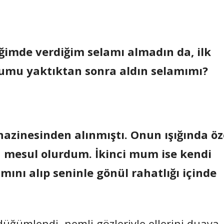
ğimde verdiğim selamı almadın da, ilk
mu yaktıktan sonra aldın selamımı?
azinesinden alınmıştı. Onun ışığında öz
 mesul olurdum. İkinci mum ise kendi
ını alıp seninle gönül rahatlığı içinde
düğümlendi, nemli gözleriyle ellerini duaya