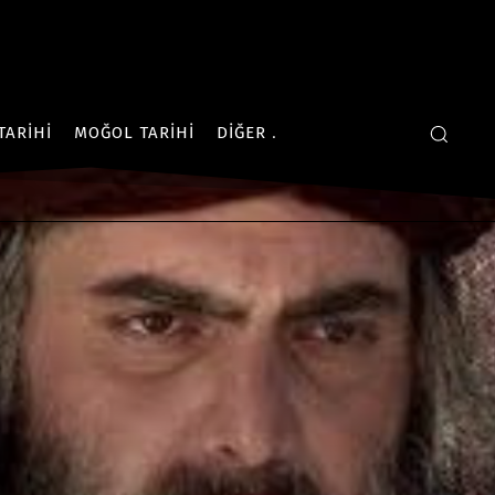
TARIHI
MOĞOL TARIHI
DIĞER