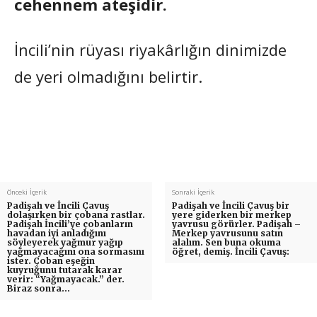
cehennem ateşidir.
İncili’nin rüyası riyakârlığın dinimizde
de yeri olmadığını belirtir.
Önceki İçerik
Sonraki İçerik
Padişah ve İncili Çavuş
Padişah ve İncili Çavuş bir
dolaşırken bir çobana rastlar.
yere giderken bir merkep
Padişah İncili’ye çobanların
yavrusu görürler. Padişah –
havadan iyi anladığını
Merkep yavrusunu satın
söyleyerek yağmur yağıp
alalım. Sen buna okuma
yağmayacağını ona sormasını
öğret, demiş. İncili Çavuş:
ister. Çoban eşeğin
kuyruğunu tutarak karar
verir: “Yağmayacak.” der.
Biraz sonra…