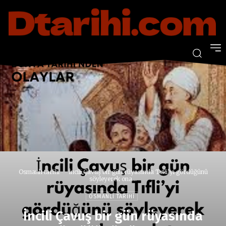
Osmanlı tarihi
İncili Çavuş bir gün rüyasında Tıfli’yi gördüğünü
söyleyerek ona...
OSMANLI TARIHI
İncili Çavuş bir gün rüyasında