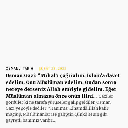
OSMANLI TARIHI
ŞUBAT 28, 2023
Osman Gazi: ”Mıhal’ı çağıralım. İslam’a davet
edelim. Onu Müslüman edelim. Ondan sonra
nereye derseniz Allah emriyle gidelim. Eğer
Müslüman olmazsa önce onun ilini...
Gaziler
gördüler ki ne tarafa yürüseler galip geldiler, Osman
Gazi'ye şöyle dediler: ''Hanımız! Elhamdülillah kafir
mağlup, Müslümanlar ise galiptir. Çünkü senin gibi
gayretli hanımız vardır....