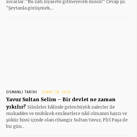
sorarlar: ''Bu zatı ziyarete gitmeyecek misin?'' Cevap şu:
''Şeytanla görüşmek,...
OSMANLI TARIHI
ŞUBAT 18, 2020
Yavuz Sultan Selim – Bir devlet ne zaman
yıkılır?
Silsileler hâlinde gelen büyük zaferler ile
mukaddes ve mübârek emâ­net­le­re nâil olmanın hazzı ve
şükür hissi içinde olan cihangir Sultan Ya­vuz, Pîrî Paşa ile
bir gün...