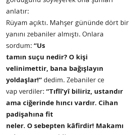
anlatır:
Rüyam açıktı. Mahşer gününde dört bir
yanını zebaniler almıştı. Onlara
sordum:
“Us
tamın suçu nedir? O kişi
velinimettir, bana bağışlayın
yoldaşlar!”
dedim. Zebaniler ce
vap verdiler:
“Tıflî’yî biliriz, ustandır
ama ciğerinde hıncı vardır. Cihan
padişahına fit
neler. O sebepten kâfirdir! Makamı