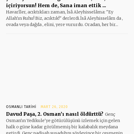
içiriyorsun! Hem de, Sana iman ettik ...
Havarîler, acıktıkları zaman, İsâ Aleyhisselâma: "Ey
Allah'ın Ruhu! Biz, acıktık!" derlerdi.İsâ Aleyhisselâm da ,
ovada veya dağda , elini, yere vururdu. Oradan, her bir...
OSMANLI TARIHI
MART 26, 2020
Davud Paşa, 2. Osman’ı nasıl öldürttü?
Genç
Osman'ın Yedikule'ye götürülüşünü izlemek için gelen
halk o güne kadar görülmemiş bir kalabalık meydana
getirdi. Genç padişah susadığını söyleyince bir çeşmenin