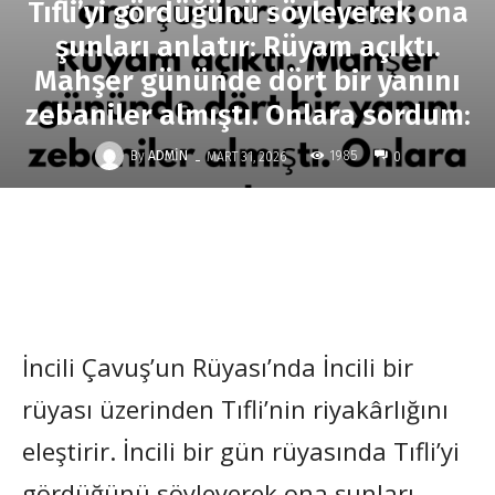
Tıfli’yi gördüğünü söyleyerek ona
şunları anlatır: Rüyam açıktı.
Mahşer gününde dört bir yanını
zebaniler almıştı. Onlara sordum:
-
By
ADMIN
1985
MART 31, 2026
0
İncili Çavuş’un Rüyası’nda İncili bir
rüyası üzerinden Tıfli’nin riyakârlığını
eleştirir. İncili bir gün rüyasında Tıfli’yi
gördüğünü söyleyerek ona şunları