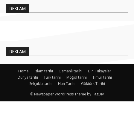
REKLAM
REKLAM
Home
İslam tarihi
Osmanlı tarihi
Dini Hikayeler
Dünya tarihi
Türk tarihi
Moğol tarihi
Timur tarihi
Selçuklu tarihi
Hun Tarihi
Göktürk Tarihi
© Newspaper WordPress Theme by TagDiv