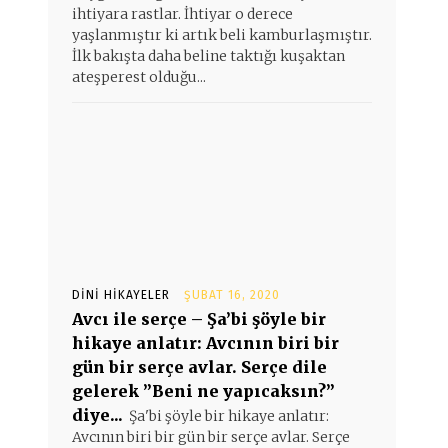
ihtiyara rastlar. İhtiyar o derece
yaşlanmıştır ki artık beli kamburlaşmıştır.
İlk bakışta daha beline taktığı kuşaktan
ateşperest olduğu...
DINI HIKAYELER
ŞUBAT 16, 2020
Avcı ile serçe – Şa’bi şöyle bir
hikaye anlatır: Avcının biri bir
gün bir serçe avlar. Serçe dile
gelerek ”Beni ne yapıcaksın?”
diye...
Şa'bi şöyle bir hikaye anlatır:
Avcının biri bir gün bir serçe avlar. Serçe