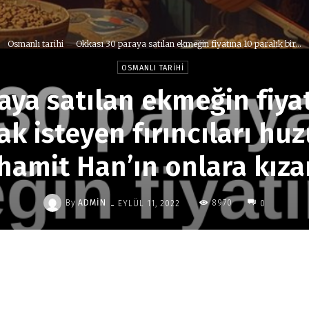
Osmanlı tarihi
Okkası 30 paraya satılan ekmeğin fiyatına 10 paralık bir...
OSMANLI TARIHI
aya satılan ekmeğin fiyat
k isteyen fırıncıları hu
hamit Han’ın onlara kızar
-
By
ADMIN
8970
EYLÜL 11, 2022
0
Paylaş