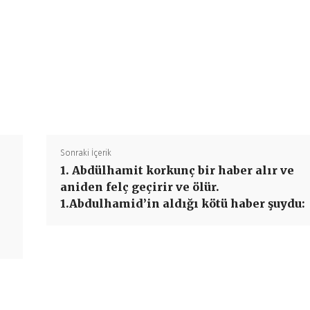
Paylaş
Sonraki İçerik
1. Abdülhamit korkunç bir haber alır ve
aniden felç geçirir ve ölür.
1.Abdulhamid’in aldığı kötü haber şuydu: