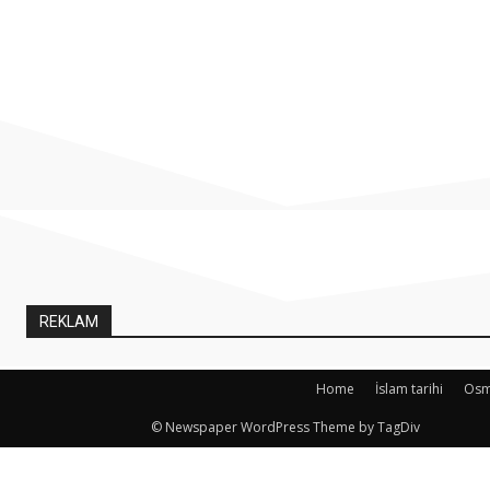
REKLAM
Home
İslam tarihi
Osma
© Newspaper WordPress Theme by TagDiv