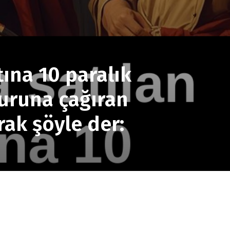
ına 10 paralık
zuruna çağıran
ak şöyle der: