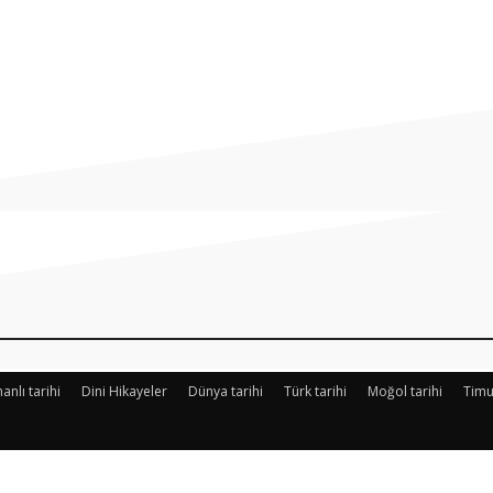
Paylaş
nlı tarihi
Dini Hikayeler
Dünya tarihi
Türk tarihi
Moğol tarihi
Timu