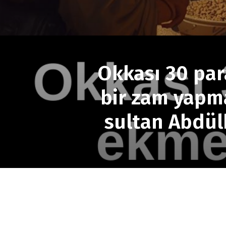
Okkası 30 par
bir zam yapma
sultan Abdül