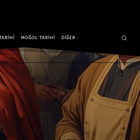
TARIHI
MOĞOL TARIHI
DIĞER