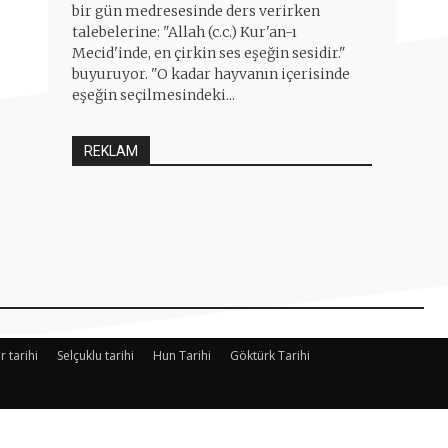
bir gün medresesinde ders verirken
talebelerine: "Allah (c.c.) Kur'an-ı
Mecid'inde, en çirkin ses eşeğin sesidir."
buyuruyor. "O kadar hayvanın içerisinde
eşeğin seçilmesindeki...
REKLAM
r tarihi
Selçuklu tarihi
Hun Tarihi
Göktürk Tarihi