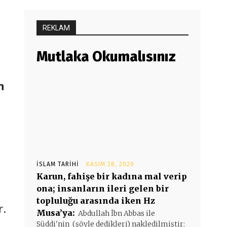
REKLAM
Mutlaka Okumalısınız
n
İSLAM TARIHI
KASIM 28, 2020
Karun, fahişe bir kadına mal verip
ona; insanların ileri gelen bir
topluluğu arasında iken Hz
r.
Musa’ya:
Abdullah İbn Abbas ile
Süddi'nin (şöyle dedikleri) nakledilmiştir: