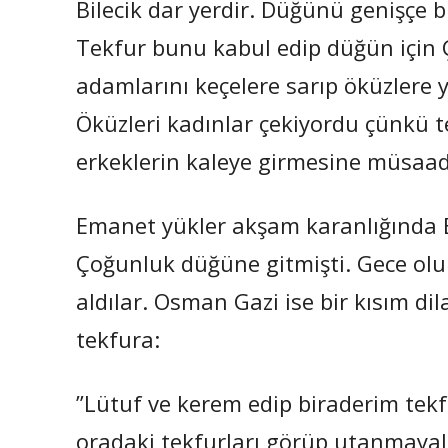
Bilecik dar yerdir. Düğünü genişçe bi
Tekfur bunu kabul edip düğün için Ç
adamlarını keçelere sarıp öküzlere 
Öküzleri kadınlar çekiyordu çünkü t
erkeklerin kaleye girmesine müsaa
Emanet yükler akşam karanlığında Bi
Çoğunluk düğüne gitmişti. Gece olun
aldılar. Osman Gazi ise bir kısım d
tekfura:
”Lütuf ve kerem edip biraderim tekfu
oradaki tekfurları görüp utanmayala