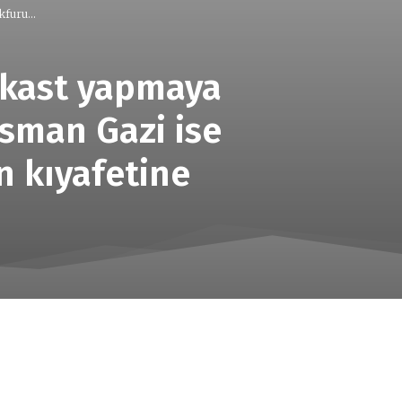
furu...
ikast yapmaya
Osman Gazi ise
n kıyafetine