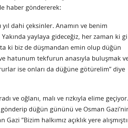
ile haber göndererek:
u yıl dahi çeksinler. Anamın ve benim
 Yakında yaylaya gideceğiz, her zaman ki gi
 ta ki biz de düşmandan emin olup düğün
ve hatunum tekfurun anasıyla buluşmak v
urlar ise onları da düğüne götürelim” diye
dı ve oğlanı, malı ve rızkıyla elime geçiyor.
’i gönderip düğün gününü ve Osman Gazi’ni
n Gazi ”Bizim halkımız açıklık yere alışmıştı