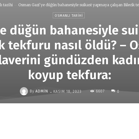
ı tarihi
Osman Gazi'ye düğün bahanesiyle suikast yapmaya çalışan Bilecik tek
OSMANLI TARIHI
e düğün bahanesiyle su
ik tekfuru nasıl öldü? – 
ilaverini gündüzden kadı
koyup tekfura:
-
By
ADMIN
6607
KASIM 18, 2023
0
Paylaş