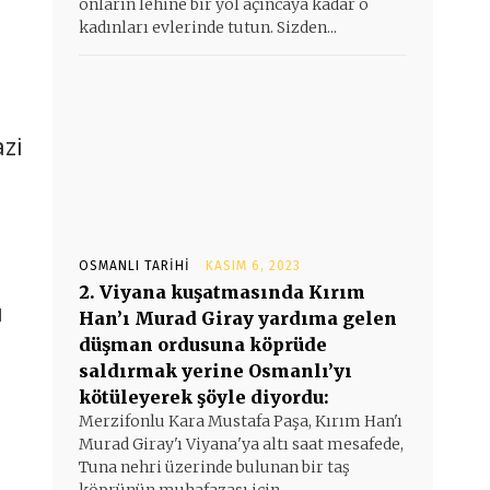
onların lehine bir yol açıncaya kadar o
kadınları evlerinde tutun. Sizden...
azi
OSMANLI TARIHI
KASIM 6, 2023
2. Viyana kuşatmasında Kırım
u
Han’ı Murad Giray yardıma gelen
düşman ordusuna köprüde
saldırmak yerine Osmanlı’yı
kötüleyerek şöyle diyordu:
Merzifonlu Kara Mustafa Paşa, Kırım Han'ı
Murad Giray'ı Viyana'ya altı saat mesafede,
Tuna nehri üzerinde bulunan bir taş