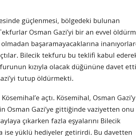
esinde güçlenmesi, bölgedeki bulunan
 Tekfurlar Osman Gazi’yi bir an evvel öldür
uru olmadan başaramayacaklarına inanıyorlar
ılar. Bilecik tekfuru bu teklifi kabul edere
furunun kızıyla olacak düğününe davet etti
zi’yi tutup öldürmekti.
 Kösemihal’e açtı. Kösemihal, Osman Gazi’y
çin Osman Gazi’ye gittiğinde vaziyetten onu
ylaya çıkarken fazla eşyalarını Bilecik
ise yüklü hediyeler getirirdi. Bu davetten