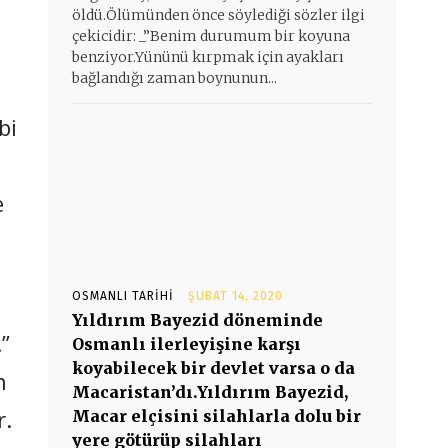
öldü.Ölümünden önce söylediği sözler ilgi
çekicidir: _”Benim durumum bir koyuna
benziyor.Yününü kırpmak için ayakları
bağlandığı zaman boynunun...
bi
e
OSMANLI TARIHI
ŞUBAT 14, 2020
Yıldırım Bayezid döneminde
”
Osmanlı ilerleyişine karşı
koyabilecek bir devlet varsa o da
n
Macaristan’dı.Yıldırım Bayezid,
r.
Macar elçisini silahlarla dolu bir
yere götürüp silahları