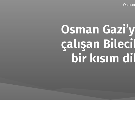
Osmanl
Osman Gazi’y
çalışan Bilec
bir kısım d