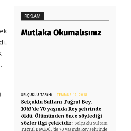
REKLAM
mek
Mutlaka Okumalısınız
dı.
k
.
i
SELÇUKLU TARIHI
TEMMUZ 17, 2018
Selçuklu Sultanı Tuğrul Bey,
1063’de 70 yaşında Rey şehrinde
öldü. Ölümünden önce söylediği
sözler ilgi çekicidir:
Selçuklu Sultanı
Tuğrul Bey,1063’de 70 yaşında Rey şehrinde