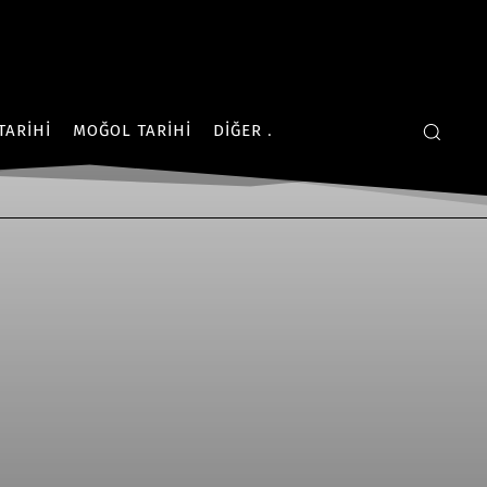
TARIHI
MOĞOL TARIHI
DIĞER