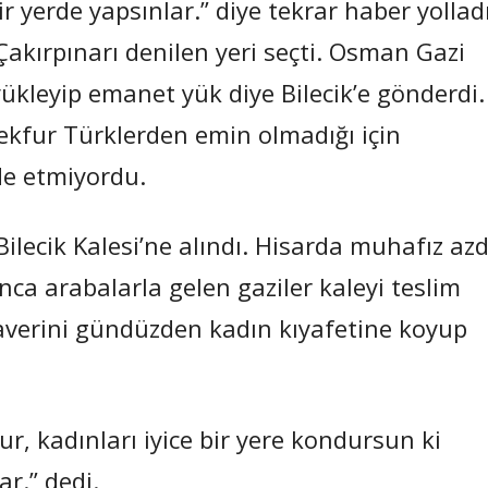
r yerde yapsınlar.” diye tekrar haber yolladı
akırpınarı denilen yeri seçti. Osman Gazi
yükleyip emanet yük diye Bilecik’e gönderdi.
ekfur Türklerden emin olmadığı için
de etmiyordu.
lecik Kalesi’ne alındı. Hisarda muhafız azd
ca arabalarla gelen gaziler kaleyi teslim
ilaverini gündüzden kadın kıyafetine koyup
r, kadınları iyice bir yere kondursun ki
r.” dedi.