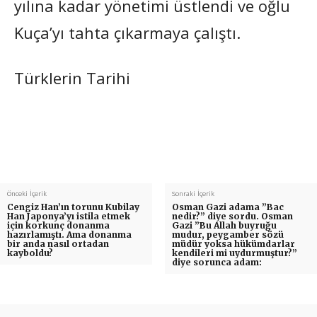
yılına kadar yönetimi üstlendi ve oğlu
Kuça’yı tahta çıkarmaya çalıştı.
Türklerin Tarihi
Önceki İçerik
Sonraki İçerik
Cengiz Han’ın torunu Kubilay
Osman Gazi adama ”Bac
Han Japonya’yı istila etmek
nedir?” diye sordu. Osman
için korkunç donanma
Gazi ”Bu Allah buyruğu
hazırlamıştı. Ama donanma
mudur, peygamber sözü
bir anda nasıl ortadan
müdür yoksa hükümdarlar
kayboldu?
kendileri mi uydurmuştur?”
diye sorunca adam: