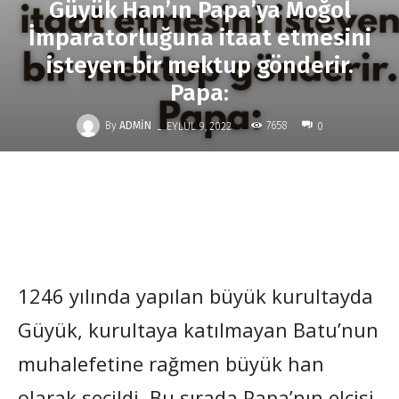
Güyük Han’ın Papa’ya Moğol
İmparatorluğuna itaat etmesini
isteyen bir mektup gönderir.
Papa:
-
By
ADMIN
7658
EYLÜL 9, 2022
0
1246 yılında yapılan büyük kurultayda
Güyük, kurultaya katılmayan Batu’nun
muhalefetine rağmen büyük han
olarak seçildi. Bu sırada Papa’nın elçisi