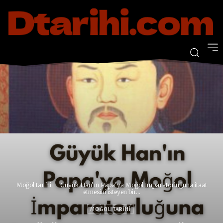
Moğol tarihi
Güyük Han'ın Papa'ya Moğol İmparatorluğuna itaat
etmesini isteyen bir...
MOĞOL TARIHI