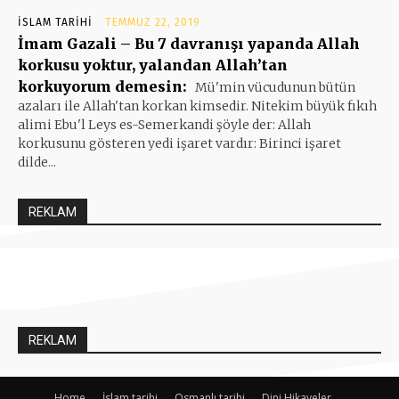
İSLAM TARIHI
TEMMUZ 22, 2019
İmam Gazali – Bu 7 davranışı yapanda Allah
korkusu yoktur, yalandan Allah’tan
korkuyorum demesin:
Mü'min vücudunun bütün
azaları ile Allah'tan korkan kimsedir. Nitekim büyük fıkıh
alimi Ebu'l Leys es-Semerkandi şöyle der: Allah
korkusunu gösteren yedi işaret vardır: Birinci işaret
dilde...
REKLAM
REKLAM
Home
İslam tarihi
Osmanlı tarihi
Dini Hikayeler