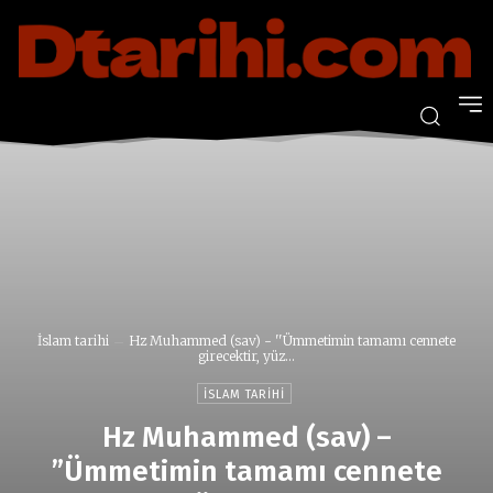
İslam tarihi
Hz Muhammed (sav) - ''Ümmetimin tamamı cennete
girecektir, yüz...
İSLAM TARIHI
Hz Muhammed (sav) –
”Ümmetimin tamamı cennete