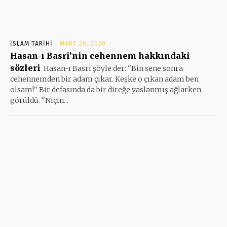
İSLAM TARIHI
MART 20, 2020
Hasan-ı Basri’nin cehennem hakkındaki
sözleri
Hasan-ı Basri şöyle der: ''Bin sene sonra
cehennemden bir adam çıkar. Keşke o çıkan adam ben
olsam!'' Bir defasında da bir direğe yaslanmış ağlarken
görüldü. ''Niçin...