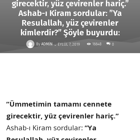
girecektir, yüz çevirenler hariç.”
Ashab-ı Kiram sordular: ”Ya
Resulallah, yüz çevirenler
kimlerdir?” Şöyle buyurdu:
-
By
ADMIN
16648
EYLÜL 7, 2019
0
”Ümmetimin tamamı cennete
girecektir, yüz çevirenler hariç.”
Ashab-ı Kiram sordular:
”Ya
Resulallah, yüz çevirenler