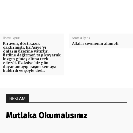
Önceki İçerik
Sonraki İçerik
Firavun, dört kazık
Allah’ı sevmenin alameti
çaktırmıştı, Hz Asiye’yi
onların üzerine yatırtır,
üstüne değirmen taşı koyarak
kızgın güneş altına terk
ederdi. Hz Asiye bir gün
dayanamayıp başını semaya
kaldırdı ve şöyle dedi:
REKLAM
Mutlaka Okumalısınız