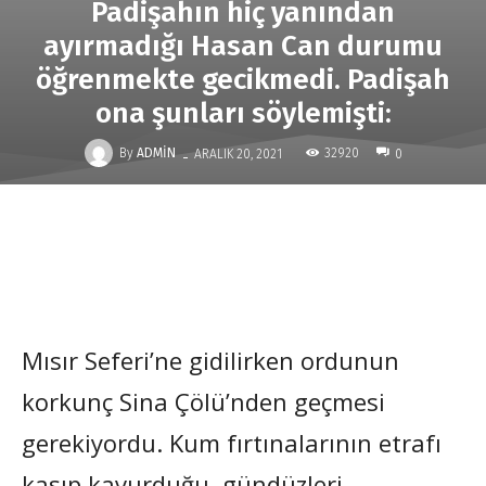
Padişahın hiç yanından
ayırmadığı Hasan Can durumu
öğrenmekte gecikmedi. Padişah
ona şunları söylemişti:
-
By
ADMIN
32920
ARALIK 20, 2021
0
Mısır Seferi’ne gidilirken ordunun
korkunç Sina Çölü’nden geçmesi
gerekiyordu. Kum fırtınalarının etrafı
kasıp kavurduğu, gündüzleri