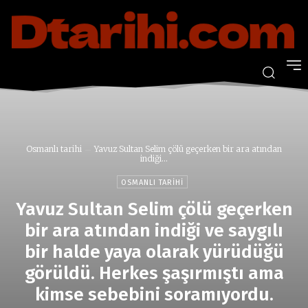
Osmanlı tarihi
Yavuz Sultan Selim çölü geçerken bir ara atından
indiği...
OSMANLI TARIHI
Yavuz Sultan Selim çölü geçerken
bir ara atından indiği ve saygılı
bir halde yaya olarak yürüdüğü
görüldü. Herkes şaşırmıştı ama
kimse sebebini soramıyordu.