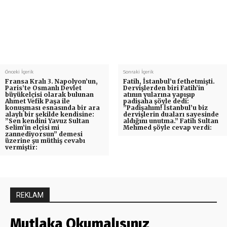
Önceki İçerik
Sonraki İçerik
Fransa Kralı 3. Napolyon’un,
Fatih, İstanbul’u fethetmişti.
Paris’te Osmanlı Devlet
Dervişlerden biri Fatih’in
büyükelçisi olarak bulunan
atının yularına yapışıp
Ahmet Vefik Paşa ile
padişaha şöyle dedi:
konuşması esnasında bir ara
”Padişahım! İstanbul’u biz
alaylı bir şekilde kendisine:
dervişlerin duaları sayesinde
”Sen kendini Yavuz Sultan
aldığını unutma.” Fatih Sultan
Selim’in elçisi mi
Mehmed şöyle cevap verdi:
zannediyorsun” demesi
üzerine şu müthiş cevabı
vermiştir:
REKLAM
Mutlaka Okumalısınız