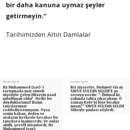
bir daha kanuna uymaz şeyler
getirmeyin.”
Tarihimizden Altın Damlalar
Önceki İçerik
Sonraki İçerik
Hz Muhammed (sav) ‘i
Bir ziyarette, Mehmet Giray
tartışmada mat etmek
YAVUZ SULTAN SELİM’E şu
niyetiyle gelen Hüseyin nasıl
soruyu sordu: ”-İhtimal ki,
müslüman oldu? -Nedir bu
yakında tahta çıkacaksın. O
duyduklarımız! Bizim
zaman Kefe’yi bize bırakır
tanrılarımızı
mısın?” YAVUZ SULTAN SELİM
reddediyormuşsun. Oysa
öfkeyle şunları söyledi:
senin baban, deden ve
ataların herkesle beraber bu
tanrılara inanıyordu. Ve onlar
akıllı, şerefli insanlardı. Hz
Muhammed (sav):