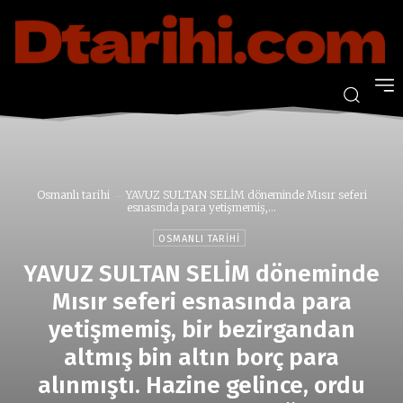
Osmanlı tarihi
YAVUZ SULTAN SELİM döneminde Mısır seferi
esnasında para yetişmemiş,...
OSMANLI TARIHI
YAVUZ SULTAN SELİM döneminde
Mısır seferi esnasında para
yetişmemiş, bir bezirgandan
altmış bin altın borç para
alınmıştı. Hazine gelince, ordu