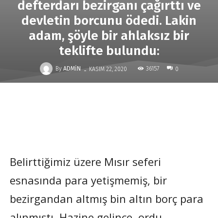
defterdarı bezirganı çağırttı ve
devletin borcunu ödedi. Lakin
adam, şöyle bir ahlaksız bir
teklifte bulundu:
-
By
ADMIN
36157
KASIM 22, 2020
0
Belirttiğimiz üzere Mısır seferi
esnasında para yetişmemiş, bir
bezirgandan altmış bin altın borç para
alınmıştı. Hazine gelince, ordu