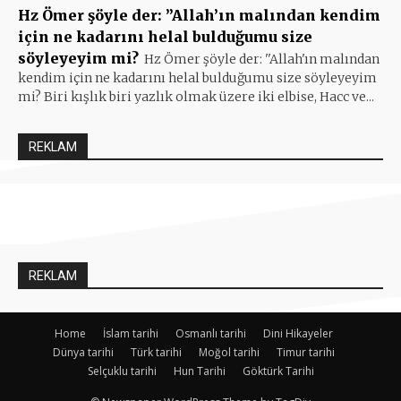
Hz Ömer şöyle der: ”Allah’ın malından kendim
için ne kadarını helal bulduğumu size
söyleyeyim mi?
Hz Ömer şöyle der: ''Allah'ın malından
kendim için ne kadarını helal bulduğumu size söyleyeyim
mi? Biri kışlık biri yazlık olmak üzere iki elbise, Hacc ve...
REKLAM
REKLAM
Home
İslam tarihi
Osmanlı tarihi
Dini Hikayeler
Dünya tarihi
Türk tarihi
Moğol tarihi
Timur tarihi
Selçuklu tarihi
Hun Tarihi
Göktürk Tarihi