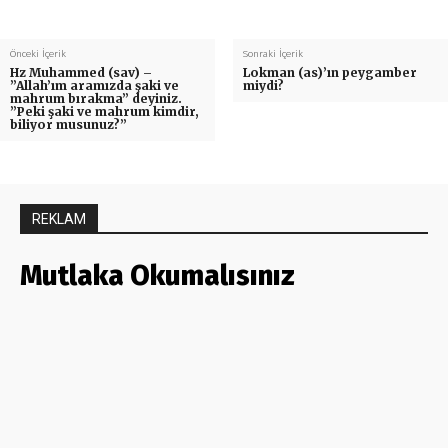
Önceki İçerik
Sonraki İçerik
Hz Muhammed (sav) –
Lokman (as)’ın peygamber
”Allah’ım aramızda şaki ve
miydi?
mahrum bırakma” deyiniz.
”Peki şaki ve mahrum kimdir,
biliyor musunuz?”
REKLAM
Mutlaka Okumalısınız