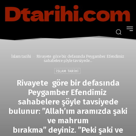
İslam tarihi
Rivayete göre bir defasında Peygamber Efendimiz
sahabelere şöyle tavsiyede...
İSLAM TARIHI
Rivayete göre bir defasında
Peygamber Efendimiz
sahabelere şöyle tavsiyede
bulunur: ”Allah’ım aramızda şaki
ve mahrum
bırakma” deyiniz. ”Peki şaki ve