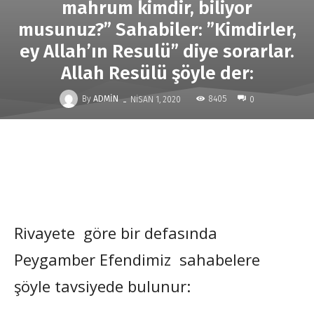
mahrum kimdir, biliyor
musunuz?” Sahabiler: ”Kimdirler,
ey Allah’ın Resulü” diye sorarlar.
Allah Resülü şöyle der:
-
By
ADMIN
8405
NISAN 1, 2020
0
Rivayete göre bir defasında
Peygamber Efendimiz sahabelere
şöyle tavsiyede bulunur: