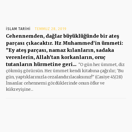
İSLAM TARIHI
TEMMUZ 28, 2019
Cehennemden, dağlar büyüklüğünde bir ateş
parçası çıkacaktır. Hz Muhammed’in ümmeti:
”Ey ateş parçası, namaz kılanların, sadaka
verenlerin, Allah’tan korkanların, oruç
tutanların hürmetine geri...
''O gün her ümmet, diz
çökmüş görürsün. Her ümmet kendi kitabına çağrılır; 'Bu
gün, yaptıklarınızla cezalandırılacaksınız!'' (Casiye 45/28)
İnsanlar cehennemi gördüklerinde onun öfke ve
kükreyişine...