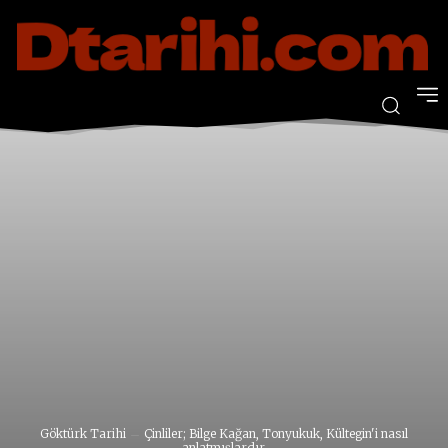
Göktürk Tarihi
Çinliler; Bilge Kağan, Tonyukuk, Kültegin'i nasıl
anlatmışlardır.