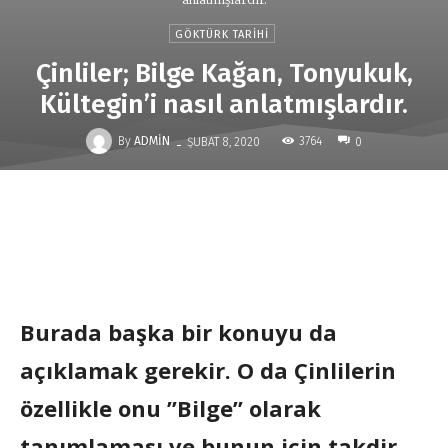
GÖKTÜRK TARIHI
Çinliler; Bilge Kağan, Tonyukuk,
Kültegin’i nasıl anlatmışlardır.
-
By
ADMIN
3764
ŞUBAT 8, 2020
0
Burada başka bir konuyu da
açıklamak gerekir. O da Çinlilerin
özellikle onu ”Bilge” olarak
tanımlaması ve bunun için takdir