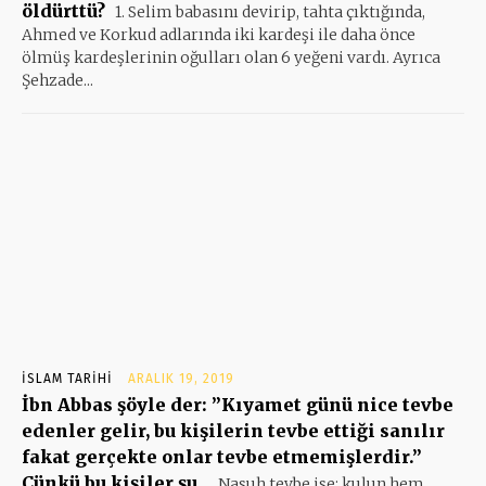
öldürttü?
1. Selim babasını devirip, tahta çıktığında,
Ahmed ve Korkud adlarında iki kardeşi ile daha önce
ölmüş kardeşlerinin oğulları olan 6 yeğeni vardı. Ayrıca
Şehzade...
İSLAM TARIHI
ARALIK 19, 2019
İbn Abbas şöyle der: ”Kıyamet günü nice tevbe
edenler gelir, bu kişilerin tevbe ettiği sanılır
fakat gerçekte onlar tevbe etmemişlerdir.”
Çünkü bu kişiler şu...
Nasuh tevbe ise; kulun hem