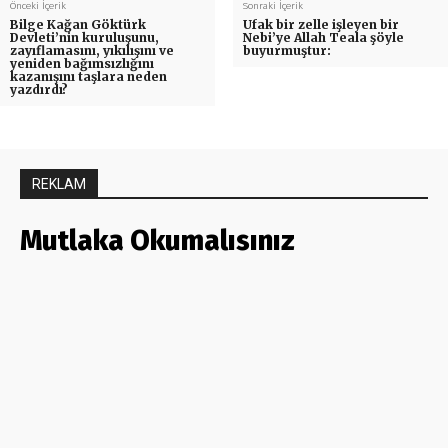
Önceki İçerik
Sonraki İçerik
Bilge Kağan Göktürk
Ufak bir zelle işleyen bir
Devleti’nin kuruluşunu,
Nebi’ye Allah Teala şöyle
zayıflamasını, yıkılışını ve
buyurmuştur:
yeniden bağımsızlığını
kazanışını taşlara neden
yazdırdı?
REKLAM
Mutlaka Okumalısınız