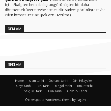
içten/kalpten hem de dıştan/görünüşten bir daha
dönmemek üzere tevbe etmesidir. Sadece görünüşte tevbe
eden kimse üzerine ipek örtü serilmiş...
REKLAM
REKLAM
Home
İslam tarihi
Osmanlı tarihi
Dini Hikayeler
Dünya tarihi
Türk tarihi
Moğol tarihi
Timur tarihi
Selçuklu tarihi
Hun Tarihi
Göktürk Tarihi
© Newspaper WordPress Theme by TagDiv