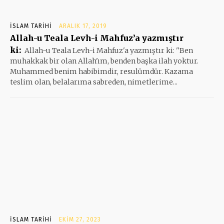
İSLAM TARIHI
ARALIK 17, 2019
Allah-u Teala Levh-i Mahfuz’a yazmıştır
ki:
Allah-u Teala Levh-i Mahfuz'a yazmıştır ki: ''Ben
muhakkak bir olan Allah'ım, benden başka ilah yoktur.
Muhammed benim habibimdir, resulümdür. Kazama
teslim olan, belalarıma sabreden, nimetlerime...
İSLAM TARIHI
EKIM 27, 2023