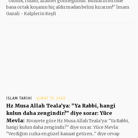
''Ululuk, ridam; azamet gömleğimdir. Bunların birinde
bana ortak koşanın hiç aldırmadan belini kırarım!'' İmam
Gazali - Kalplerin Keşfi
İSLAM TARIHI
ŞUBAT 15, 2020
Hz Musa Allah Teala’ya: ”Ya Rabbi, hangi
kulun daha zengindir?” diye sorar: Yüce
Mevla:
Rivayete göre Hz Musa Allah Teala'ya: ''Ya Rabbi,
hangi kulun daha zengindir?'' diye sorar: Yüce Mevla:
''Verdiğim rızka en güzel kanaat getiren...'' diye cevap