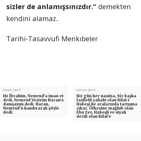
sizler de anlamışsınızdır.”
demekten
kendini alamaz.
Tarihi-Tasavvufi Menkıbeler
Önceki İçerik
Sonraki İçerik
Hz İbrahim, Nemrud’a iman et
Bir gün her nasılsa, bir başka
dedi, Nemrud Vezirim Haran’a
faziletli sahabi olan Bilal-i
danışayım dedi. Haran,
Habeşi ile aralarında tartışma
Nemrud’u kandırarak şöyle
çıkar. Öfkesine mağlub olan
dedi:
Ebu Zer, Habeşli ve siyah
derili olan Bilal’e