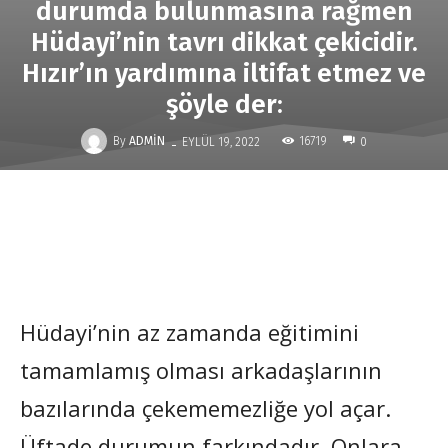
durumda bulunmasına rağmen
Hüdayi’nin tavrı dikkat çekicidir.
Hızır’ın yardımına iltifat etmez ve
şöyle der:
-
By
ADMIN
16719
EYLÜL 19, 2022
0
Hüdayi’nin az zamanda eğitimini
tamamlamış olması arkadaşlarının
bazılarında çekememezliğe yol açar.
Üftade durumun farkındadır. Onlara