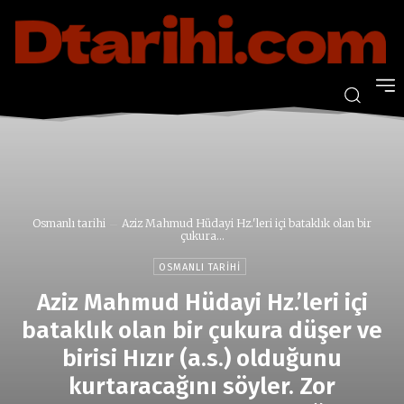
Osmanlı tarihi
Aziz Mahmud Hüdayi Hz.'leri içi bataklık olan bir
çukura...
OSMANLI TARIHI
Aziz Mahmud Hüdayi Hz.’leri içi
bataklık olan bir çukura düşer ve
birisi Hızır (a.s.) olduğunu
kurtaracağını söyler. Zor