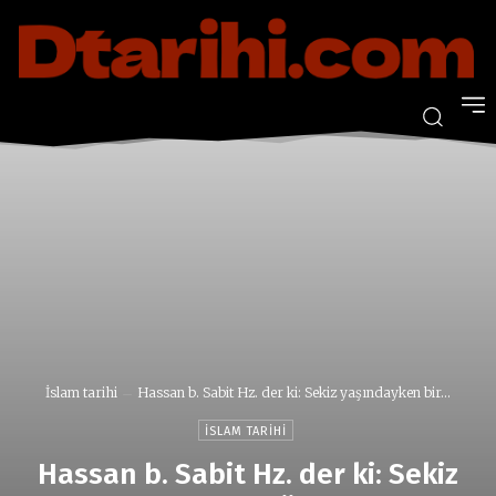
İslam tarihi
Hassan b. Sabit Hz. der ki: Sekiz yaşındayken bir...
İSLAM TARIHI
Hassan b. Sabit Hz. der ki: Sekiz