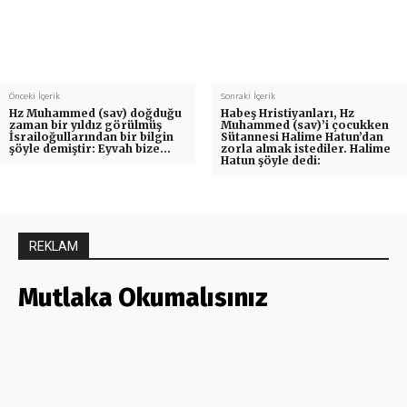
Önceki İçerik
Sonraki İçerik
Hz Muhammed (sav) doğduğu
Habeş Hristiyanları, Hz
zaman bir yıldız görülmüş
Muhammed (sav)’i çocukken
İsrailoğullarından bir bilgin
Sütannesi Halime Hatun’dan
şöyle demiştir: Eyvah bize…
zorla almak istediler. Halime
Hatun şöyle dedi:
REKLAM
Mutlaka Okumalısınız