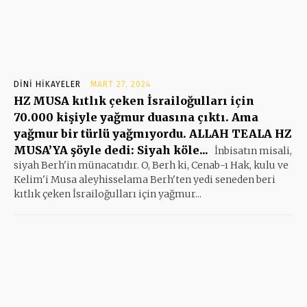
DINI HIKAYELER
MART 27, 2024
HZ MUSA kıtlık çeken İsrailoğulları için
70.000 kişiyle yağmur duasına çıktı. Ama
yağmur bir türlü yağmıyordu. ALLAH TEALA HZ
MUSA’YA şöyle dedi: Siyah köle...
İnbisatın misali,
siyah Berh'in münacatıdır. O, Berh ki, Cenab-ı Hak, kulu ve
Kelim'i Musa aleyhisselama Berh'ten yedi seneden beri
kıtlık çeken İsrailoğulları için yağmur...