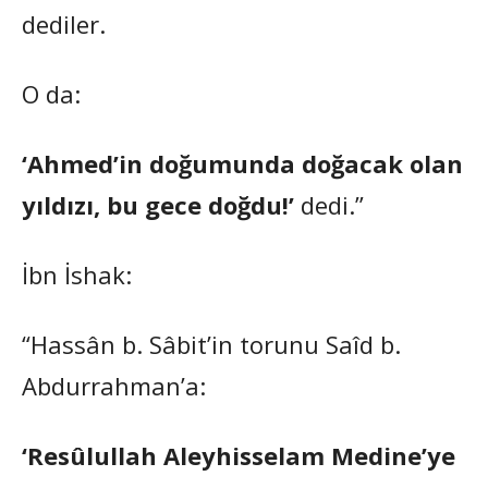
dediler.
O da:
‘Ahmed’in doğumunda doğacak olan
yıldızı, bu gece doğdu!’
dedi.”
İbn İshak:
“Hassân b. Sâbit’in torunu Saîd b.
Abdurrahman’a:
‘Resûlullah Aleyhisselam Medine’ye