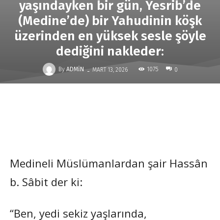
yaşındayken bir gün, Yesrib’de
(Medine’de) bir Yahudinin köşk
üzerinden en yüksek sesle şöyle
dediğini nakleder:
-
By
ADMIN
1075
MART 13, 2026
0
Medineli Müslümanlardan şair Hassân
b. Sâbit der ki:
“Ben, yedi sekiz yaşlarında,