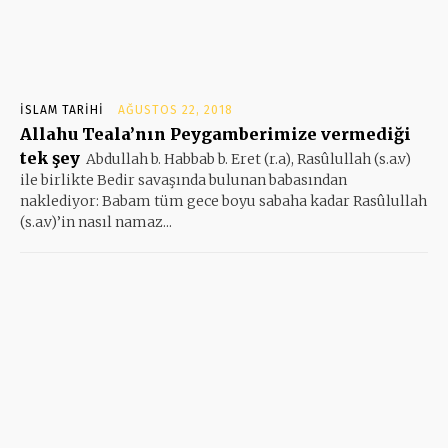
İSLAM TARIHI
AĞUSTOS 22, 2018
Allahu Teala’nın Peygamberimize vermediği
tek şey
Abdullah b. Habbab b. Eret (r.a), Rasûlullah (s.a.v)
ile birlikte Bedir savaşında bulunan babasından
naklediyor: Babam tüm gece boyu sabaha kadar Rasûlullah
(s.a.v)’in nasıl namaz...