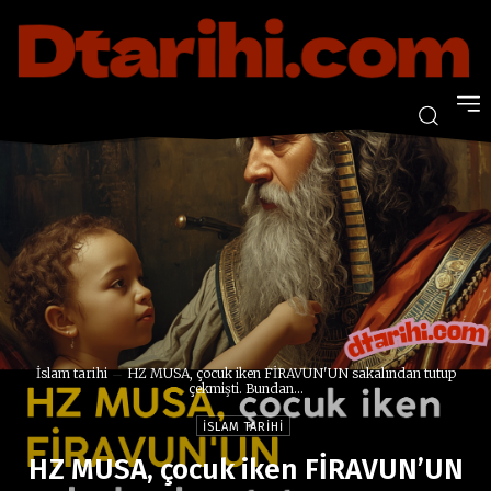
İslam tarihi
HZ MUSA, çocuk iken FİRAVUN'UN sakalından tutup
çekmişti. Bundan...
İSLAM TARIHI
HZ MUSA, çocuk iken FİRAVUN’UN