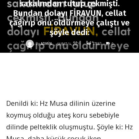
sakalından tutup çekmişti.
Bundan dolayı FİRAVUN, cellat
çağırıp onu öldürmeye çalıştı ve
şöyle dedi:
-
By
ADMIN
17867
ŞUBAT 14, 2021
0
Denildi ki: Hz Musa dilinin üzerine
koymuş olduğu ateş koru sebebiyle
dilinde pelteklik oluşmuştu. Şöyle ki: Hz
Musa, daha küçük çocuk iken