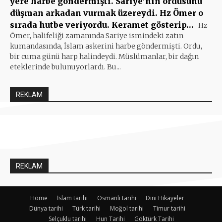
yere harbe göndermişti. Sariye’nin ordusunu
düşman arkadan vurmak üzereydi. Hz Ömer o
sırada hutbe veriyordu. Keramet gösterip…
Hz
Ömer, halifeliği zamanında Sariye ismindeki zatın
kumandasında, İslam askerini harbe göndermişti. Ordu,
bir cuma günü harp halindeydi. Müslümanlar, bir dağın
eteklerinde bulunuyorlardı. Bu...
REKLAM
REKLAM
Home
İslam tarihi
Osmanlı tarihi
Dini Hikayeler
Dünya tarihi
Türk tarihi
Moğol tarihi
Timur tarihi
Selçuklu tarihi
Hun Tarihi
Göktürk Tarihi