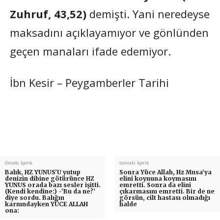
Zuhruf, 43,52)
demişti. Yani neredeyse
maksadını açıklayamıyor ve gönlünden
geçen manaları ifade edemiyor.
İbn Kesir – Peygamberler Tarihi
Önceki İçerik
Sonraki İçerik
Balık, HZ YUNUS’U yutup
Sonra Yüce Allah, Hz Musa’ya
denizin dibine götürünce HZ
elini koynuna koymasını
YUNUS orada bazı sesler işitti.
emretti. Sonra da elini
(Kendi kendine:) -‘Bu da ne?’
çıkarmasını emretti. Bir de ne
diye sordu. Balığın
görsün, cilt hastası olmadığı
karnındayken YÜCE ALLAH
halde
ona: