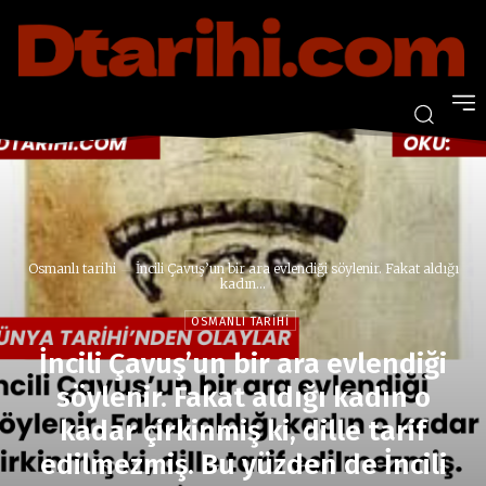
Osmanlı tarihi
İncili Çavuş’un bir ara evlendiği söylenir. Fakat aldığı
kadın...
OSMANLI TARIHI
İncili Çavuş’un bir ara evlendiği
söylenir. Fakat aldığı kadın o
kadar çirkinmiş ki, dille tarif
edilmezmiş. Bu yüzden de İncili