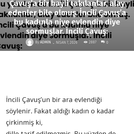
Çavuş’a bir hayli takılanlar, alay
edenler bile olmuş. İncili Çavuş’a
bu kadınla niye evlendin diye
sormuşlar. İncili Çavuş:
-
By
ADMIN
2887
NISAN 7, 2026
0
İncili Çavuş’un bir ara evlendiği
söylenir. Fakat aldığı kadın o kadar
çirkinmiş ki,
dille tarif edilmezmiş. Bu yüzden de