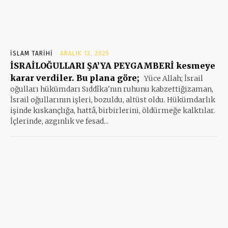
İSLAM TARIHI
ARALIK 13, 2025
İSRAİLOĞULLARI ŞA’YA PEYGAMBERİ kesmeye
karar verdiler. Bu plana göre;
Yüce Allah; İsrail
oğulları hükümdarı Sıddîka'nın ruhunu kabzettiğizaman,
İsrail oğullarının işleri, bozuldu, altüst oldu. Hükümdarlık
işinde kıskançlığa, hattâ, birbirlerini, öldürmeğe kalktılar.
İçlerinde, azgınlık ve fesad...