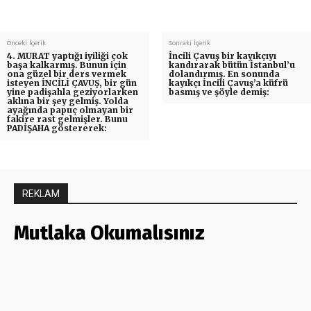
Önceki İçerik
Sonraki İçerik
4. MURAT yaptığı iyiliği çok
İncili Çavuş bir kayıkçıyı
başa kalkarmış. Bunun için
kandırarak bütün İstanbul’u
ona güzel bir ders vermek
dolandırmış. En sonunda
isteyen İNCİLİ ÇAVUŞ, bir gün
kayıkçı İncili Çavuş’a küfrü
yine padişahla geziyorlarken
basmış ve şöyle demiş:
aklına bir şey gelmiş. Yolda
ayağında papuç olmayan bir
fakire rast gelmişler. Bunu
PADİŞAHA göstererek:
REKLAM
Mutlaka Okumalısınız