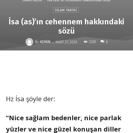
İSLAM TARIHI
İsa (as)’ın cehennem hakkındaki
sözü
-
By
ADMIN
3265
MART 27, 2020
0
Hz İsa şöyle der:
”Nice sağlam bedenler, nice parlak
yüzler ve nice güzel konuşan diller