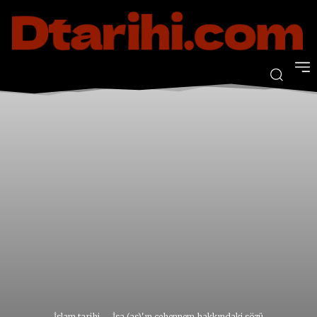
İslam tarihi
İsa (as)'ın cehennem hakkındaki sözü