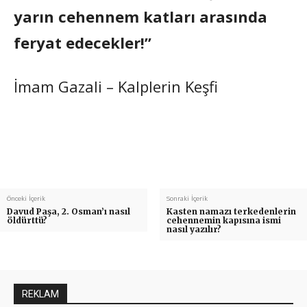
yarın cehennem katları arasında
feryat edecekler!”
İmam Gazali – Kalplerin Keşfi
Önceki İçerik
Sonraki İçerik
Davud Paşa, 2. Osman’ı nasıl
Kasten namazı terkedenlerin
öldürttü?
cehennemin kapısına ismi
nasıl yazılır?
REKLAM