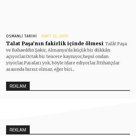
OSMANLI TARIHI
MART 22, 2019
Talat Paşa’nın fakirlik içinde ölmesi
Talât Paşa
ve Bahaeddin Şakir, Almanya'da küçük bir dükkân
açıyorlar.Ortak bir tencere kaynıyor,hepsi ondan
yiyorlar.Paraları yok, böyle idare ediyorlar.İttihatçılar
arasında hırsız olmaz, eğer biri...
REKLAM
REKLAM