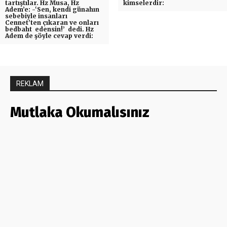
tartıştılar. Hz Musa, Hz
kimselerdir:
Adem’e: -‘Sen, kendi günahın
sebebiyle insanları
Cennet’ten çıkaran ve onları
bedbaht edensin!’ dedi. Hz
Adem de şöyle cevap verdi:
REKLAM
Mutlaka Okumalısınız