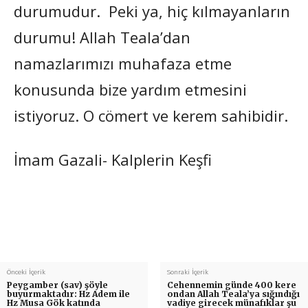
durumudur. Peki ya, hiç kılmayanların
durumu! Allah Teala’dan
namazlarımızı muhafaza etme
konusunda bize yardım etmesini
istiyoruz. O cömert ve kerem sahibidir.
İmam Gazali- Kalplerin Keşfi
Önceki İçerik
Sonraki İçerik
Peygamber (sav) şöyle
Cehennemin günde 400 kere
buyurmaktadır: Hz Adem ile
ondan Allah Teala’ya sığındığı
Hz Musa Gök katında
vadiye girecek münafıklar şu