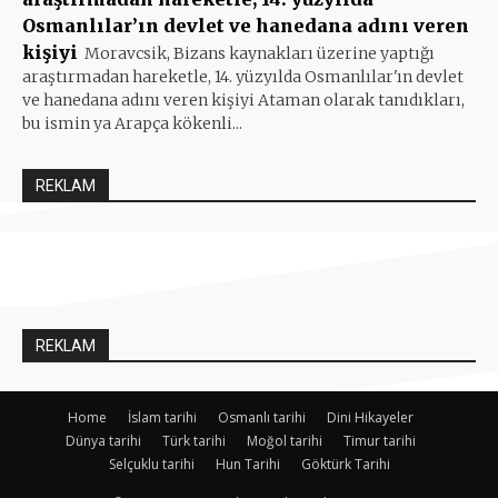
Osmanlılar’ın devlet ve hanedana adını veren
kişiyi
Moravcsik, Bizans kaynakları üzerine yaptığı
araştırmadan hareketle, 14. yüzyılda Osmanlılar'ın devlet
ve hanedana adını veren kişiyi Ataman olarak tanıdıkları,
bu ismin ya Arapça kökenli...
REKLAM
REKLAM
Home
İslam tarihi
Osmanlı tarihi
Dini Hikayeler
Dünya tarihi
Türk tarihi
Moğol tarihi
Timur tarihi
Selçuklu tarihi
Hun Tarihi
Göktürk Tarihi