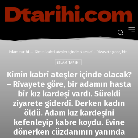
İslam tarihi
Kimin kabri ateşler içinde olacak? - Rivayete göre, bir...
İSLAM TARIHI
Kimin kabri ateşler içinde olacak?
– Rivayete göre, bir adamın hasta
bir kız kardeşi vardı. Sürekli
ziyarete giderdi. Derken kadın
öldü. Adam kız kardeşini
kefenleyip kabre koydu. Evine
dönerken cüzdanının yanında