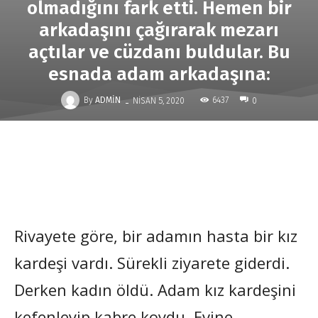
olmadığını fark etti. Hemen bir
arkadaşını çağırarak mezarı
açtılar ve cüzdanı buldular. Bu
esnada adam arkadaşına:
-
By
ADMIN
6437
NISAN 5, 2020
0
Rivayete göre, bir adamın hasta bir kız
kardeşi vardı. Sürekli ziyarete giderdi.
Derken kadın öldü. Adam kız kardeşini
kefenleyip kabre koydu. Evine