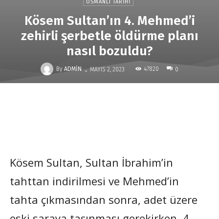
OSMANLI TARIHI
Kösem Sultan’ın 4. Mehmed’i
zehirli şerbetle öldürme planı
nasıl bozuldu?
-
By
ADMIN
47820
MAYIS 2, 2023
0
Kösem Sultan, Sultan İbrahim’in
tahttan indirilmesi ve Mehmed’in
tahta çıkmasından sonra, adet üzere
eski saraya taşınması gerekirken, 4.