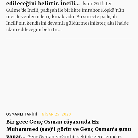
edileceğini belirtir. İncili…
İster Gül İster
Gülme’de İncili, padişah ile birlikte İmrahor Köşkü’nün
merdi-venlerinden çıkmaktadır. Bu süreçte padişah
İncili’nin kendisini devamlı güldürmesiniister, aksi halde
idam edileceğini belirtir....
OSMANLI TARIHI
NISAN 25, 2020
Bir gece Genç Osman rüyasında Hz
Muhammed (sav)’i görür ve Genç Osman’a şunu
yapar…
Genç Osman, yoğun bir şekilde gece-gündüz