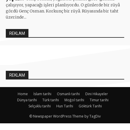
çalışıyor, yapacağı işleri planlıyordu. O günlerde bir rüyâ
gördü Genç Osman. Korkunç bir rüyâ. Rüyasında bir taht
üzerinde...
REKLAM
REKLAM
Home
İslam tarihi
Osmanlı tarihi
Dini Hikayeler
Dünya tarihi
Türk tarihi
Moğol tarihi
Timur tarihi
Selçuklu tarihi
Hun Tarihi
Göktürk Tarihi
© Newspaper WordPress Theme by TagDiv