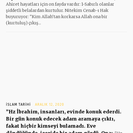
Ahiret hayatları için on fayda vardır: 1-Sabırlı olanlar
şiddetli belalardan kurtulur. Nitekim Cenab-ı Hak
buyuruyor: ''Kim Allah'tan korkarsa Allah ona bir
(kurtuluş) çıkış...
İSLAM TARIHI
ARALIK 12, 2020
”Hz İbrahim, insanları, evinde konuk ederdi.
Bir gün konuk edecek adam aramaya çıktı,
fakat hiçbir kimseyi bulamadı. Eve
döndüğünde, içeride bir adam gördü. Ona: