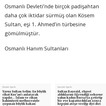
Osmanlı Devleti’nde birçok padişahtan
daha çok iktidar sürmüş olan Kösem
Sultan, eşi 1. Ahmed’in türbesine
gömülmüştür.
Osmanlı Hanım Sultanları
Önceki İçerik
Sonraki İçerik
Yavuz Sultan Selim: En büyük
Sultan Bayezid, rüşvet
cihat Kur’an’ı anlatarak
aldıklarını öğrendiği seksene
yapılır… İslam ve cihan
yakın kadıyı Bursa’ya getirtip
hakimiyeti mefkuresiyle
bir eve kapattırdıktan sonra
çırpınan büyük hakan:
hepsini ateşe verilip diri diri