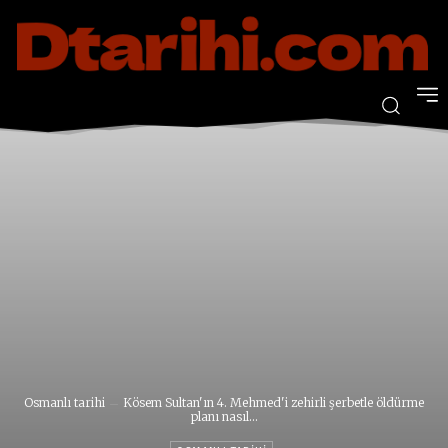
Osmanlı tarihi
Kösem Sultan'ın 4. Mehmed'i zehirli şerbetle öldürme
planı nasıl...