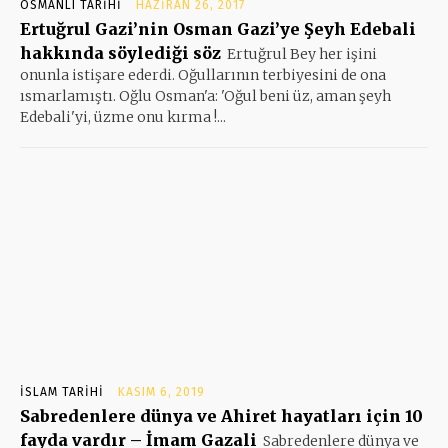
OSMANLI TARIHI
HAZIRAN 26, 2017
Ertuğrul Gazi’nin Osman Gazi’ye Şeyh Edebali
hakkında söylediği söz
Ertuğrul Bey her işini
onunla istişare ederdi. Oğullarının terbiyesini de ona
ısmarlamıştı. Oğlu Osman'a: 'Oğul beni üz, aman şeyh
Edebali'yi, üzme onu kırma !...
İSLAM TARIHI
KASIM 6, 2019
Sabredenlere dünya ve Ahiret hayatları için 10
fayda vardır – İmam Gazali
Sabredenlere dünya ve