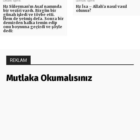
Önceki İçerik
Sonraki İçerik
Hz Süleyman’ın Asaf namında
Hz İsa – Allah’a nasıl vasıl
bir veziri vardı. Birgün bir
olunur?
günah işledi ve tövbe etti.
Hem de yetmiş defa. Sonra bir
demirden halka temin edip
onu boynuna geçirdi ve şöyle
dedi:
REKLAM
Mutlaka Okumalısınız