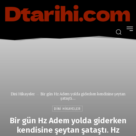
Dini Hikayeler
Bir gün Hz Adem yolda giderken kendisine şeytan
şataştı....
DINI HIKAYELER
Bir gün Hz Adem yolda giderken
kendisine şeytan şataştı. Hz