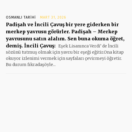
OSMANLI TARIHI
MART 31, 2026
Padişah ve İncili Çavuş bir yere giderken bir
merkep yavrusu görürler. Padişah – Merkep
yavrusunu satın alalım. Sen buna okuma öğret,
demiş. İncili Çavuş:
Eşek Lisanınca Verdi’ de İncili
sözünü tutmuş olmak için yavru bir eşeği eğitir.Ona kitap
okuyor izlenimi vermek için sayfaları çevirmeyi öğretir.
Bu durum fıkradaşöyle...