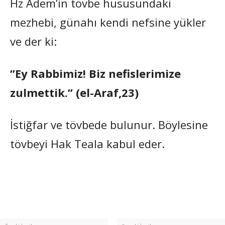
Hz Adem’in tövbe hususundaki
mezhebi, günahı kendi nefsine yükler
ve der ki:
”Ey Rabbimiz! Biz nefislerimize
zulmettik.” (el-Araf,23)
İstiğfar ve tövbede bulunur. Böylesine
tövbeyi Hak Teala kabul eder.