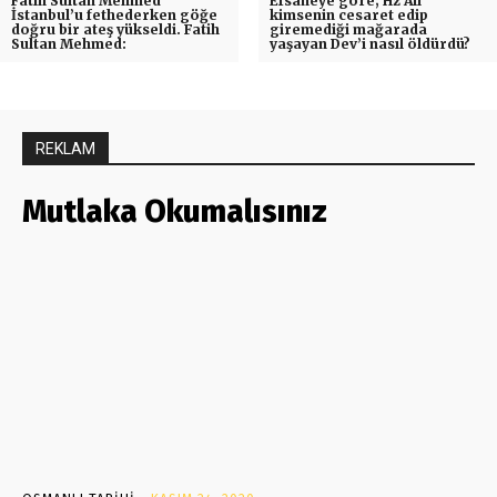
Fatih Sultan Mehmed
Efsaneye göre; Hz Ali
İstanbul’u fethederken göğe
kimsenin cesaret edip
doğru bir ateş yükseldi. Fatih
giremediği mağarada
Sultan Mehmed:
yaşayan Dev’i nasıl öldürdü?
REKLAM
Mutlaka Okumalısınız