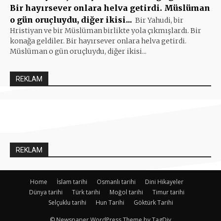
Bir hayırsever onlara helva getirdi. Müslüman
o gün oruçluydu, diğer ikisi...
Bir Yahudi, bir
Hristiyan ve bir Müslüman birlikte yola çıkmışlardı. Bir
konağa geldiler. Bir hayırsever onlara helva getirdi.
Müslüman o gün oruçluydu, diğer ikisi...
REKLAM
REKLAM
Home
İslam tarihi
Osmanlı tarihi
Dini Hikayeler
Dünya tarihi
Türk tarihi
Moğol tarihi
Timur tarihi
Selçuklu tarihi
Hun Tarihi
Göktürk Tarihi
© Newspaper WordPress Theme by TagDiv