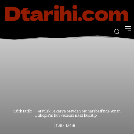
Türk tarihi
Atatürk Sakarya Meydan Muharebesi'nde Yunan
Trikopis'in kuvvetlerini nasıl kuşatıp...
TÜRK TARIHI