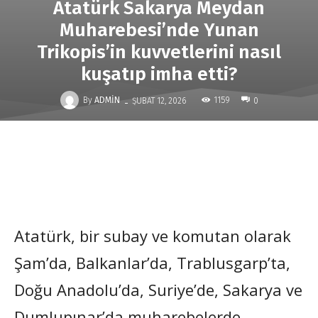
Atatürk Sakarya Meydan
Muharebesi’nde Yunan
Trikopis’in kuvvetlerini nasıl
kuşatıp imha etti?
-
By
ADMIN
1159
ŞUBAT 12, 2026
0
Atatürk, bir subay ve komutan olarak
Şam’da, Balkanlar’da, Trablusgarp’ta,
Doğu Anadolu’da, Suriye’de, Sakarya ve
Dumlupınar’da muharebelerde