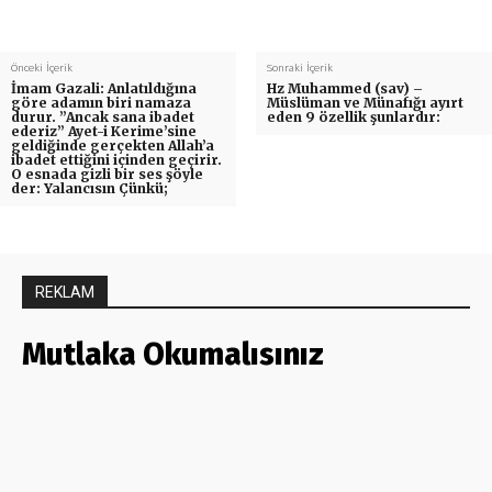
Önceki İçerik
Sonraki İçerik
İmam Gazali: Anlatıldığına
Hz Muhammed (sav) –
göre adamın biri namaza
Müslüman ve Münafığı ayırt
durur. ”Ancak sana ibadet
eden 9 özellik şunlardır:
ederiz” Ayet-i Kerime’sine
geldiğinde gerçekten Allah’a
ibadet ettiğini içinden geçirir.
O esnada gizli bir ses şöyle
der: Yalancısın Çünkü;
REKLAM
Mutlaka Okumalısınız