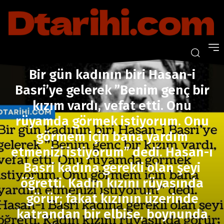
Dini Hikayeler
Bir gün kadının biri Hasan-i Basri'ye gelerek ''Benim
genç...
DINI HIKAYELER
Bir gün kadının biri Hasan-i
Basri’ye gelerek ”Benim genç bir
kızım vardı, vefat etti. Onu
rüyamda görmek istiyorum. Onu
görmem için bana yardım
etmenizi istiyorum” dedi. Hasan-ı
Basri kadına gerekli olan şeyi
öğretti. Kadın kızını rüyasında
görür; fakat kızının üzerinde
katrandan bir elbise, boynunda