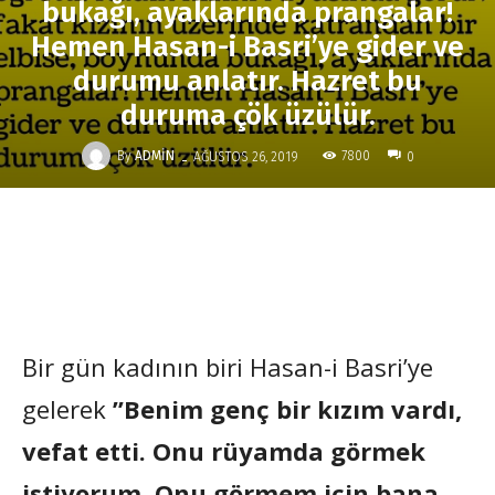
bukağı, ayaklarında prangalar!
Hemen Hasan-i Basri’ye gider ve
durumu anlatır. Hazret bu
duruma çök üzülür.
-
By
ADMIN
7800
AĞUSTOS 26, 2019
0
Bir gün kadının biri Hasan-i Basri’ye
gelerek
”Benim genç bir kızım vardı,
vefat etti. Onu rüyamda görmek
istiyorum. Onu görmem için bana