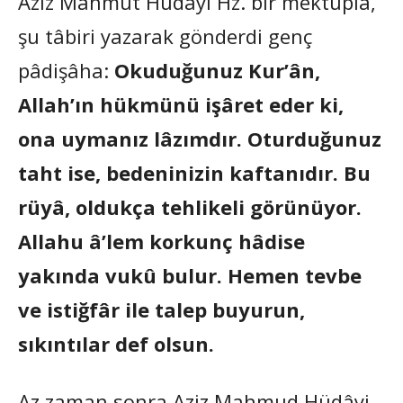
Aziz Mahmut Hüdâyi Hz. bir mektupla,
şu tâbiri yazarak gönderdi genç
pâdişâha:
Okuduğunuz Kur’ân,
Allah’ın hükmünü işâret eder ki,
ona uymanız lâzımdır. Oturduğunuz
taht ise, bedeninizin kaftanıdır. Bu
rüyâ, oldukça tehlikeli görünüyor.
Allahu â’lem korkunç hâdise
yakında vukû bulur. Hemen tevbe
ve istiğfâr ile talep buyurun,
sıkıntılar def olsun.
Az zaman sonra Aziz Mahmud Hüdâyi