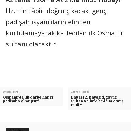
Hz. nin tâbiri doğru çıkacak, genç
padişah isyancıların elinden
kurtulamayarak katledilen ilk Osmanlı
sultanı olacaktır.
Önceki İçerik
Sonraki İçerik
Osmanlı’da ilk darbe hangi
Babası 2. Bayezid, Yavuz
padişaha olmuştur?
Sultan Selim’e beddua etmiş
midir?