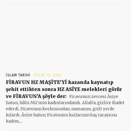
İSLAM TARIHI
EYLÜL 12, 2024
FİRAVUN HZ MAŞİTE’Yİ kazanda kaynatıp
şehit ettikten sonra HZ ASİYE melekleri görür
ve FİRAVUN’A şöyle der:
Firavunun zevcesi Âsiye
hatun, hâlis Mü'min kadınlarındandı. Allah'a, gizlice ibadet
ederdi. Firavunun korkusundan, namazını, gizli yerde
kılardı. Âsiye hatun; Firavunun kızlarının baş tarayıcısı
kadını,...