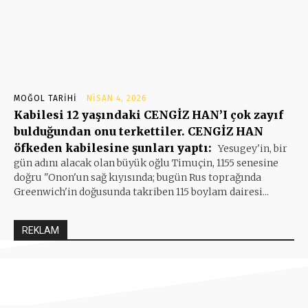
MOĞOL TARIHI
NISAN 4, 2026
Kabilesi 12 yaşındaki CENGİZ HAN’I çok zayıf
bulduğundan onu terkettiler. CENGİZ HAN
öfkeden kabilesine şunları yaptı:
Yesugey'in, bir
gün adını alacak olan büyük oğlu Timuçin, 1155 senesine
doğru "Onon'un sağ kıyısında; bugün Rus toprağında
Greenwich'in doğusunda takriben 115 boylam dairesi...
REKLAM