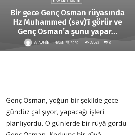
OSMANLI TARIHI
Bir gece Genç Osman rüyasında
Hz Muhammed (sav)’i görür ve
Genç Osman’a şunu yapar…
-
By
ADMIN
33533
NISAN 25, 2020
0
Genç Osman, yoğun bir şekilde gece-
gündüz çalışıyor, yapacağı işleri
planlıyordu. O günlerde bir rüyâ gördü
Genç Osman. Korkunç bir rüyâ.