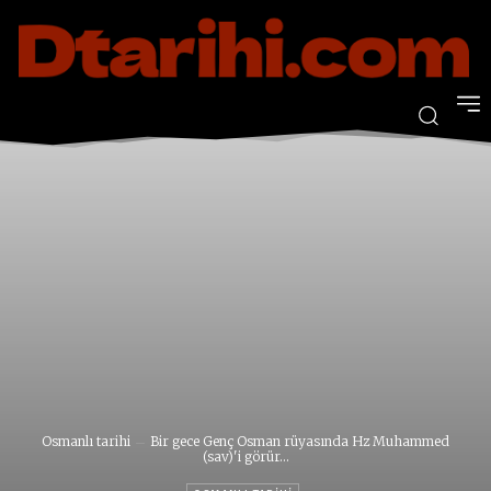
Osmanlı tarihi
Bir gece Genç Osman rüyasında Hz Muhammed
(sav)'i görür...